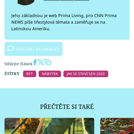
Jeho základnou je web Prima Living, pro CNN Prima
NEWS píše lifestylová témata a zaměřuje se na
Latinskou Ameriku.
VSTOUPIT DO DISKUZE
Sdílejte článek
ŠTÍTKY
BYT
NÁBYTEK
JAK SE STAVÍ SEN 2020
PŘEČTĚTE SI TAKÉ