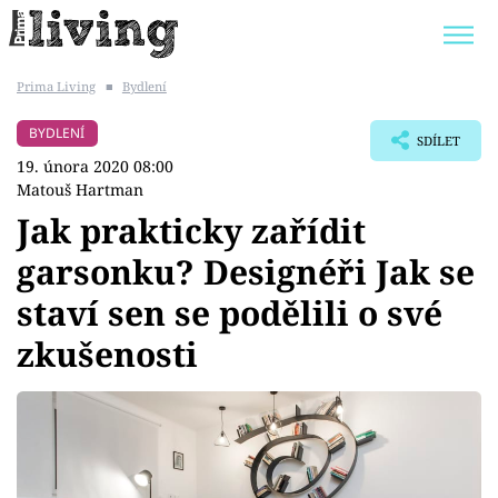
Prima Living
■
Bydlení
Trendy:
JAK UŠETŘIT
POKOJOVÉ KVĚTINY
BYDLENÍ
SDÍLET
BYDLENÍ SLAVNÝCH
ZAHRADA
19. února 2020 08:00
Matouš Hartman
Jak prakticky zařídit
garsonku? Designéři Jak se
Témata
staví sen se podělili o své
Bydlení
zkušenosti
Zahrada
Design