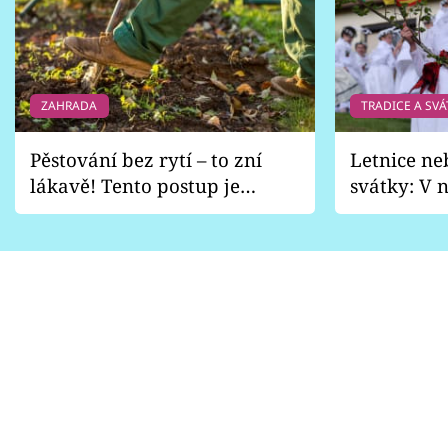
ZAHRADA
TRADICE A SVÁ
Pěstování bez rytí – to zní
Letnice ne
lákavě! Tento postup je
svátky: V n
vhodný jen pro některé
pondělí z
zahrady