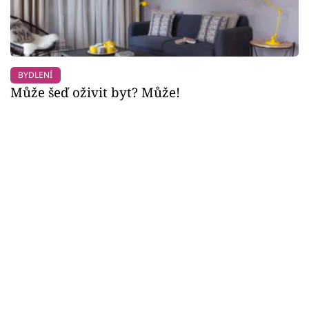
BYDLENÍ
Může šeď oživit byt? Může!