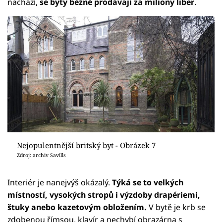
nachází,
se byty běžně prodávají za miliony liber
.
Nejopulentnější britský byt - Obrázek 7
Zdroj: archiv Savills
Interiér je nanejvýš okázalý.
Týká se to velkých
místností, vysokých stropů i výzdoby drapériemi,
štuky anebo kazetovým obložením.
V bytě je krb se
zdobenou římsou, klavír a nechybí obrazárna s