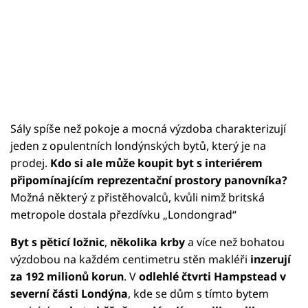
Sály spíše než pokoje a mocná výzdoba charakterizují
jeden z opulentních londýnských bytů, který je na
prodej.
Kdo si ale může koupit byt s interiérem
připomínajícím reprezentační prostory panovníka?
Možná některý z přistěhovalců, kvůli nimž britská
metropole dostala přezdívku „Londongrad“
Byt s pěticí ložnic
,
několika krby
a více než bohatou
výzdobou na každém centimetru stěn makléři
inzerují
za 192 milionů korun
. V
odlehlé čtvrti Hampstead v
severní části Londýna
, kde se dům s tímto bytem