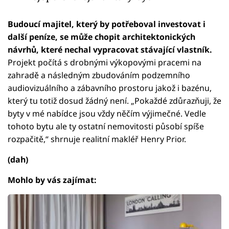
Budoucí majitel, který by potřeboval investovat i
další peníze, se může chopit architektonických
návrhů, které nechal vypracovat stávající vlastník.
Projekt počítá s drobnými výkopovými pracemi na
zahradě a následným zbudováním podzemního
audiovizuálního a zábavního prostoru jakož i bazénu,
který tu totiž dosud žádný není. „Pokaždé zdůrazňuji, že
byty v mé nabídce jsou vždy něčím výjimečné. Vedle
tohoto bytu ale ty ostatní nemovitosti působí spíše
rozpačitě,“ shrnuje realitní makléř Henry Prior.
(dah)
Mohlo by vás zajímat: