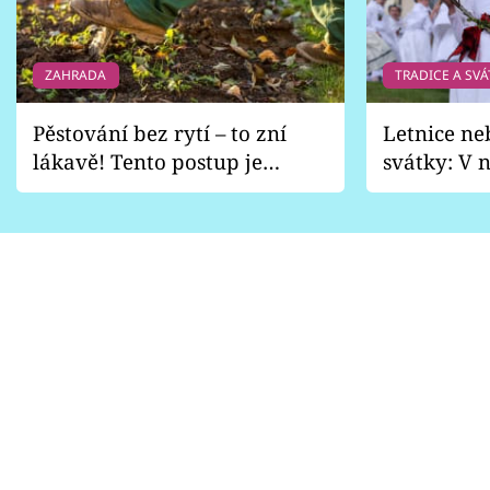
ZAHRADA
TRADICE A SVÁ
Pěstování bez rytí – to zní
Letnice ne
lákavě! Tento postup je
svátky: V n
vhodný jen pro některé
pondělí z
zahrady