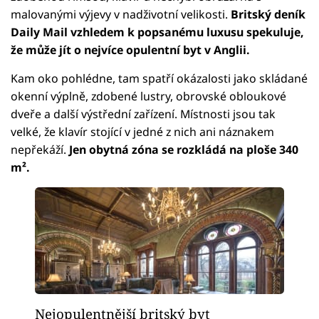
malovanými výjevy v nadživotní velikosti.
Britský deník
Daily Mail vzhledem k popsanému luxusu spekuluje,
že může jít o nejvíce opulentní byt v Anglii.
Kam oko pohlédne, tam spatří okázalosti jako skládané
okenní výplně, zdobené lustry, obrovské obloukové
dveře a další výstřední zařízení. Místnosti jsou tak
velké, že klavír stojící v jedné z nich ani náznakem
nepřekáží.
Jen obytná zóna se rozkládá na ploše 340
m².
Nejopulentnější britský byt