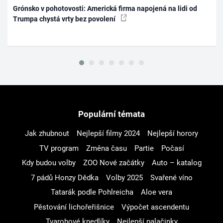
Grónsko v pohotovosti: Americká firma napojená na lidi od
Trumpa chystá vrty bez povolení
Populární témata
Jak zhubnout
Nejlepší filmy 2024
Nejlepší horory
TV program
Změna času
Partie
Počasí
Kdy budou volby
ZOO Nové začátky
Auto – katalog
7 pádů Honzy Dědka
Volby 2025
Svařené víno
Tatarák podle Pohlreicha
Aloe vera
Pěstování lichořeřišnice
Výpočet ascendentu
Tvarohové knedlíky
Nejlepší palačinky