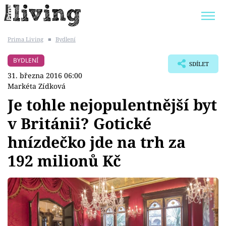
Prima Living
■
Bydlení
Trendy:
JAK UŠETŘIT
POKOJOVÉ KVĚTINY
BYDLENÍ
SDÍLET
BYDLENÍ SLAVNÝCH
ZAHRADA
31. března 2016 06:00
Markéta Zídková
Je tohle nejopulentnější byt
v Británii? Gotické
Témata
hnízdečko jde na trh za
Bydlení
192 milionů Kč
Zahrada
Design