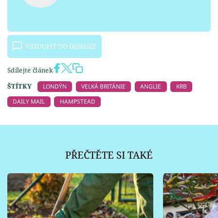
VSTOUPIT DO DISKUZE
Sdílejte článek
ŠTÍTKY
LONDÝN
VELKÁ BRITÁNIE
ANGLIE
KRB
DAILY MAIL
HAMPSTEAD
PŘEČTĚTE SI TAKÉ