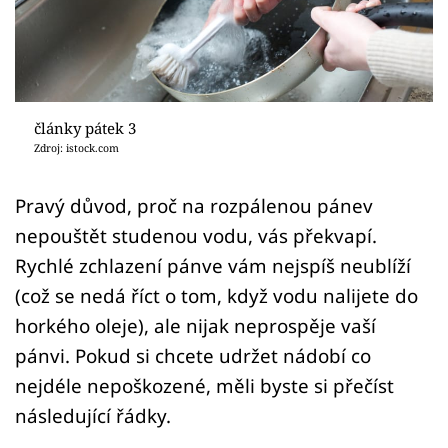
Sledujte prima+
Přihlášení
články pátek 3
Sledujte nás
Zdroj: istock.com
Pravý důvod, proč na rozpálenou pánev
nepouštět studenou vodu, vás překvapí.
Rychlé zchlazení pánve vám nejspíš neublíží
(což se nedá říct o tom, když vodu nalijete do
horkého oleje), ale nijak neprospěje vaší
pánvi. Pokud si chcete udržet nádobí co
nejdéle nepoškozené, měli byste si přečíst
následující řádky.