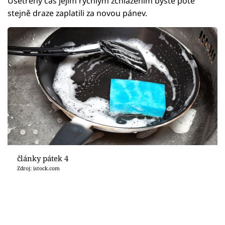
Ušetřený čas jejím rychlým zchlazením byste poté
stejně draze zaplatili za novou pánev.
články pátek 4
Zdroj: istock.com