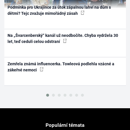
Podmínka pro Ukrajince za útok zápalnou lahví na dům s
dětmi? Tejc zvažuje mimořádný zásah
Na „Švarcenberský“ kanál už neodbočíte. Chyba vydržela 30
let, teď ceduli celou odstraní
Zemřela známá influencerka. Towleová podlehla vzácné a
zákeřné nemoci
Populární témata