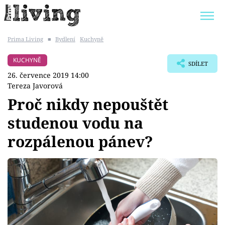
Prima Living
■
Bydlení
Kuchyně
Trendy:
JAK UŠETŘIT
POKOJOVÉ KVĚTINY
KUCHYNĚ
SDÍLET
BYDLENÍ SLAVNÝCH
ZAHRADA
26. července 2019 14:00
Tereza Javorová
Proč nikdy nepouštět
studenou vodu na
Témata
rozpálenou pánev?
Bydlení
Zahrada
Design