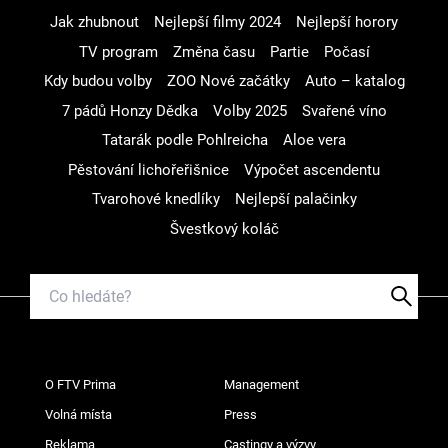
Jak zhubnout
Nejlepší filmy 2024
Nejlepší horory
TV program
Změna času
Partie
Počasí
Kdy budou volby
ZOO Nové začátky
Auto – katalog
7 pádů Honzy Dědka
Volby 2025
Svařené víno
Tatarák podle Pohlreicha
Aloe vera
Pěstování lichořeřišnice
Výpočet ascendentu
Tvarohové knedlíky
Nejlepší palačinky
Švestkový koláč
O FTV Prima
Management
Volná místa
Press
Reklama
Castingy a výzvy