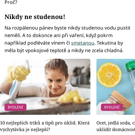
Proč?
Nikdy ne studenou!
Na rozpálenou pánev byste nikdy studenou vodu pustit
neměli. A to dokonce ani při vaření, když pokrm
například podléváte vínem či
smetanou
. Tekutina by
měla být vpokojové teplotě a nikdy ne zcela chladná.
BYDLENÍ
BYDLENÍ
10 nejlepších triků a tipů pro úklid. Která
Ocet, jedlá soda, c
vychytávka je nejlepší?
uklidit domácnos