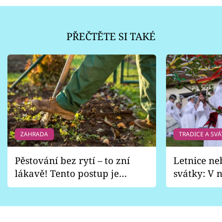
PŘEČTĚTE SI TAKÉ
ZAHRADA
TRADICE A SVÁ
Pěstování bez rytí – to zní
Letnice ne
lákavě! Tento postup je
svátky: V n
vhodný jen pro některé
pondělí z
zahrady