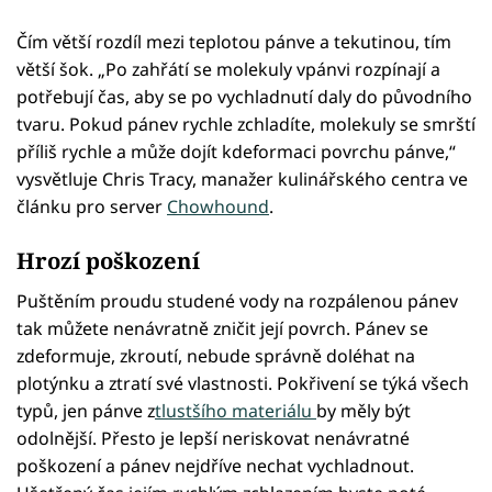
Čím větší rozdíl mezi teplotou pánve a tekutinou, tím
větší šok. „Po zahřátí se molekuly vpánvi rozpínají a
potřebují čas, aby se po vychladnutí daly do původního
tvaru. Pokud pánev rychle zchladíte, molekuly se smrští
příliš rychle a může dojít kdeformaci povrchu pánve,“
vysvětluje Chris Tracy, manažer kulinářského centra ve
článku pro server
Chowhound
.
Hrozí poškození
Puštěním proudu studené vody na rozpálenou pánev
tak můžete nenávratně zničit její povrch. Pánev se
zdeformuje, zkroutí, nebude správně doléhat na
plotýnku a ztratí své vlastnosti. Pokřivení se týká všech
typů, jen pánve z
tlustšího materiálu
by měly být
odolnější. Přesto je lepší neriskovat nenávratné
poškození a pánev nejdříve nechat vychladnout.