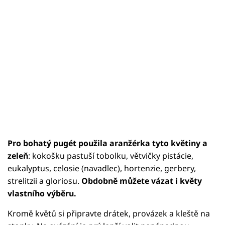
Pro bohatý pugét použila aranžérka tyto květiny a
zeleň
: kokošku pastuší tobolku, větvičky pistácie,
eukalyptus, celosie (navadlec), hortenzie, gerbery,
strelitzii a gloriosu.
Obdobně můžete vázat i květy
vlastního výběru.
Kromě květů si připravte drátek, provázek a kleště na