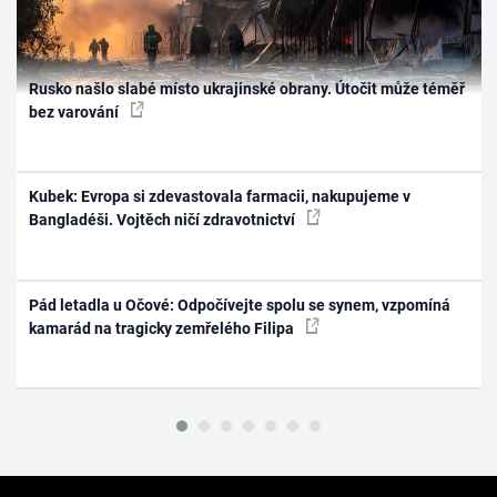
Rusko našlo slabé místo ukrajinské obrany. Útočit může téměř
bez varování
Kubek: Evropa si zdevastovala farmacii, nakupujeme v
Bangladéši. Vojtěch ničí zdravotnictví
Pád letadla u Očové: Odpočívejte spolu se synem, vzpomíná
kamarád na tragicky zemřelého Filipa