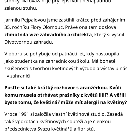
stonky. Na ovázání je prý lepší volit nenápadnou
zelenou stuhu.
Jarmilu Pejpalovou jsme zastihli krátce před zahájením
35. ročníku Flory Olomouc. Právě ona tam doslova
zhmotnila vize zahradního architekta
, který si vysnil
Divotvornou zahradu.
V oboru se pohybuje od patnácti let, kdy nastoupila
jako studentka na zahradnickou školu. Má bohaté
zkušenosti s tvorbou květinových výzdob a výstav u nás
i v zahraničí.
Pusťte si také krátký rozhovor s aranžérkou. Kvůli
komu musela otrhávat prašníky z květů lilií? A věřili
byste tomu, že květinář může mít alergii na květiny?
Vroce 1991 si založila vlastní květinové studio. Zasedá
také vporotách květinových soutěží a je členkou
předsednictva Svazu květinářů a floristů.