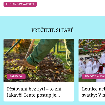
LUCIANO PAVAROTTI
PŘEČTĚTE SI TAKÉ
ZAHRADA
TRADICE A SVÁ
Pěstování bez rytí – to zní
Letnice ne
lákavě! Tento postup je
svátky: V n
vhodný jen pro některé
pondělí z