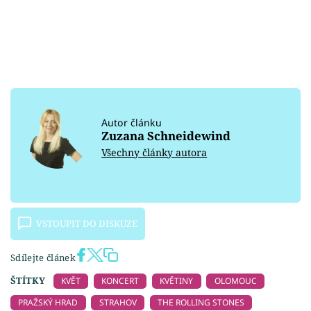
Autor článku
Zuzana Schneidewind
Všechny články autora
VSTOUPIT DO DISKUZE
Sdílejte článek
ŠTÍTKY
KVĚT
KONCERT
KVĚTINY
OLOMOUC
PRAŽSKÝ HRAD
STRAHOV
THE ROLLING STONES