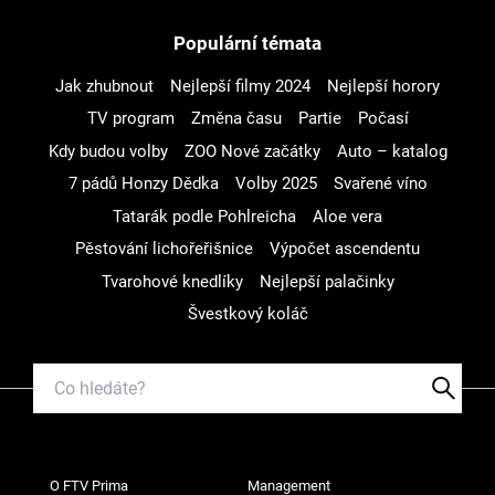
Populární témata
Jak zhubnout
Nejlepší filmy 2024
Nejlepší horory
TV program
Změna času
Partie
Počasí
Kdy budou volby
ZOO Nové začátky
Auto – katalog
7 pádů Honzy Dědka
Volby 2025
Svařené víno
Tatarák podle Pohlreicha
Aloe vera
Pěstování lichořeřišnice
Výpočet ascendentu
Tvarohové knedlíky
Nejlepší palačinky
Švestkový koláč
O FTV Prima
Management