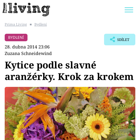
Prima Living
■
Bydlení
Trendy:
JAK UŠETŘIT
POKOJOVÉ KVĚTINY
BYDLENÍ
SDÍLET
BYDLENÍ SLAVNÝCH
ZAHRADA
28. dubna 2014 23:06
Zuzana Schneidewind
Kytice podle slavné
aranžérky. Krok za krokem
Témata
Bydlení
Zahrada
Design