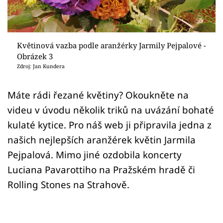
Sledujte prima+
Přihlášení
Květinová vazba podle aranžérky Jarmily Pejpalové -
Obrázek 3
Zdroj: Jan Kundera
Sledujte nás
Máte rádi řezané květiny? Okoukněte na
videu v úvodu několik triků na uvázání bohaté
kulaté kytice. Pro náš web ji připravila jedna z
našich nejlepších aranžérek květin Jarmila
Pejpalová. Mimo jiné ozdobila koncerty
Luciana Pavarottiho na Pražském hradě či
Rolling Stones na Strahově.