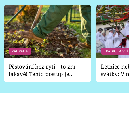
ZAHRADA
TRADICE A SVÁ
Pěstování bez rytí – to zní
Letnice ne
lákavě! Tento postup je
svátky: V n
vhodný jen pro některé
pondělí z
zahrady