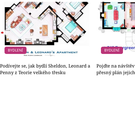
BYDLENÍ
BYDLENÍ
Podívejte se, jak bydlí Sheldon, Leonard a
Pojďte na návště
Penny z Teorie velkého třesku
přesný plán jeji