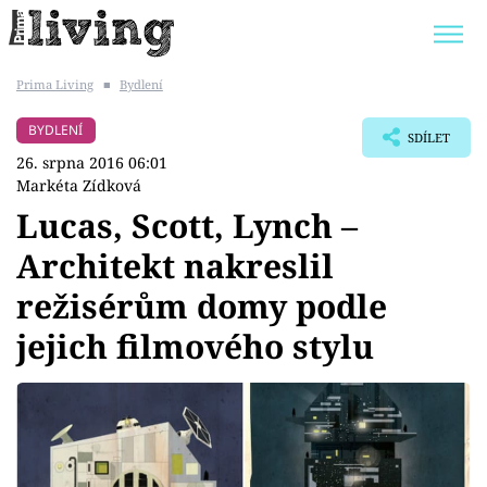
Prima Living
■
Bydlení
Trendy:
JAK UŠETŘIT
POKOJOVÉ KVĚTINY
BYDLENÍ
SDÍLET
BYDLENÍ SLAVNÝCH
ZAHRADA
26. srpna 2016 06:01
Markéta Zídková
Lucas, Scott, Lynch –
Architekt nakreslil
Témata
režisérům domy podle
Bydlení
jejich filmového stylu
Zahrada
Design