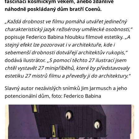
fascinaci kosmickým věkem, anebo zdánlivě
náhodně poskládaný dům bratří Coenů.
„Každá drobnost ve filmu pomáhá utvářet jedinečný
charakteristický jazyk režisérovy umělecké osobnosti,“
popisuje Federico Babina hloubku filmové estetiky.
„A
stejný efekt lze pozorovat i v architektuře, kde i
sebemenší drobnosti dotvářejí architektův rukopis,“
dodává ilustrátor. „
S pomocí těchto 27 ilustrací jsem
chtěl vystavět 27 minipříběhů, které by představovaly
estetiku 27 mistrů filmu a převedly ji do architektury.“
Slavný autor nezávislých snímků Jim Jarmusch a jeho
potencionální dům, foto: Federico Babina