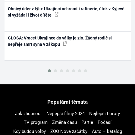
Ohnivý úder v týlu: Ukrajinci ochromili rafinérie, útok v Kyjevě
si vyžádal i život dítěte
GLOSA: Vracet Ukrajince do války je zlo. Žádný rodič si
nepřeje smrt syna v zákopu
Populární témata
Jak zhubnout
Nejlepší filmy 2024
Nejlepší horory
TV program
Změna času
Partie
Počasí
Kdy budou volby
ZOO Nové začátky
Auto – katalog