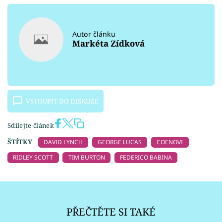
Autor článku
Markéta Zídková
VSTOUPIT DO DISKUZE
Sdílejte článek
ŠTÍTKY
DAVID LYNCH
GEORGE LUCAS
COENOVI
RIDLEY SCOTT
TIM BURTON
FEDERICO BABINA
PŘEČTĚTE SI TAKÉ