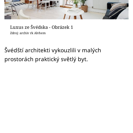
Sledujte prima+
Přihlášení
Luxus ze Švédska - Obrázek 1
Zdroj: archiv rk Alvhem
Sledujte nás
Švédští architekti vykouzlili v malých
prostorách praktický světlý byt.