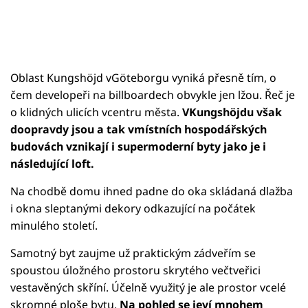
Oblast Kungshöjd vGöteborgu vyniká přesně tím, o
čem developeři na billboardech obvykle jen lžou. Řeč je
o klidných ulicích vcentru města.
VKungshöjdu však
doopravdy jsou a tak vmístních hospodářských
budovách vznikají i supermoderní byty jako je i
následující loft.
Na chodbě domu ihned padne do oka skládaná dlažba
i okna sleptanými dekory odkazující na počátek
minulého století.
Samotný byt zaujme už praktickým zádveřím se
spoustou úložného prostoru skrytého večtveřici
vestavěných skříní. Účelně využitý je ale prostor vcelé
skromné ploše bytu.
Na pohled se jeví mnohem