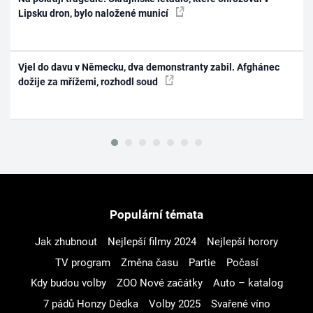
Lipsku dron, bylo naložené municí
Vjel do davu v Německu, dva demonstranty zabil. Afghánec
dožije za mřížemi, rozhodl soud
Populární témata
Jak zhubnout
Nejlepší filmy 2024
Nejlepší horory
TV program
Změna času
Partie
Počasí
Kdy budou volby
ZOO Nové začátky
Auto – katalog
7 pádů Honzy Dědka
Volby 2025
Svařené víno