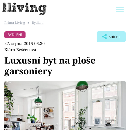
Prima Living
■
Bydlení
Trendy:
JAK UŠETŘIT
POKOJOVÉ KVĚTINY
BYDLENÍ
SDÍLET
BYDLENÍ SLAVNÝCH
ZAHRADA
27. srpna 2015 05:30
Klára Beščecová
Luxusní byt na ploše
garsoniery
Témata
Bydlení
Zahrada
Design