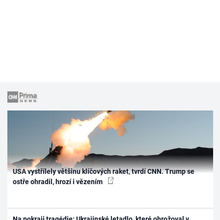
USA vystřílely většinu klíčových raket, tvrdí CNN. Trump se
ostře ohradil, hrozí i vězením
Na pokraji tragédie: Ukrajinské letadlo, které ohrožoval v