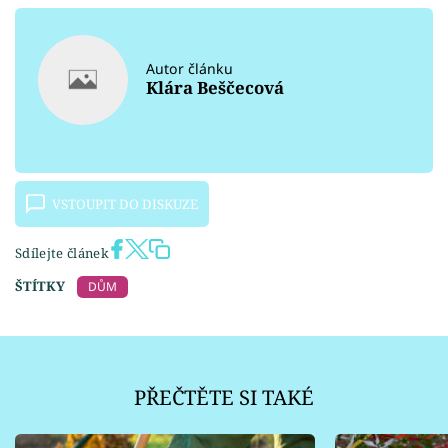
Autor článku
Klára Beščecová
VSTOUPIT DO DISKUZE
Sdílejte článek
ŠTÍTKY
DŮM
PŘEČTĚTE SI TAKÉ