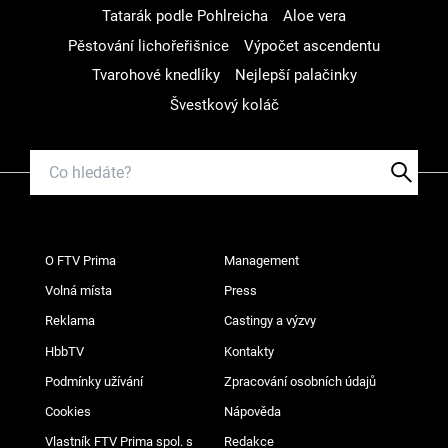
Tatarák podle Pohlreicha
Aloe vera
Pěstování lichořeřišnice
Výpočet ascendentu
Tvarohové knedlíky
Nejlepší palačinky
Švestkový koláč
O FTV Prima
Management
Volná místa
Press
Reklama
Castingy a výzvy
HbbTV
Kontakty
Podmínky užívání
Zpracování osobních údajů
Cookies
Nápověda
Vlastník FTV Prima spol. s
Redakce