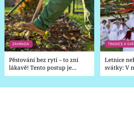
ZAHRADA
TRADICE A SVÁ
Pěstování bez rytí – to zní
Letnice ne
lákavě! Tento postup je
svátky: V n
vhodný jen pro některé
pondělí z
zahrady