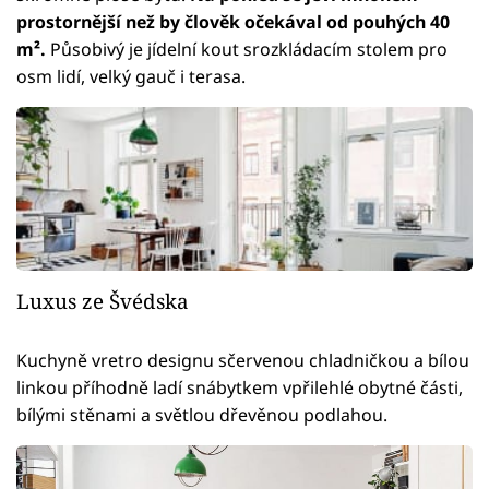
prostornější než by člověk očekával od pouhých 40
m².
Působivý je jídelní kout srozkládacím stolem pro
osm lidí, velký gauč i terasa.
Luxus ze Švédska
Kuchyně vretro designu sčervenou chladničkou a bílou
linkou příhodně ladí snábytkem vpřilehlé obytné části,
bílými stěnami a světlou dřevěnou podlahou.