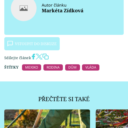
Autor článku
Markéta Zídková
VSTOUPIT DO DISKUZE
Sdílejte článek
ŠTÍTKY
MEXIKO
RODINA
DŮM
VLÁDA
PŘEČTĚTE SI TAKÉ