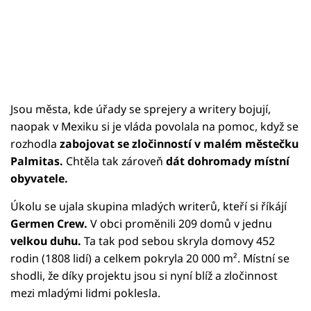
Jsou města, kde úřady se sprejery a writery bojují,
naopak v Mexiku si je vláda povolala na pomoc, když se
rozhodla
zabojovat se zločinností v malém městečku
Palmitas.
Chtěla tak zároveň
dát dohromady místní
obyvatele.
Úkolu se ujala skupina mladých writerů, kteří si říkájí
Germen Crew.
V obci proměnili 209 domů v jednu
velkou duhu.
Ta tak pod sebou skryla domovy 452
rodin (1808 lidí) a celkem pokryla 20 000 m². Místní se
shodli, že díky projektu jsou si nyní blíž a zločinnost
mezi mladými lidmi poklesla.