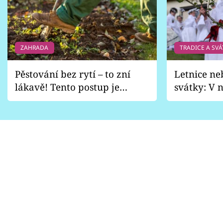
ZAHRADA
TRADICE A SVÁ
Pěstování bez rytí – to zní
Letnice ne
lákavě! Tento postup je
svátky: V n
vhodný jen pro některé
pondělí z
zahrady