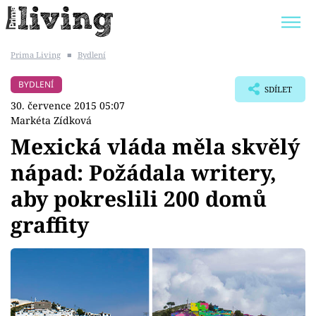
Prima Living
■
Bydlení
Trendy:
JAK UŠETŘIT
POKOJOVÉ KVĚTINY
BYDLENÍ
SDÍLET
BYDLENÍ SLAVNÝCH
ZAHRADA
30. července 2015 05:07
Markéta Zídková
Mexická vláda měla skvělý
nápad: Požádala writery,
Témata
aby pokreslili 200 domů
Bydlení
graffity
Zahrada
Design