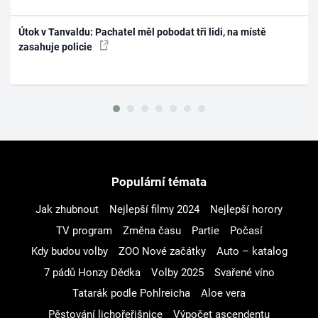
Útok v Tanvaldu: Pachatel měl pobodat tři lidi, na místě
zasahuje policie
Populární témata
Jak zhubnout
Nejlepší filmy 2024
Nejlepší horory
TV program
Změna času
Partie
Počasí
Kdy budou volby
ZOO Nové začátky
Auto – katalog
7 pádů Honzy Dědka
Volby 2025
Svařené víno
Tatarák podle Pohlreicha
Aloe vera
Pěstování lichořeřišnice
Výpočet ascendentu