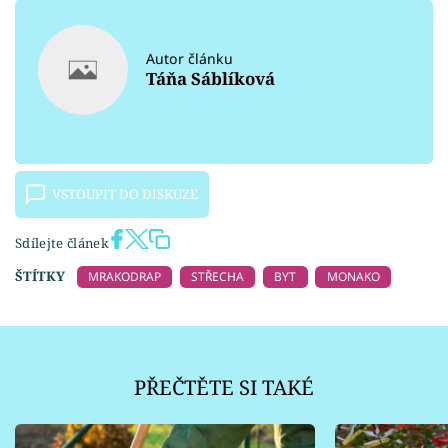
Autor článku
Táňa Sáblíková
VSTOUPIT DO DISKUZE
Sdílejte článek
ŠTÍTKY
MRAKODRAP
STŘECHA
BYT
MONAKO
PŘEČTĚTE SI TAKÉ