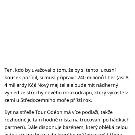
Ten, kdo by uvažoval o tom, že by si tento luxusní
kousek pořídil, si musí připravit 240 miliónů liber (asi 8,
4 miliardy Kč)! Nový majitel ale bude mít nádherný
výhled ze střechy nového mrakodrapu, který vyroste v
zemi u Středozemního moře příští rok.
Byt na střeše Tour Odéon má více podlaží, takže
rozhodně je tam hodně místa na trucování po hádkách
partnerů. Dále disponuje bazénem, který obléká celou
jednu stranu bytu a do kterého můžete skočit třeba