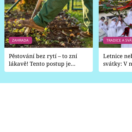
ZAHRADA
TRADICE A SVÁ
Pěstování bez rytí – to zní
Letnice ne
lákavě! Tento postup je
svátky: V n
vhodný jen pro některé
pondělí z
zahrady