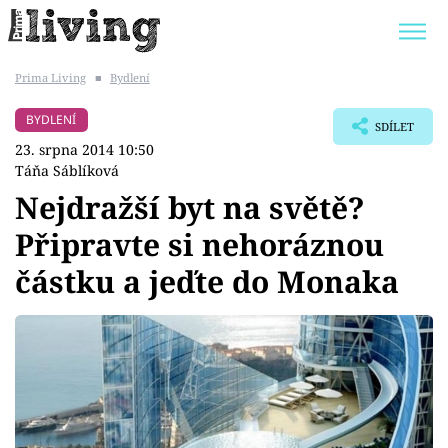
Prima Living
■
Bydlení
Trendy:
JAK UŠETŘIT
POKOJOVÉ KVĚTINY
BYDLENÍ
SDÍLET
BYDLENÍ SLAVNÝCH
ZAHRADA
23. srpna 2014 10:50
Táňa Sáblíková
Nejdražší byt na světě?
Připravte si nehoráznou
Témata
částku a jeďte do Monaka
Bydlení
Zahrada
Design