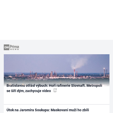
Bratislavou otřásl výbuch: Hoří rafinerie Slovnaft. Metropolí
se šíří dým, zachycuje video
Útok na Jaromíra Soukupa: Maskovaní muži ho zbili