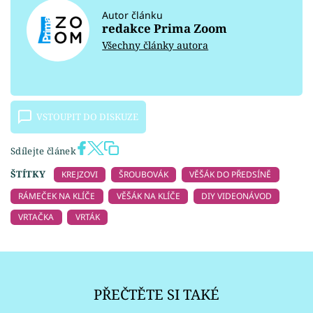
Autor článku
redakce Prima Zoom
Všechny články autora
VSTOUPIT DO DISKUZE
Sdílejte článek
ŠTÍTKY
KREJZOVI
ŠROUBOVÁK
VĚŠÁK DO PŘEDSÍNĚ
RÁMEČEK NA KLÍČE
VĚŠÁK NA KLÍČE
DIY VIDEONÁVOD
VRTAČKA
VRTÁK
PŘEČTĚTE SI TAKÉ