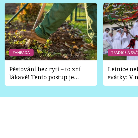
ZAHRADA
TRADICE A SVÁ
Pěstování bez rytí – to zní
Letnice ne
lákavě! Tento postup je
svátky: V n
vhodný jen pro některé
pondělí z
zahrady