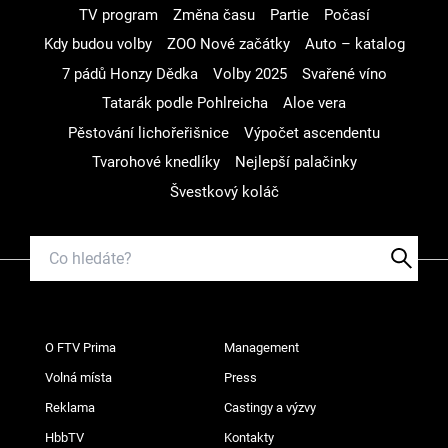
TV program
Změna času
Partie
Počasí
Kdy budou volby
ZOO Nové začátky
Auto – katalog
7 pádů Honzy Dědka
Volby 2025
Svařené víno
Tatarák podle Pohlreicha
Aloe vera
Pěstování lichořeřišnice
Výpočet ascendentu
Tvarohové knedlíky
Nejlepší palačinky
Švestkový koláč
O FTV Prima
Management
Volná místa
Press
Reklama
Castingy a výzvy
HbbTV
Kontakty