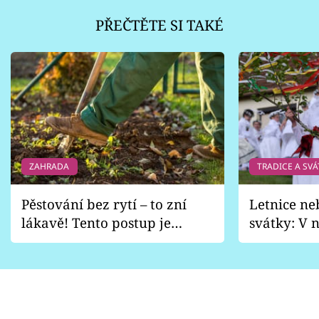
PŘEČTĚTE SI TAKÉ
ZAHRADA
TRADICE A SVÁ
Pěstování bez rytí – to zní
Letnice ne
lákavě! Tento postup je
svátky: V n
vhodný jen pro některé
pondělí z
zahrady