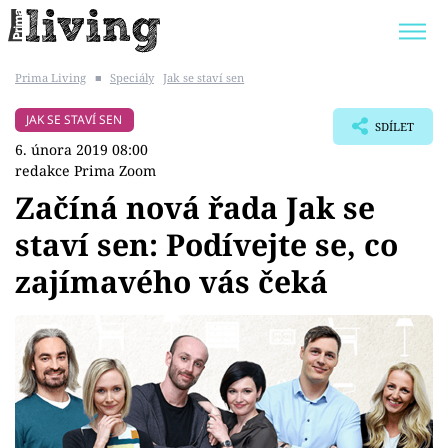
Prima Living
■
Speciály
Jak se staví sen
Trendy:
JAK UŠETŘIT
POKOJOVÉ KVĚTINY
JAK SE STAVÍ SEN
SDÍLET
BYDLENÍ SLAVNÝCH
ZAHRADA
6. února 2019 08:00
redakce Prima Zoom
Začíná nová řada Jak se
staví sen: Podívejte se, co
Témata
zajímavého vás čeká
Bydlení
Zahrada
Design