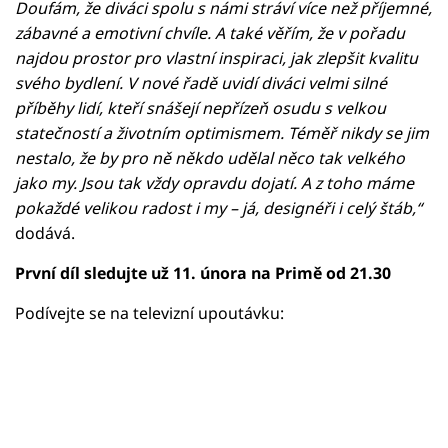
Doufám, že diváci spolu s námi stráví více než příjemné,
zábavné a emotivní chvíle. A také věřím, že v pořadu
najdou prostor pro vlastní inspiraci, jak zlepšit kvalitu
svého bydlení. V nové řadě uvidí diváci velmi silné
příběhy lidí, kteří snášejí nepřízeň osudu s velkou
statečností a životním optimismem. Téměř nikdy se jim
nestalo, že by pro ně někdo udělal něco tak velkého
jako my. Jsou tak vždy opravdu dojatí. A z toho máme
pokaždé velikou radost i my – já, designéři i celý štáb,“
dodává.
První díl sledujte už 11. února na Primě od 21.30
Podívejte se na televizní upoutávku:
Failed to fetch