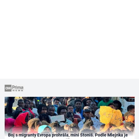
Boj s migranty Evropa prohrála, míní Stoniš. Podle Mlejnka je