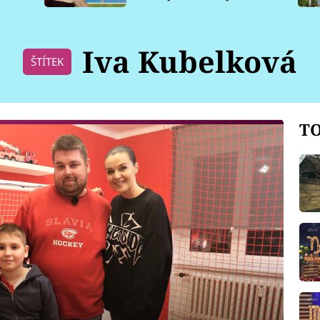
pro psy
Iva Kubelková
ŠTÍTEK
TO