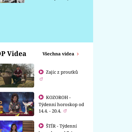
chátrá
P Videa
Všechna videa
Zajíc z proutků
KOZOROH -
Týdenní horoskop od
14.4. - 20.4.
ŠTÍR - Týdenní