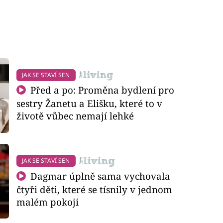
JAK SE STAVÍ SEN
Před a po: Proměna bydlení pro
sestry Žanetu a Elišku, které to v
životě vůbec nemají lehké
JAK SE STAVÍ SEN
Dagmar úplně sama vychovala
čtyři děti, které se tísnily v jednom
malém pokoji