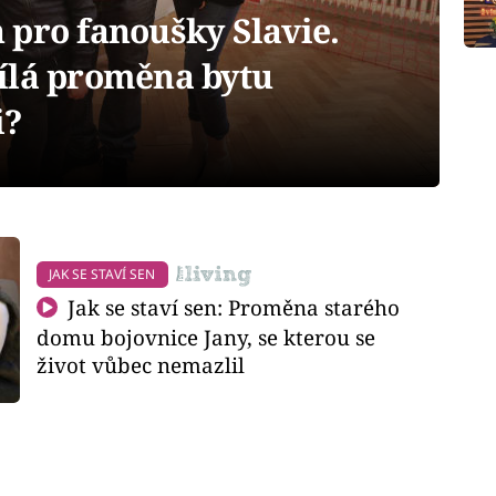
n pro fanoušky Slavie.
ílá proměna bytu
i?
JAK SE STAVÍ SEN
Jak se staví sen: Proměna starého
domu bojovnice Jany, se kterou se
život vůbec nemazlil