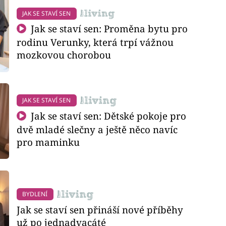
JAK SE STAVÍ SEN
Jak se staví sen: Proměna bytu pro
rodinu Verunky, která trpí vážnou
mozkovou chorobou
JAK SE STAVÍ SEN
Jak se staví sen: Dětské pokoje pro
dvě mladé slečny a ještě něco navíc
pro maminku
BYDLENÍ
Jak se staví sen přináší nové příběhy
už po jednadvacáté