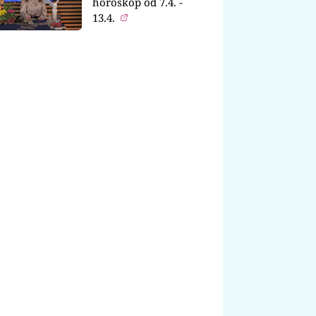
horoskop od 7.4. -
13.4.