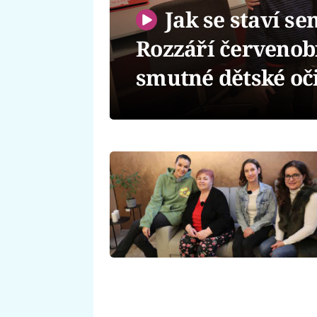
Jak se staví se
Rozzáří červenob
smutné dětské oč