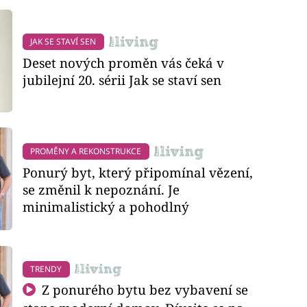
JAK SE STAVÍ SEN
Deset nových proměn vás čeká v
jubilejní 20. sérii Jak se staví sen
PROMĚNY A REKONSTRUKCE
Ponurý byt, který připomínal vězení,
se změnil k nepoznání. Je
minimalistický a pohodlný
TRENDY
Z ponurého bytu bez vybavení se