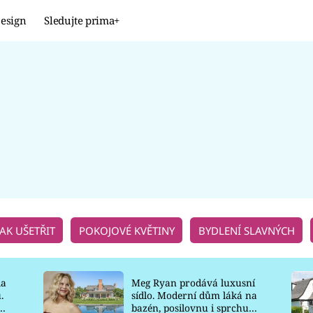
esign
Sledujte prima+
Design
TRENDY
JAK NA TO
PROMĚNY
NAŠE TIPY
JAK UŠETŘIT
POKOJOVÉ KVĚTINY
BYDLENÍ SLAVNÝCH
la
Meg Ryan prodává luxusní
.
sídlo. Moderní dům láká na
o
bazén, posilovnu i sprchu