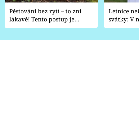
Pěstování bez rytí – to zní
Letnice ne
lákavě! Tento postup je
svátky: V n
vhodný jen pro některé
pondělí z
zahrady