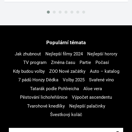
Populární témata
Jak zhubnout
Nejlepší filmy 2024
Nejlepší horory
TV program
Změna času
Partie
Počasí
Kdy budou volby
ZOO Nové začátky
Auto – katalog
7 pádů Honzy Dědka
Volby 2025
Svařené víno
Tatarák podle Pohlreicha
Aloe vera
Pěstování lichořeřišnice
Výpočet ascendentu
Tvarohové knedlíky
Nejlepší palačinky
Švestkový koláč