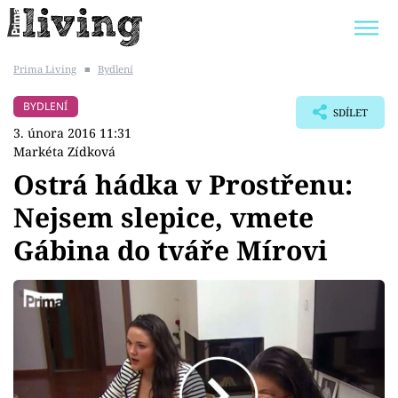
Prima Living
■
Bydlení
Trendy:
JAK UŠETŘIT
POKOJOVÉ KVĚTINY
BYDLENÍ
SDÍLET
BYDLENÍ SLAVNÝCH
ZAHRADA
3. února 2016 11:31
Markéta Zídková
Ostrá hádka v Prostřenu:
Nejsem slepice, vmete
Témata
Gábina do tváře Mírovi
Bydlení
Zahrada
Design