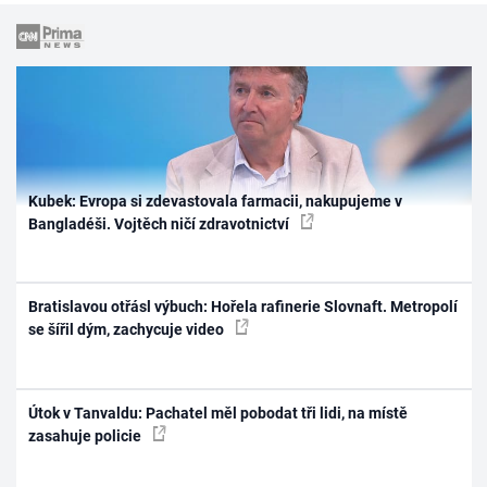
Kubek: Evropa si zdevastovala farmacii, nakupujeme v
Bangladéši. Vojtěch ničí zdravotnictví
Bratislavou otřásl výbuch: Hořela rafinerie Slovnaft. Metropolí
se šířil dým, zachycuje video
Útok v Tanvaldu: Pachatel měl pobodat tři lidi, na místě
zasahuje policie