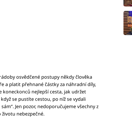
 rádoby osvědčené postupy někdy člověka
e a platit přehnané částky za náhradní díly,
í je koneckonců nejlepší cesta, jak udržet
dyž se pustíte cestou, po níž se vydali
 si sám“. Jen pozor, nedoporučujeme všechny z
 životu nebezpečné.