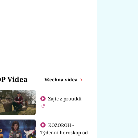
P Videa
Všechna videa
Zajíc z proutků
KOZOROH -
Týdenní horoskop od