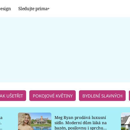
esign
Sledujte prima+
Design
TRENDY
JAK NA TO
PROMĚNY
NAŠE TIPY
JAK UŠETŘIT
POKOJOVÉ KVĚTINY
BYDLENÍ SLAVNÝCH
la
Meg Ryan prodává luxusní
.
sídlo. Moderní dům láká na
o
bazén, posilovnu i sprchu