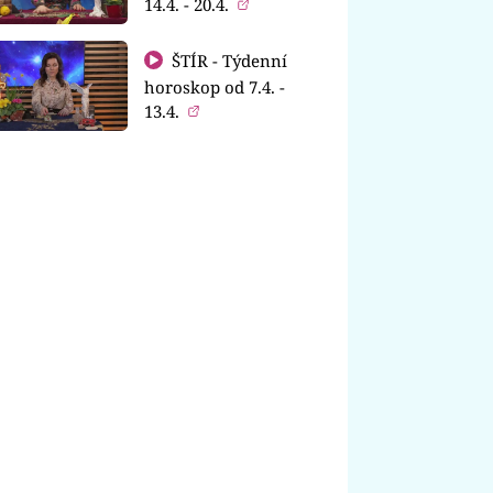
14.4. - 20.4.
ŠTÍR - Týdenní
horoskop od 7.4. -
13.4.