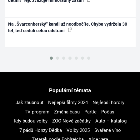
dětmi? Tejc zvažuje mimořádný zásah
Na „Švarcenberský“ kanál už neodbočíte. Chyba vydržela 30
let, teď ceduli celou odstraní
Populární témata
Jak zhubnout
Nejlepší filmy 2024
Nejlepší horory
TV program
Změna času
Partie
Počasí
Kdy budou volby
ZOO Nové začátky
Auto – katalog
7 pádů Honzy Dědka
Volby 2025
Svařené víno
Tatarák podle Pohlreicha
Aloe vera