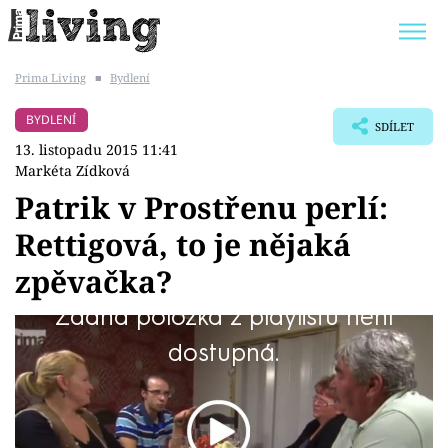
Prima Living
■
Bydlení
Trendy:
JAK UŠETŘIT
POKOJOVÉ KVĚTINY
BYDLENÍ
SDÍLET
BYDLENÍ SLAVNÝCH
ZAHRADA
13. listopadu 2015 11:41
Markéta Zídková
Patrik v Prostřenu perlí:
Rettigová, to je nějaká
Témata
zpěvačka?
Bydlení
Žádná položka z playlistu není
Nakonec je z toho sázka o láhev vína.
dostupná.
Zahrada
Design