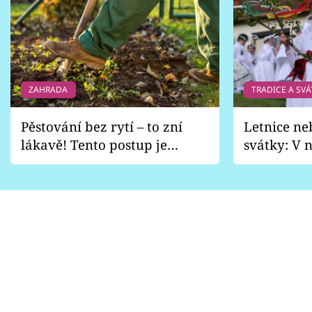
ZAHRADA
TRADICE A SVÁ
Pěstování bez rytí – to zní
Letnice ne
lákavě! Tento postup je
svátky: V n
vhodný jen pro některé
pondělí z
zahrady