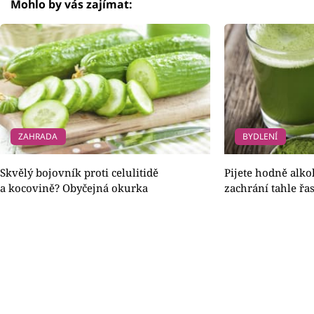
Mohlo by vás zajímat:
ZAHRADA
BYDLENÍ
Skvělý bojovník proti celulitidě
Pijete hodně alko
a kocovině? Obyčejná okurka
zachrání tahle řa