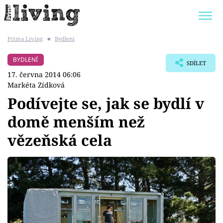
Prima Living
■
Bydlení
Trendy:
JAK UŠETŘIT
POKOJOVÉ KVĚTINY
BYDLENÍ
SDÍLET
BYDLENÍ SLAVNÝCH
ZAHRADA
17. června 2014 06:06
Markéta Zídková
Podívejte se, jak se bydlí v
domě menším než
Témata
vězeňská cela
Bydlení
Zahrada
Design