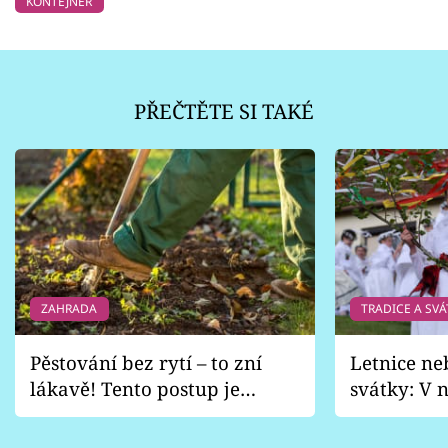
KONTEJNER
PŘEČTĚTE SI TAKÉ
ZAHRADA
TRADICE A SVÁ
Pěstování bez rytí – to zní
Letnice ne
lákavě! Tento postup je
svátky: V n
vhodný jen pro některé
pondělí z
zahrady