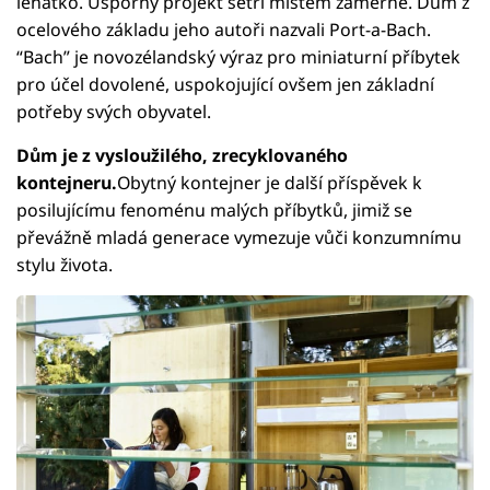
lehátko. Úsporný projekt šetří místem záměrně. Dům z
ocelového základu jeho autoři nazvali Port-a-Bach.
“Bach” je novozélandský výraz pro miniaturní příbytek
pro účel dovolené, uspokojující ovšem jen základní
potřeby svých obyvatel.
Dům je z vysloužilého, zrecyklovaného
kontejneru.
Obytný kontejner je další příspěvek k
posilujícímu fenoménu malých příbytků, jimiž se
převážně mladá generace vymezuje vůči konzumnímu
stylu života.