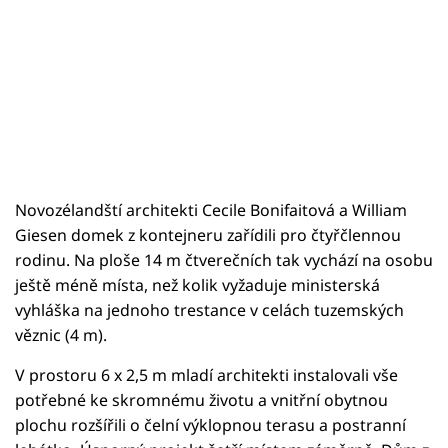
Novozélandští architekti Cecile Bonifaitová a William
Giesen domek z kontejneru zařídili pro čtyřčlennou
rodinu. Na ploše 14 m čtverečních tak vychází na osobu
ještě méně místa, než kolik vyžaduje ministerská
vyhláška na jednoho trestance v celách tuzemských
věznic (4 m).
V prostoru 6 x 2,5 m mladí architekti instalovali vše
potřebné ke skromnému životu a vnitřní obytnou
plochu rozšířili o čelní výklopnou terasu a postranní