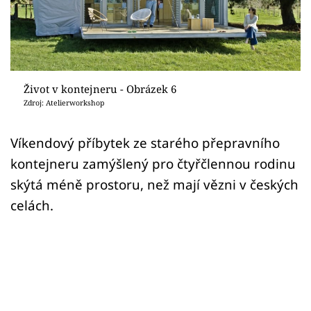
Sledujte prima+
Přihlášení
Život v kontejneru - Obrázek 6
Sledujte nás
Zdroj: Atelierworkshop
Víkendový příbytek ze starého přepravního
kontejneru zamýšlený pro čtyřčlennou rodinu
skýtá méně prostoru, než mají vězni v českých
celách.