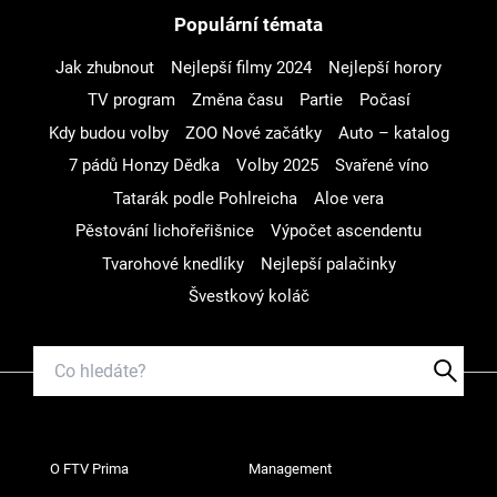
Populární témata
Jak zhubnout
Nejlepší filmy 2024
Nejlepší horory
TV program
Změna času
Partie
Počasí
Kdy budou volby
ZOO Nové začátky
Auto – katalog
7 pádů Honzy Dědka
Volby 2025
Svařené víno
Tatarák podle Pohlreicha
Aloe vera
Pěstování lichořeřišnice
Výpočet ascendentu
Tvarohové knedlíky
Nejlepší palačinky
Švestkový koláč
O FTV Prima
Management