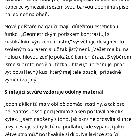
koberec vymezující sezení svou barvou upomíná spíše
na led než na oheň.
Nové polštáře na gauči mají i důležitou estetickou
funkci. „Geometrickým potiskem kontrastují s
rustikálním výrazem prostor,“ vysvětluje designér. To
zvoleným obrazem si už tak jistý není. „Věšet malbu na
holou cihlovou zeď je pokaždé kámen úrazu. S výběrem
jsme si proto nedělali těžkou hlavu,“ upřesňuje, proč
vytipoval levný kus, který majitelé později případně
vymění za jiný.
Slintající stvůře vzdoruje odolný materiál
Jeden z klientů má v oblibě domácí rostliny, a tak pro
něj Santosuosso pod jedním z oken postavil několik
kytek. „Jsem nadšený z toho, jak skrz ně prosvítá slunce
a vykresluje stíny listů na podlahu, kde vypadají jako
větve stromů,“ pochvaluje si dílo. Na lavičce stojící