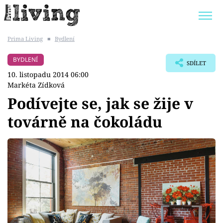
Prima Living
■
Bydlení
Trendy:
JAK UŠETŘIT
POKOJOVÉ KVĚTINY
BYDLENÍ
SDÍLET
BYDLENÍ SLAVNÝCH
ZAHRADA
10. listopadu 2014 06:00
Markéta Zídková
Podívejte se, jak se žije v
továrně na čokoládu
Témata
Bydlení
Zahrada
Design