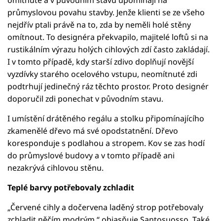
průmyslovou povahu stavby. Jenže klienti se ze všeho
nejdřív ptali právě na to, zda by neměli holé stěny
omítnout. To designéra překvapilo, majitelé loftů si na
rustikálním výrazu holých cihlových zdí často zakládají.
I v tomto případě, kdy starší zdivo doplňují novější
vyzdívky starého ocelového vstupu, neomítnuté zdi
podtrhují jedinečný ráz těchto prostor. Proto designér
doporučil zdi ponechat v původním stavu.
I umístění drátěného regálu a stolku připomínajícího
zkamenělé dřevo má své opodstatnění. Dřevo
koresponduje s podlahou a stropem. Kov se zas hodí
do průmyslové budovy a v tomto případě ani
nezakrývá cihlovou stěnu.
Teplé barvy potřebovaly zchladit
„Červené cihly a dočervena laděný strop potřebovaly
zchladit něčím modrým,“ objasňuje Santosuosso. Také