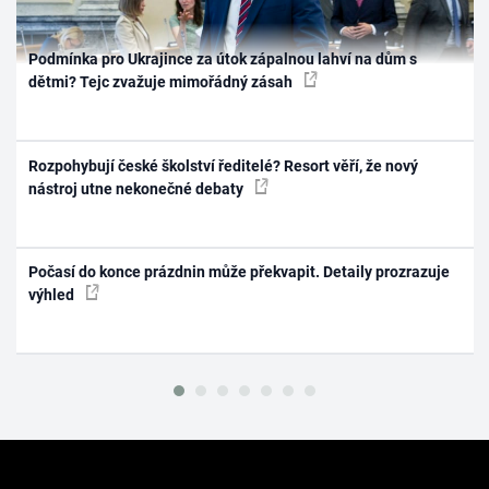
Podmínka pro Ukrajince za útok zápalnou lahví na dům s
dětmi? Tejc zvažuje mimořádný zásah
Rozpohybují české školství ředitelé? Resort věří, že nový
nástroj utne nekonečné debaty
Počasí do konce prázdnin může překvapit. Detaily prozrazuje
výhled