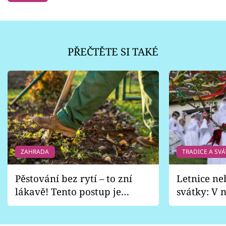
PŘEČTĚTE SI TAKÉ
ZAHRADA
TRADICE A SVÁ
Pěstování bez rytí – to zní
Letnice ne
lákavě! Tento postup je
svátky: V n
vhodný jen pro některé
pondělí z
zahrady