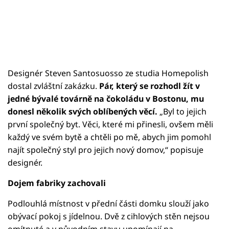
Designér Steven Santosuosso ze studia Homepolish
dostal zvláštní zakázku.
Pár, který se rozhodl žít v
jedné bývalé továrně na čokoládu v Bostonu, mu
donesl několik svých oblíbených věcí.
„Byl to jejich
první společný byt. Věci, které mi přinesli, ovšem měli
každý ve svém bytě a chtěli po mě, abych jim pomohl
najít společný styl pro jejich nový domov,“ popisuje
designér.
Dojem fabriky zachovali
Podlouhlá místnost v přední části domku slouží jako
obývací pokoj s jídelnou. Dvě z cihlových stěn nejsou
omítnuté a v původním stavu upomínají na