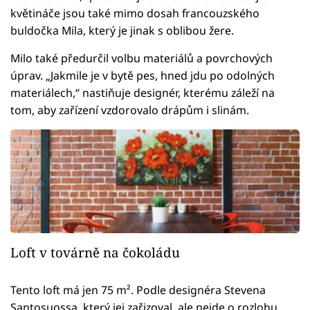
květináče jsou také mimo dosah francouzského
buldočka Mila, který je jinak s oblibou žere.
Milo také předurčil volbu materiálů a povrchových
úprav. „Jakmile je v bytě pes, hned jdu po odolných
materiálech,“ nastiňuje designér, kterému záleží na
tom, aby zařízení vzdorovalo drápům i slinám.
Loft v továrně na čokoládu
Tento loft má jen 75 m². Podle designéra Stevena
Santosuossa, který jej zařizoval, ale nejde o rozlohu