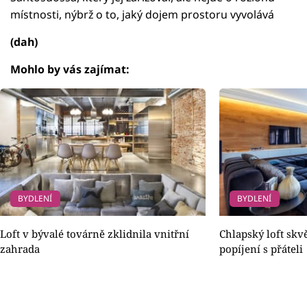
místnosti, nýbrž o to, jaký dojem prostoru vyvolává
(dah)
Mohlo by vás zajímat:
BYDLENÍ
BYDLENÍ
Loft v bývalé továrně zklidnila vnitřní
Chlapský loft skvě
zahrada
popíjení s přáteli