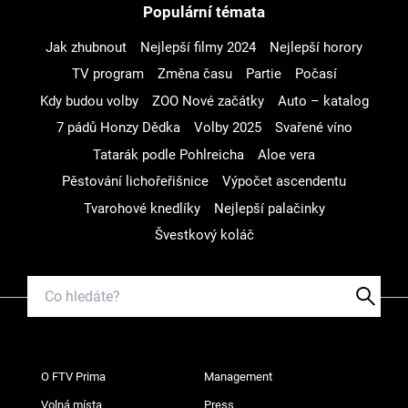
Populární témata
Jak zhubnout
Nejlepší filmy 2024
Nejlepší horory
TV program
Změna času
Partie
Počasí
Kdy budou volby
ZOO Nové začátky
Auto – katalog
7 pádů Honzy Dědka
Volby 2025
Svařené víno
Tatarák podle Pohlreicha
Aloe vera
Pěstování lichořeřišnice
Výpočet ascendentu
Tvarohové knedlíky
Nejlepší palačinky
Švestkový koláč
O FTV Prima
Management
Volná místa
Press