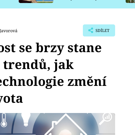
pro psy
Javorová
SDÍLET
ost se brzy stane
 trendů, jak
technologie změní
vota