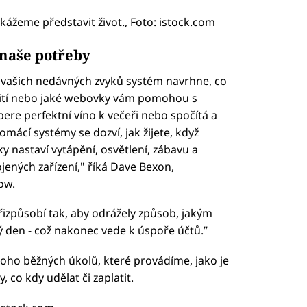
kážeme představit život., Foto: istock.com
 naše potřeby
 vašich nedávných zvyků systém navrhne, co
k pití nebo jaké webovky vám pomohou s
e perfektní víno k večeři nebo spočítá a
omácí systémy se dozví, jak žijete, když
y nastaví vytápění, osvětlení, zábavu a
ených zařízení," říká Dave Bexon,
ow.
řizpůsobí tak, aby odrážely způsob, jakým
elý den - což nakonec vede k úspoře účtů.”
oho běžných úkolů, které provádíme, jako je
co kdy udělat či zaplatit.