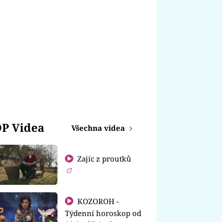
P Videa
Všechna videa
Zajíc z proutků
KOZOROH -
Týdenní horoskop od