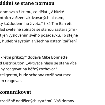
ládání se stane normou
omova a říct mu, co dělat. „V blízké
tních zařízení aktivovaných hlasem,
 každodenního života," říká Tim Barrett-
lad světelné spínače se stanou zastaralými -
t jen vyslovením svého požadavku. To stejné
zi, hudební systém a všechna ostatní zařízení
krétní příkazy,” dodává Mike Bonnette,
 Distribution. „Aktivace hlasu se stane více
ny reagovat na běžný rozhovor."
teligentní, bude schopna rozlišovat mezi
em reagovat.
 komunikovat
e tradičně oddělených systémů. Váš domov