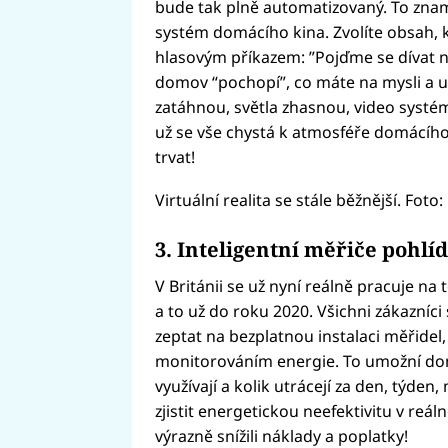
bude tak plně automatizovaný. To zna
systém domácího kina. Zvolíte obsah, 
hlasovým příkazem: ”Pojďme se dívat 
domov “pochopí”, co máte na mysli a ud
zatáhnou, světla zhasnou, video systém 
už se vše chystá k atmosféře domácího
trvat!
Virtuální realita se stále běžnější. Foto
3. Inteligentní měřiče pohlí
V Británii se už nyní reálně pracuje na
a to už do roku 2020. Všichni zákazníc
zeptat na bezplatnou instalaci měřidel, 
monitorováním energie. To umožní dom
využívají a kolik utrácejí za den, týde
zjistit energetickou neefektivitu v r
výrazně snížili náklady a poplatky!