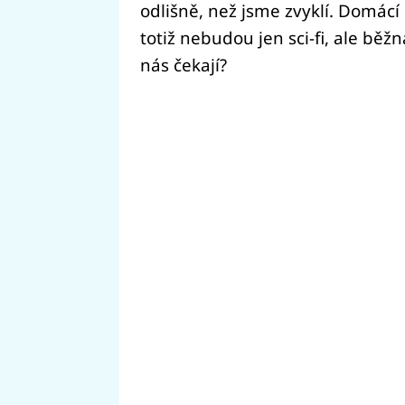
odlišně, než jsme zvyklí. Domácí
totiž nebudou jen sci-fi, ale běž
nás čekají?