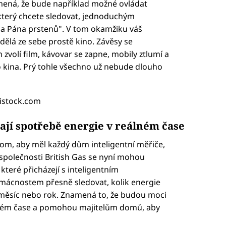
mená, že bude například možné ovládat
který chcete sledovat, jednoduchým
na Pána prstenů". V tom okamžiku váš
ělá ze sebe prostě kino. Závěsy se
zvolí film, kávovar se zapne, mobily ztlumí a
 kina. Prý tohle všechno už nebude dlouho
: istock.com
dají spotřebě energie v reálném čase
 tom, aby měl každý dům inteligentní měřiče,
i společnosti British Gas se nyní mohou
které přicházejí s inteligentním
ácnostem přesně sledovat, kolik energie
n, měsíc nebo rok. Znamená to, že budou moci
eálném čase a pomohou majitelům domů, aby