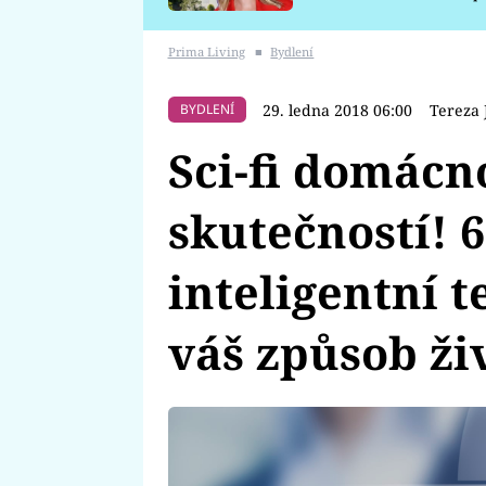
požáru
Prima Living
■
Bydlení
29. ledna 2018 06:00
Tereza 
BYDLENÍ
Sci-fi domácn
skutečností! 6
inteligentní 
váš způsob ži