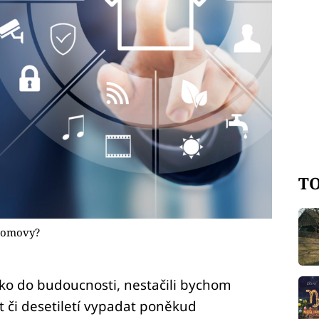
TO
 domovy?
o do budoucnosti, nestačili bychom
et či desetiletí vypadat poněkud