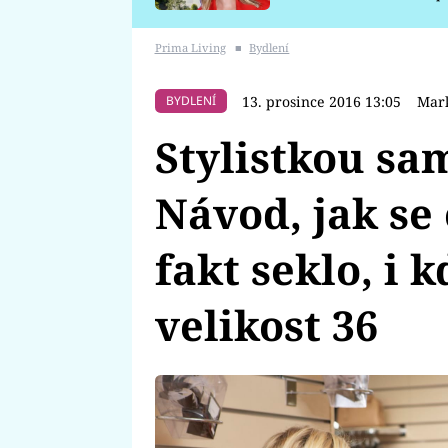
požáru
Prima Living
■
Bydlení
13. prosince 2016 13:05
Mark
BYDLENÍ
Stylistkou sa
Návod, jak se 
fakt seklo, i 
velikost 36