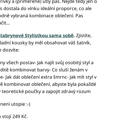
řivky a (přiměřeně) útlý pas. Nejde tedy jen o
nás dostala do vínku ideální proporce, co ale
hodně vybraná kombinace oblečení. Pas
it...
Stabrynové Stylistkou sama sobě
.
Zjistíte,
ákladní kousky by měl obsahovat váš šatník,
e dozvíte:
ny všech postav- Jak najít svůj osobitý styl a
ditě kombinovat barvy- Co sluší ženám v
- Jak dát oblečení extra šmrnc- Jak mít styl v
ivě kombinovat oblečení, abyste byla pokaždé
y teoretické poučky a zapojit zdravý rozum
není utopie :-)
 stojí 249 Kč.