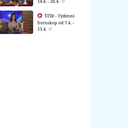
14.4. - 20.4.
ŠTÍR - Týdenní
horoskop od 7.4. -
13.4.