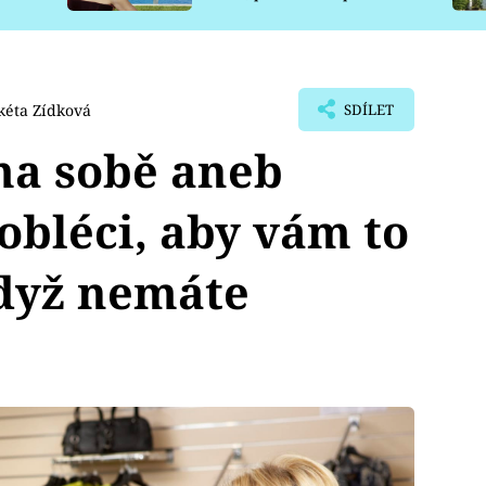
pro psy
éta Zídková
SDÍLET
ma sobě aneb
obléci, aby vám to
když nemáte