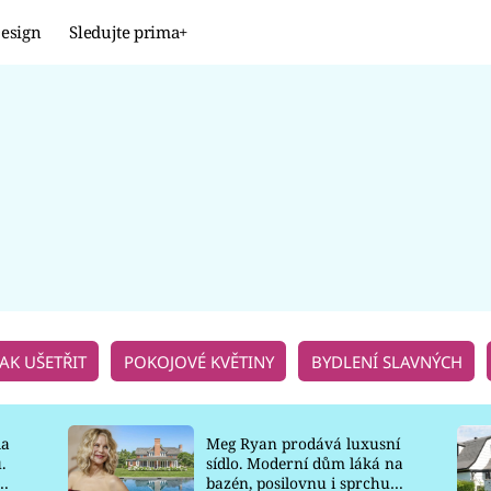
esign
Sledujte prima+
Design
TRENDY
JAK NA TO
PROMĚNY
NAŠE TIPY
JAK UŠETŘIT
POKOJOVÉ KVĚTINY
BYDLENÍ SLAVNÝCH
la
Meg Ryan prodává luxusní
.
sídlo. Moderní dům láká na
o
bazén, posilovnu i sprchu