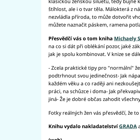
klasickou ženskou siluetu, tedy bujné k
štíhlost, ale i o tvar těla. Málokterá z 
nezvládla příroda, to může dotvořit v
můžete naznačit páskem, ramena potlač
Přesvědčí vás o tom kniha
Michaely 
na co si dát při oblékání pozor, jaké z
jak je spolu kombinovat. V knize se dál
- Zcela praktické tipy pro "normální" že
podtrhnout svou jedinečnost- Jak nápa
každém věku a co raději ani nezkoušejte
práci, na schůzce i doma- Jak překvap
jiná- Že je dobré občas zahodit všechn
Fotky reálných žen vás přesvědčí, že to 
Knihu vydalo nakladatelství
GRADA
a