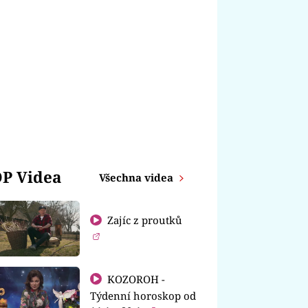
P Videa
Všechna videa
Zajíc z proutků
KOZOROH -
Týdenní horoskop od