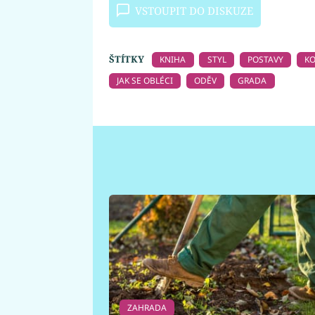
VSTOUPIT DO DISKUZE
ŠTÍTKY
KNIHA
STYL
POSTAVY
KO
JAK SE OBLÉCI
ODĚV
GRADA
ZAHRADA