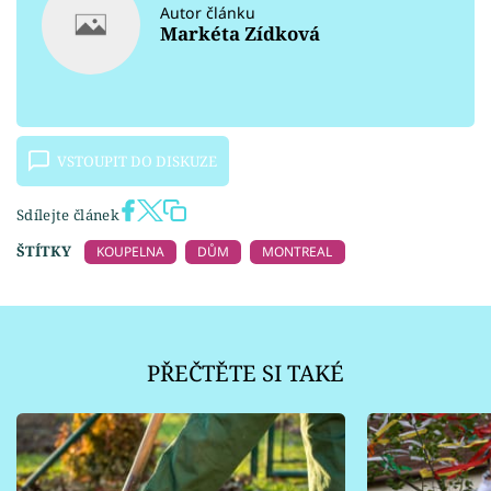
Autor článku
Markéta Zídková
VSTOUPIT DO DISKUZE
Sdílejte článek
ŠTÍTKY
KOUPELNA
DŮM
MONTREAL
PŘEČTĚTE SI TAKÉ