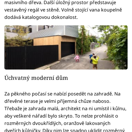
masivního dřeva. Další úložný prostor představuje
vestavěný regál ve stěně. Volně stojící vana koupelně
dodává katalogovou dokonalost.
Úchvatný moderní dům
Za pěkného počasí se nabízí posedět na zahradě. Na
dřevěné terase je velmi příjemná chůze naboso.
Třebaže je zahrada malá, architekt na ni umístil i kůlnu,
aby veškeré nářadí bylo skryto. To nelze prohlásit o
rozměrných dvoukřídlých, oranžově lakovaných
dveřích kůlničky. Díky nim lze snadno uklidit rozměrný