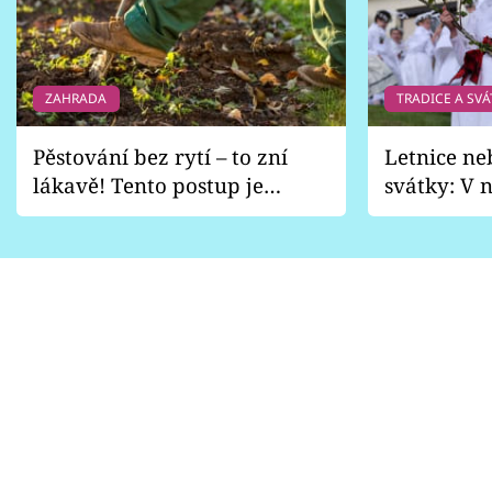
ZAHRADA
TRADICE A SVÁ
Pěstování bez rytí – to zní
Letnice ne
lákavě! Tento postup je
svátky: V n
vhodný jen pro některé
pondělí z
zahrady