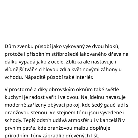
Dům zvenku působí jako vykovaný ze dvou bloků,
protože i přispěním stříbrošedě lakovaného dřeva na
dálku vypadá jako z ocele. Zblízka ale nastavuje i
vlídnější tvář s cihlovou zdí a květinovými záhony u
vchodu. Nápaditě působí také interiér.
V prostorné a díky obrovským oknům také světlé
kuchyni je radost vařit i ve dvou. Na jídelnu navazuje
moderně zařízený obývací pokoj, kde šedý gauč ladí s
oranžovou stěnou. Ve stejném tónu jsou vyvedené i
schody. Teplý odstín udává atmosféru i v kanceláři v
prvním patře, kde oranžovou malbu doplňuje
přírodními tóny zábradlí z dřevěných lišt.