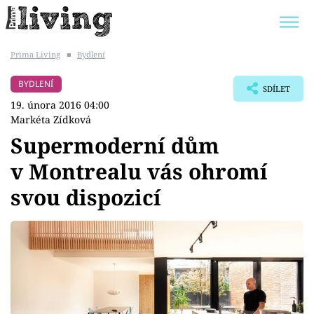
Prima Living
■
Bydlení
Trendy:
JAK UŠETŘIT
POKOJOVÉ KVĚTINY
BYDLENÍ
SDÍLET
BYDLENÍ SLAVNÝCH
ZAHRADA
19. února 2016 04:00
Markéta Zídková
Supermoderní dům
v Montrealu vás ohromí
Témata
svou dispozicí
Bydlení
Zahrada
Design