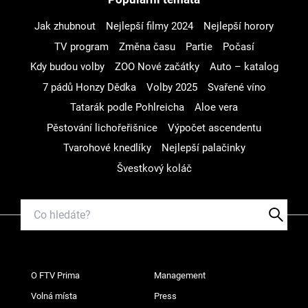
Jak zhubnout
Nejlepší filmy 2024
Nejlepší horory
TV program
Změna času
Partie
Počasí
Kdy budou volby
ZOO Nové začátky
Auto – katalog
7 pádů Honzy Dědka
Volby 2025
Svařené víno
Tatarák podle Pohlreicha
Aloe vera
Pěstování lichořeřišnice
Výpočet ascendentu
Tvarohové knedlíky
Nejlepší palačinky
Švestkový koláč
O FTV Prima
Management
Volná místa
Press