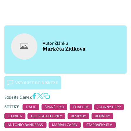
Autor článku
Markéta Zídková
VSTOUPIT DO DISKUZE
Sdílejte článek
ŠTÍTKY
ITÁLIE
ŠPANĚLSKO
CHALUPA
JOHNNY DEPP
FLORIDA
GEORGE CLOONEY
BESKYDY
BENÁTKY
ANTONIO BANDERAS
MARIAH CAREY
STAROVĚKÝ ŘÍM