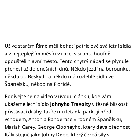
Už ve starém Římě měli bohatí patriciové svá letní sídla
a v nejteplejším měsíci v roce, v srpnu, houfně
opouštěli hlavní město. Tento chytrý nápad se plynule
přenesl až do dnešních dnů. Někdo jezdí na berounku,
někdo do Beskyd - a někdo má rozlehlé sídlo ve
Španělsku, někdo na Floridě.
Podívejte se na video v úvodu článku, kde vám
ukážeme letní sídlo
Johnyho Travolty
v těsné blízkosti
přistávací dráhy, takže mu letadla parkují před
vchodem, Antonia Banderase v rodném Španělsku,
Mariah Carey, George Clooneyho, který dává přednost
Itálii stejně jako Johny Depp, který čerpá síly v