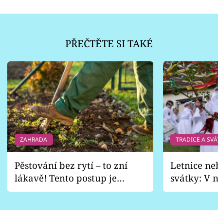
PŘEČTĚTE SI TAKÉ
ZAHRADA
TRADICE A SVÁ
Pěstování bez rytí – to zní
Letnice ne
lákavě! Tento postup je
svátky: V n
vhodný jen pro některé
pondělí z
zahrady