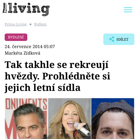
Prima Living
■
Bydlení
Trendy:
JAK UŠETŘIT
POKOJOVÉ KVĚTINY
BYDLENÍ
SDÍLET
BYDLENÍ SLAVNÝCH
ZAHRADA
24. července 2014 05:07
Markéta Zídková
Tak takhle se rekreují
hvězdy. Prohlédněte si
Témata
jejich letní sídla
Bydlení
Zahrada
Design