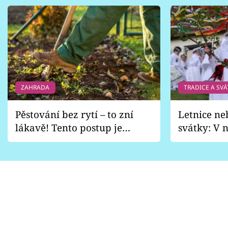
ZAHRADA
TRADICE A SVÁ
Pěstování bez rytí – to zní
Letnice ne
lákavě! Tento postup je
svátky: V n
vhodný jen pro některé
pondělí z
zahrady