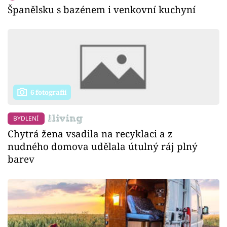
Španělsku s bazénem i venkovní kuchyní
6 fotografií
BYDLENÍ
Chytrá žena vsadila na recyklaci a z
nudného domova udělala útulný ráj plný
barev