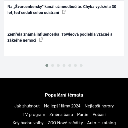
Na „Švarcenberský“ kanál už neodbočíte. Chyba vydržela 30
let, teď ceduli celou odstraní
Zemřela známá influencerka. Towleová podlehla vzácné a
zákeřné nemoci
Populární témata
Jak zhubnout
Nejlepší filmy 2024
Nejlepší horory
TV program
Změna času
Partie
Počasí
Kdy budou volby
ZOO Nové začátky
Auto – katalog