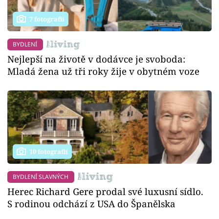
7 fotografií
BYDLENÍ
Nejlepší na životě v dodávce je svoboda:
Mladá žena už tři roky žije v obytném voze
10 fotografií
BYDLENÍ SLAVNÝCH
Herec Richard Gere prodal své luxusní sídlo.
S rodinou odchází z USA do Španělska