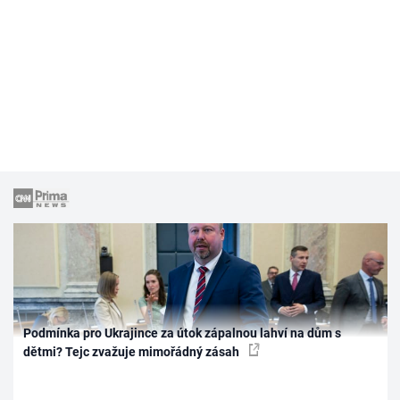
Podmínka pro Ukrajince za útok zápalnou lahví na dům s
dětmi? Tejc zvažuje mimořádný zásah