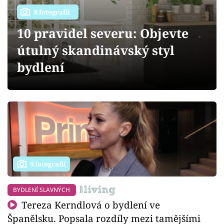
Sledujte prima+
8 fotografií
10 pravidel severu: Objevte
Přihlášení
útulný skandinávský styl
bydlení
Sledujte nás
9 fotografií
BYDLENÍ SLAVNÝCH
Tereza Kerndlová o bydlení ve
Španělsku. Popsala rozdíly mezi tamějšími