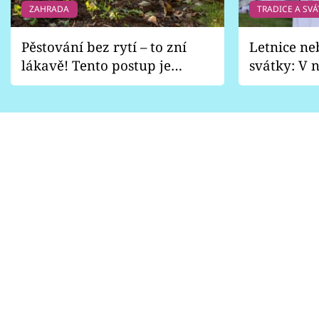
ZAHRADA
TRADICE A SVÁ
Pěstování bez rytí – to zní
Letnice ne
lákavě! Tento postup je
svátky: V n
vhodný jen pro některé
pondělí z
zahrady