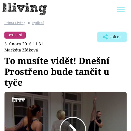
Prima Living
■
Bydlení
Trendy:
JAK UŠETŘIT
POKOJOVÉ KVĚTINY
BYDLENÍ
SDÍLET
BYDLENÍ SLAVNÝCH
ZAHRADA
3. února 2016 11:31
Markéta Zídková
To musíte vidět! Dnešní
Prostřeno bude tančit u
Témata
tyče
Bydlení
Zahrada
Design