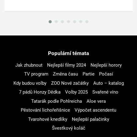
Populární témata
Jak zhubnout
Nejlepší filmy 2024
Nejlepší horory
TV program
Změna času
Partie
Počasí
Kdy budou volby
ZOO Nové začátky
Auto – katalog
7 pádů Honzy Dědka
Volby 2025
Svařené víno
Tatarák podle Pohlreicha
Aloe vera
Pěstování lichořeřišnice
Výpočet ascendentu
Tvarohové knedlíky
Nejlepší palačinky
Švestkový koláč