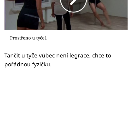
Sledujte prima+
Přihlášení
Prostřeno u tyče1
Sledujte nás
Tančit u tyče vůbec není legrace, chce to
pořádnou fyzičku.