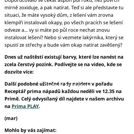
mírně zoxiduje, a pak natírat. Teď si ale představte tu
situaci, že máte vysoký dům, z lešení vám zrovna
klempíři instalovali okapy, po všech pracích se lešení
odveze a... vy si máte po půl roce nechat znovu
instalovat lešení? Nebo si vezmete lakýrnika, který se
spustí ze střechy a bude vám okap natírat zavěšený?
Dnes už naštěstí existují barvy, které lze nanést na
zcela čerstvý pozink. Podívejte se na video, kde se
dozvíte více:
Další podobné užitečné rady najdete v pořadu
Failed to fetch
Receptář prima nápadů každou neděli ve 12.35 na
Primě. Celý odvysílaný díl najdete v našem archivu
na
Prima PLAY
.
(mar)
Mohlo by vás zajímat: