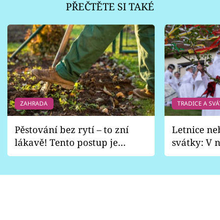
PŘEČTĚTE SI TAKÉ
ZAHRADA
TRADICE A SVÁ
Pěstování bez rytí – to zní
Letnice ne
lákavě! Tento postup je
svátky: V n
vhodný jen pro některé
pondělí z
zahrady