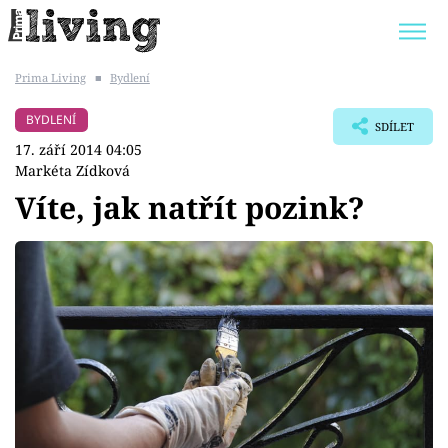
Prima Living
■
Bydlení
Trendy:
JAK UŠETŘIT
POKOJOVÉ KVĚTINY
BYDLENÍ
SDÍLET
BYDLENÍ SLAVNÝCH
ZAHRADA
17. září 2014 04:05
Markéta Zídková
Víte, jak natřít pozink?
Témata
Bydlení
Zahrada
Design