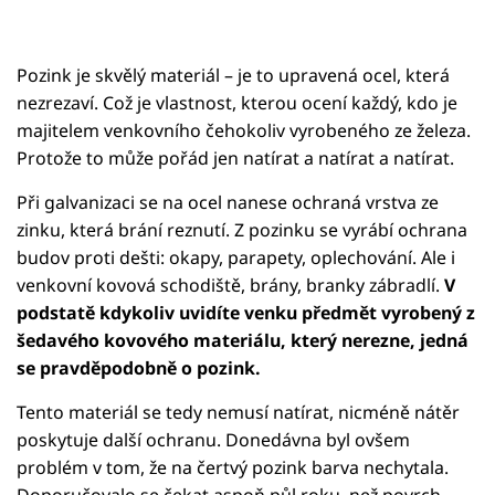
Pozink je skvělý materiál – je to upravená ocel, která
nezrezaví. Což je vlastnost, kterou ocení každý, kdo je
majitelem venkovního čehokoliv vyrobeného ze železa.
Protože to může pořád jen natírat a natírat a natírat.
Při galvanizaci se na ocel nanese ochraná vrstva ze
zinku, která brání reznutí. Z pozinku se vyrábí ochrana
budov proti dešti: okapy, parapety, oplechování. Ale i
venkovní kovová schodiště, brány, branky zábradlí.
V
podstatě kdykoliv uvidíte venku předmět vyrobený z
šedavého kovového materiálu, který nerezne, jedná
se pravděpodobně o pozink.
Tento materiál se tedy nemusí natírat, nicméně nátěr
poskytuje další ochranu. Donedávna byl ovšem
problém v tom, že na čertvý pozink barva nechytala.
Doporučovalo se čekat aspoň půl roku, než povrch