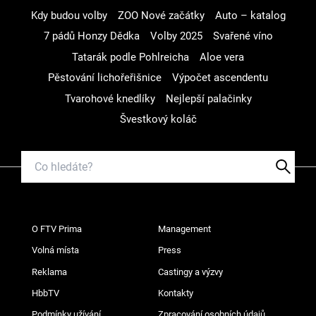
Kdy budou volby
ZOO Nové začátky
Auto – katalog
7 pádů Honzy Dědka
Volby 2025
Svařené víno
Tatarák podle Pohlreicha
Aloe vera
Pěstování lichořeřišnice
Výpočet ascendentu
Tvarohové knedlíky
Nejlepší palačinky
Švestkový koláč
O FTV Prima
Management
Volná místa
Press
Reklama
Castingy a výzvy
HbbTV
Kontakty
Podmínky užívání
Zpracování osobních údajů