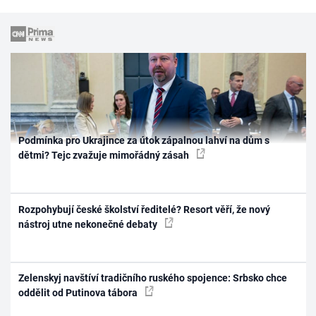
Podmínka pro Ukrajince za útok zápalnou lahví na dům s
dětmi? Tejc zvažuje mimořádný zásah
Rozpohybují české školství ředitelé? Resort věří, že nový
nástroj utne nekonečné debaty
Zelenskyj navštíví tradičního ruského spojence: Srbsko chce
oddělit od Putinova tábora