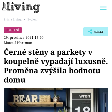
Prima Living
■
Bydlení
Trendy:
JAK UŠETŘIT
POKOJOVÉ KVĚTINY
BYDLENÍ
SDÍLET
BYDLENÍ SLAVNÝCH
ZAHRADA
29. prosince 2021 15:40
Matouš Hartman
Černé stěny a parkety v
koupelně vypadají luxusně.
Témata
Proměna zvýšila hodnotu
Bydlení
domu
Zahrada
Design