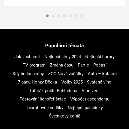
Populární témata
Jak zhubnout
Nejlepší filmy 2024
Nejlepší horory
TV program
Změna času
Partie
Počasí
Kdy budou volby
ZOO Nové začátky
Auto – katalog
7 pádů Honzy Dědka
Volby 2025
Svařené víno
Tatarák podle Pohlreicha
Aloe vera
Pěstování lichořeřišnice
Výpočet ascendentu
Tvarohové knedlíky
Nejlepší palačinky
Švestkový koláč