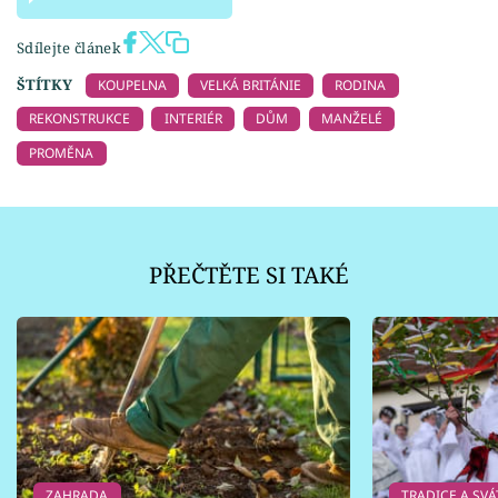
Sdílejte článek
ŠTÍTKY
KOUPELNA
VELKÁ BRITÁNIE
RODINA
REKONSTRUKCE
INTERIÉR
DŮM
MANŽELÉ
PROMĚNA
PŘEČTĚTE SI TAKÉ
ZAHRADA
TRADICE A SVÁ