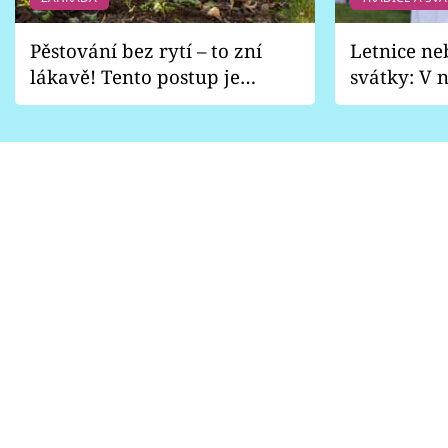
Pěstování bez rytí – to zní
Letnice ne
lákavě! Tento postup je
svátky: V n
vhodný jen pro některé
pondělí z
zahrady