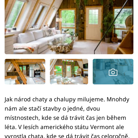
Sledujte prima+
Přihlášení
Sledujte nás
Jak národ chaty a chalupy milujeme. Mnohdy
nám ale stačí stavby o jedné, dvou
místnostech, kde se dá trávit čas jen během
léta. V lesích amerického státu Vermont ale
vyrostla chata, kde se dá trávit čas celoročně.