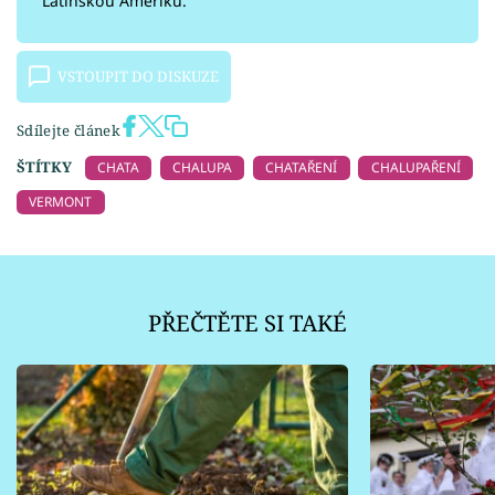
Latinskou Ameriku.
VSTOUPIT DO DISKUZE
Sdílejte článek
ŠTÍTKY
CHATA
CHALUPA
CHATAŘENÍ
CHALUPAŘENÍ
VERMONT
PŘEČTĚTE SI TAKÉ