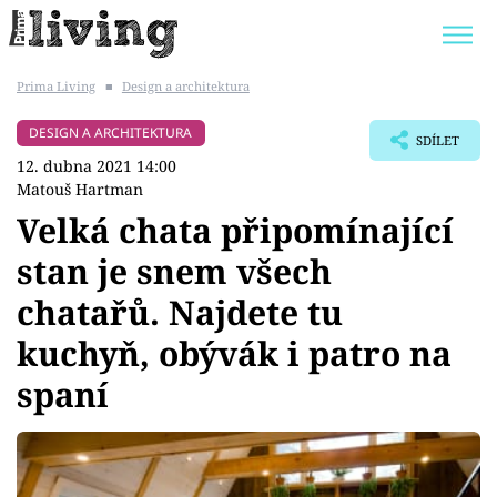
Prima Living
■
Design a architektura
Trendy:
JAK UŠETŘIT
POKOJOVÉ KVĚTINY
DESIGN A ARCHITEKTURA
SDÍLET
BYDLENÍ SLAVNÝCH
ZAHRADA
12. dubna 2021 14:00
Matouš Hartman
Velká chata připomínající
stan je snem všech
Témata
chatařů. Najdete tu
Bydlení
kuchyň, obývák i patro na
spaní
Zahrada
Design