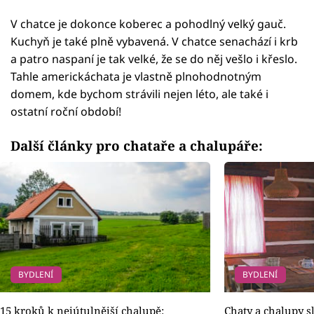
V chatce je dokonce koberec a pohodlný velký gauč.
Kuchyň je také plně vybavená. V chatce senachází i krb
a patro naspaní je tak velké, že se do něj vešlo i křeslo.
Tahle americkáchata je vlastně plnohodnotným
domem, kde bychom strávili nejen léto, ale také i
ostatní roční období!
Další články pro chataře a chalupáře:
BYDLENÍ
BYDLENÍ
15 kroků k nejútulnější chalupě:
Chaty a chalupy sl