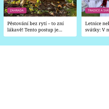
ZAHRADA
TRADICE A SVÁ
Pěstování bez rytí – to zní
Letnice ne
lákavě! Tento postup je
svátky: V n
vhodný jen pro některé
pondělí z
zahrady