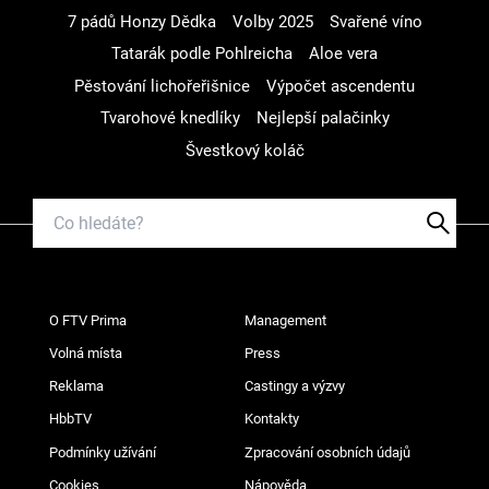
7 pádů Honzy Dědka
Volby 2025
Svařené víno
Tatarák podle Pohlreicha
Aloe vera
Pěstování lichořeřišnice
Výpočet ascendentu
Tvarohové knedlíky
Nejlepší palačinky
Švestkový koláč
O FTV Prima
Management
Volná místa
Press
Reklama
Castingy a výzvy
HbbTV
Kontakty
Podmínky užívání
Zpracování osobních údajů
Cookies
Nápověda