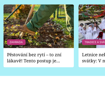
ZAHRADA
TRADICE A SVÁ
Pěstování bez rytí – to zní
Letnice ne
lákavě! Tento postup je
svátky: V n
vhodný jen pro některé
pondělí z
zahrady