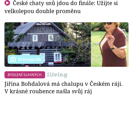
České chaty snů jdou do finále: Užijte si
velkolepou double proměnu
10 fotografií
BYDLENÍ SLAVNÝCH
Jiřina Bohdalová má chalupu v Českém ráji.
V krásné roubence našla svůj ráj