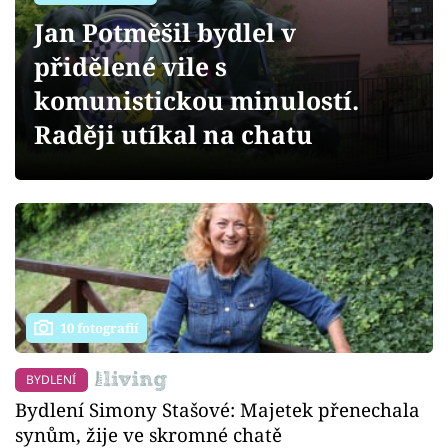
Sledujte prima+
Jan Potměšil bydlel v
přidělené vile s
Přihlášení
komunistickou minulostí.
Raději utíkal na chatu
Sledujte nás
10 fotografií
BYDLENÍ
Bydlení Simony Stašové: Majetek přenechala
synům, žije ve skromné chatě