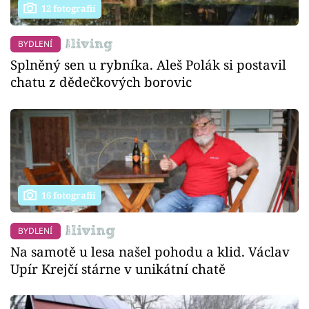
12 fotografií
BYDLENÍ
Splněný sen u rybníka. Aleš Polák si postavil
chatu z dědečkových borovic
16 fotografií
BYDLENÍ
Na samotě u lesa našel pohodu a klid. Václav
Upír Krejčí stárne v unikátní chatě