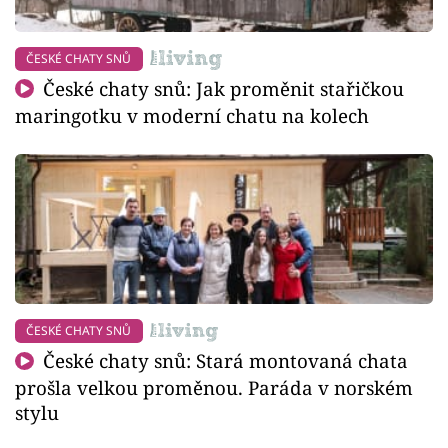
ČESKÉ CHATY SNŮ
České chaty snů: Jak proměnit stařičkou
maringotku v moderní chatu na kolech
ČESKÉ CHATY SNŮ
České chaty snů: Stará montovaná chata
prošla velkou proměnou. Paráda v norském
stylu