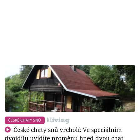
ČESKÉ CHATY SNŮ
České chaty snů vrcholí: Ve speciálním
dvojdílu uvidíte proměnu hned dvou chat