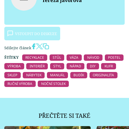
Tereza Javorová
VSTOUPIT DO DISKUZE
Sdílejte článek
ŠTÍTKY
RECYKLACE
STŮL
VÁZA
NÁVOD
POSTEL
VÝROBA
INTERIÉR
STYL
NÁPAD
DIY
KUFR
SKLEP
NÁBYTEK
MANUÁL
BUDÍK
ORIGINALITA
RUČNÍ VÝROBA
NOČNÍ STOLEK
PŘEČTĚTE SI TAKÉ