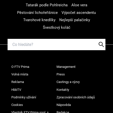
Tatarák podle Pohlreicha
Aloe vera
Pěstování lichořeřišnice
Výpočet ascendentu
Tvarohové knedlíky
Nejlepší palačinky
Švestkový koláč
O FTV Prima
Management
Volná místa
Press
Reklama
Castingy a výzvy
HbbTV
Kontakty
Podmínky užívání
Zpracování osobních údajů
Cookies
Nápověda
Vlastník FTV Prima spol. s
Redakce