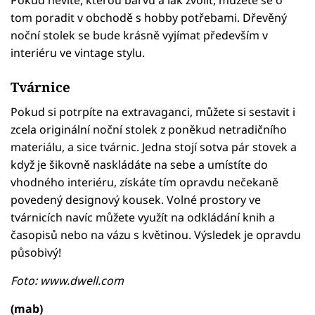
Pokud nevíte, kterou barvu a lak zvolit, můžete se o
tom poradit v obchodě s hobby potřebami. Dřevěný
noční stolek se bude krásně vyjímat především v
interiéru ve vintage stylu.
Tvárnice
Pokud si potrpíte na extravaganci, můžete si sestavit i
zcela originální noční stolek z poněkud netradičního
materiálu, a sice tvárnic. Jedna stojí sotva pár stovek a
když je šikovně naskládáte na sebe a umístíte do
vhodného interiéru, získáte tím opravdu nečekaně
povedený designový kousek. Volné prostory ve
tvárnicích navíc můžete využít na odkládání knih a
časopisů nebo na vázu s květinou. Výsledek je opravdu
působivý!
Foto: www.dwell.com
(mab)