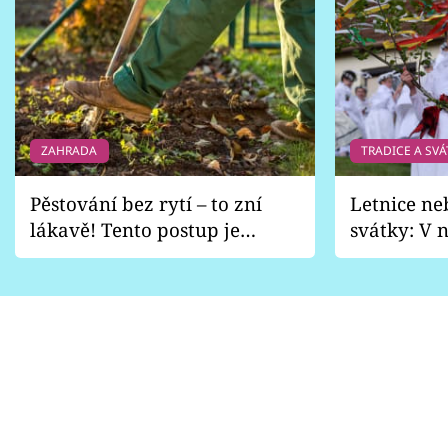
ZAHRADA
TRADICE A SVÁ
Pěstování bez rytí – to zní
Letnice ne
lákavě! Tento postup je
svátky: V n
vhodný jen pro některé
pondělí z
zahrady