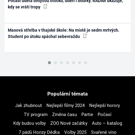
Počasí udělá dvojitou otočku, udeří i bouřky. RADAR ukazuje,
kdy se vrátí tropy
Masová střelba v thajské škole: Na místě je sedm mrtvých.
Student po útoku spáchal sebevraždu
Populární témata
Jak zhubnout
Nejlepší filmy 2024
Nejlepší horory
TV program
Změna času
Partie
Počasí
Kdy budou volby
ZOO Nové začátky
Auto – katalog
7 pádů Honzy Dědka
Volby 2025
Svařené víno