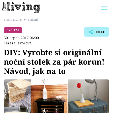
Prima Living
■
Bydlení
Trendy:
JAK UŠETŘIT
POKOJOVÉ KVĚTINY
BYDLENÍ
SDÍLET
BYDLENÍ SLAVNÝCH
ZAHRADA
30. srpna 2017 06:00
Tereza Javorová
DIY: Vyrobte si originální
noční stolek za pár korun!
Témata
Návod, jak na to
Bydlení
Zahrada
Design