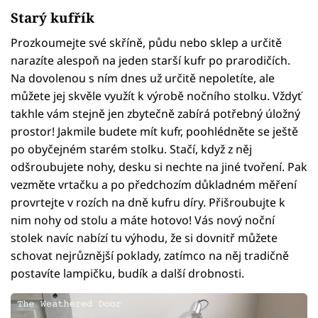
Starý kufřík
Prozkoumejte své skříně, půdu nebo sklep a určitě
narazíte alespoň na jeden starší kufr po prarodičích.
Na dovolenou s ním dnes už určitě nepoletíte, ale
můžete jej skvěle využít k výrobě nočního stolku. Vždyť
takhle vám stejně jen zbytečně zabírá potřebný úložný
prostor! Jakmile budete mít kufr, poohlédněte se ještě
po obyčejném starém stolku. Stačí, když z něj
odšroubujete nohy, desku si nechte na jiné tvoření. Pak
vezměte vrtačku a po předchozím důkladném měření
provrtejte v rozích na dně kufru díry. Přišroubujte k
nim nohy od stolu a máte hotovo! Vás nový noční
stolek navíc nabízí tu výhodu, že si dovnitř můžete
schovat nejrůznější poklady, zatímco na něj tradičně
postavíte lampičku, budík a další drobnosti.