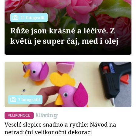
Sledujte prima+
11 fotografií
Přihlášení
Růže jsou krásné a léčivé. Z
květů je super čaj, med i olej
Sledujte nás
7 fotografií
VELIKONOCE
Veselé slepice snadno a rychle: Návod na
netradiční velikonoční dekoraci