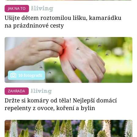
JAK NA TO
Ušijte dětem roztomilou lišku, kamarádku
na prázdninové cesty
10 fotografií
ZAHRADA
Držte si komáry od těla! Nejlepší domácí
repelenty z ovoce, koření a bylin