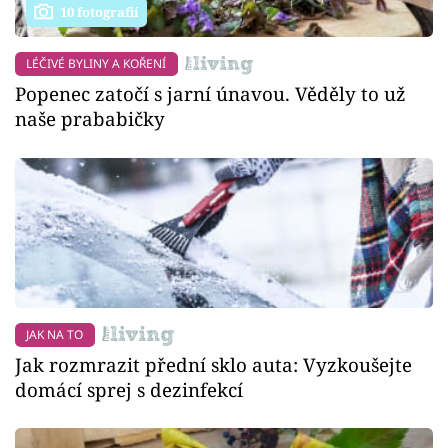
10 fotografií
LÉČIVÉ BYLINY A KOŘENÍ
Popenec zatočí s jarní únavou. Věděly to už
naše prababičky
JAK NA TO
Jak rozmrazit přední sklo auta: Vyzkoušejte
domácí sprej s dezinfekcí