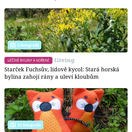
6 fotografií
LÉČIVÉ BYLINY A KOŘENÍ
Starček Fuchsův, lidově kycol: Stará horská
bylina zahojí rány a uleví kloubům
12 fotografií