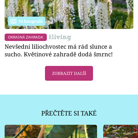
10 fotografií
OKRASNÁ ZAHRADA
Nevšední liliochvostec má rád slunce a
sucho. Květinové zahradě dodá šmrnc!
ZOBRAZIT DALŠÍ
PŘEČTĚTE SI TAKÉ