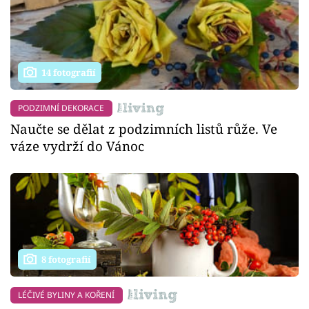
14 fotografií
PODZIMNÍ DEKORACE
Naučte se dělat z podzimních listů růže. Ve
váze vydrží do Vánoc
8 fotografií
LÉČIVÉ BYLINY A KOŘENÍ