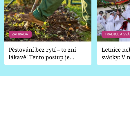
ZAHRADA
TRADICE A SVÁ
Pěstování bez rytí – to zní
Letnice ne
lákavě! Tento postup je
svátky: V n
vhodný jen pro některé
pondělí z
zahrady