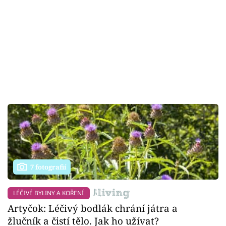
7 fotografií
LÉČIVÉ BYLINY A KOŘENÍ
Artyčok: Léčivý bodlák chrání játra a
žlučník a čistí tělo. Jak ho užívat?