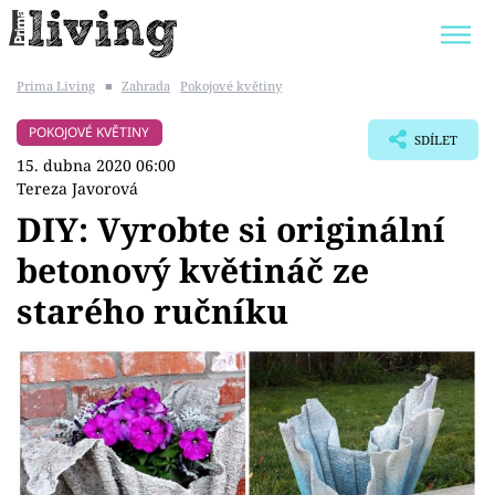
Prima Living
■
Zahrada
Pokojové květiny
Trendy:
JAK UŠETŘIT
POKOJOVÉ KVĚTINY
POKOJOVÉ KVĚTINY
SDÍLET
BYDLENÍ SLAVNÝCH
ZAHRADA
15. dubna 2020 06:00
Tereza Javorová
DIY: Vyrobte si originální
betonový květináč ze
Témata
starého ručníku
Bydlení
Zahrada
Design