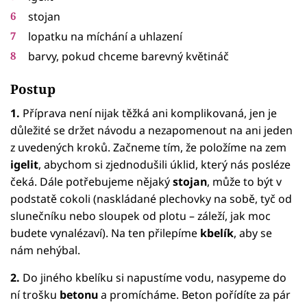
stojan
lopatku na míchání a uhlazení
barvy, pokud chceme barevný květináč
Postup
1.
Příprava není nijak těžká ani komplikovaná, jen je
důležité se držet návodu a nezapomenout na ani jeden
z uvedených kroků. Začneme tím, že položíme na zem
igelit
, abychom si zjednodušili úklid, který nás posléze
čeká. Dále potřebujeme nějaký
stojan
, může to být v
podstatě cokoli (naskládané plechovky na sobě, tyč od
slunečníku nebo sloupek od plotu – záleží, jak moc
budete vynalézaví). Na ten přilepíme
kbelík
, aby se
nám nehýbal.
2.
Do jiného kbelíku si napustíme vodu, nasypeme do
ní trošku
betonu
a promícháme. Beton pořídíte za pár