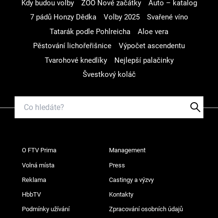
Kdy budou volby
ZOO Nové začátky
Auto – katalog
7 pádů Honzy Dědka
Volby 2025
Svařené víno
Tatarák podle Pohlreicha
Aloe vera
Pěstování lichořeřišnice
Výpočet ascendentu
Tvarohové knedlíky
Nejlepší palačinky
Švestkový koláč
O FTV Prima
Management
Volná místa
Press
Reklama
Castingy a výzvy
HbbTV
Kontakty
Podmínky užívání
Zpracování osobních údajů