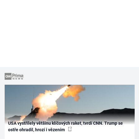
USA vystřílely většinu klíčových raket, tvrdí CNN. Trump se
ostře ohradil, hrozí i vězením