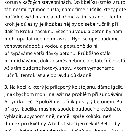
korun v každých stavebninách. Do kbelíku (směs v tuto
fázi nesmí být moc hustá) namočíme
ručník
, který poté
pořádně vyždímáme a odložíme zatím stranou. Tento
krok je důležitý, jelikož bez něj by do sebe ručník při
dalším kroku nasáknul všechnu vodu a beton by nám
mohl opadat nebo popraskat. Nyní se opět budeme
věnovat nádobě s vodou a postupně do ní
přisypáváme větší dávky betonu. Průběžně stále
promícháváme, dokud směs nebude dostatečně hustá.
Až s tím budeme hotový, znovu v tom vymácháme
ručník, tentokrát ale opravdu důkladně.
3.
Na kbelík, který je přilepený ke stojanu, dáme igelit,
jinak bychom mohli narazit na problém při sundávání.
A nyní konečně položíme ručník pokrytý betonem. Po
přikrytí kbelíku musíme spodek budoucího květináče
vyhladit, abychom z něj neměli spíše kolíbku než
domek pro květiny. A teď už stačí jen čekat! Beton by
měl za
jeden až dva dny
dostatečně ztvrdnout, až pak