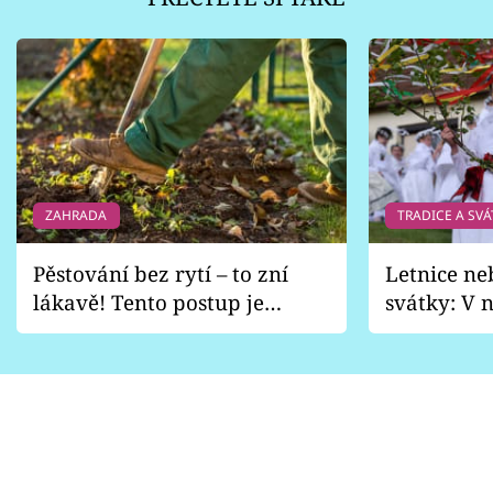
ZAHRADA
TRADICE A SVÁ
Pěstování bez rytí – to zní
Letnice ne
lákavě! Tento postup je
svátky: V n
vhodný jen pro některé
pondělí z
zahrady