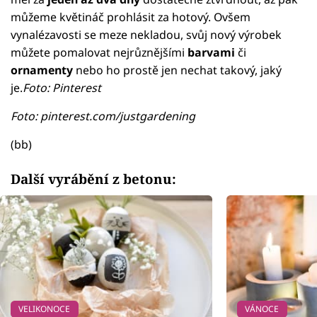
můžeme květináč prohlásit za hotový. Ovšem
vynalézavosti se meze nekladou, svůj nový výrobek
můžete pomalovat nejrůznějšími
barvami
či
ornamenty
nebo ho prostě jen nechat takový, jaký
je.
Foto: Pinterest
Foto: pinterest.com/justgardening
(bb)
Další vyrábění z betonu:
VELIKONOCE
VÁNOCE