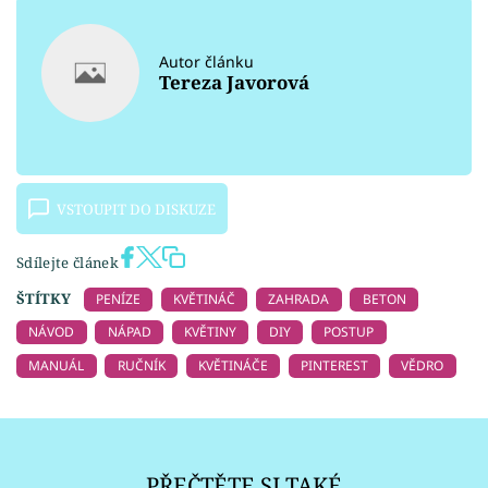
Autor článku
Tereza Javorová
VSTOUPIT DO DISKUZE
Sdílejte článek
ŠTÍTKY
PENÍZE
KVĚTINÁČ
ZAHRADA
BETON
NÁVOD
NÁPAD
KVĚTINY
DIY
POSTUP
MANUÁL
RUČNÍK
KVĚTINÁČE
PINTEREST
VĚDRO
PŘEČTĚTE SI TAKÉ