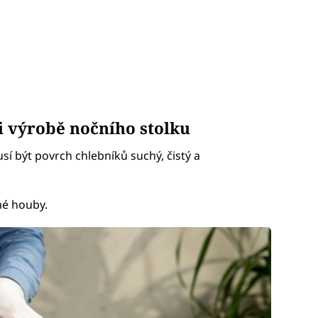
i výrobě nočního stolku
usí být povrch chlebníků suchý, čistý a
né houby.