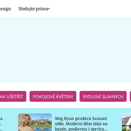
esign
Sledujte prima+
Design
TRENDY
JAK NA TO
PROMĚNY
NAŠE TIPY
JAK UŠETŘIT
POKOJOVÉ KVĚTINY
BYDLENÍ SLAVNÝCH
la
Meg Ryan prodává luxusní
.
sídlo. Moderní dům láká na
o
bazén, posilovnu i sprchu