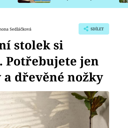
pro psy
mona Sedláčková
SDÍLET
í stolek si
. Potřebujete jen
 a dřevěné nožky