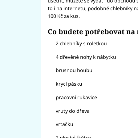
ušetřit, můžete se vydat i do obchodů
to i na internetu, podobné chlebníky n
100 Kč za kus.
Co budete potřebovat na 
2 chlebníky s roletkou
4 dřevěné nohy k nábytku
brusnou houbu
krycí pásku
pracovní rukavice
vruty do dřeva
vrtačku
2 ploché štětce