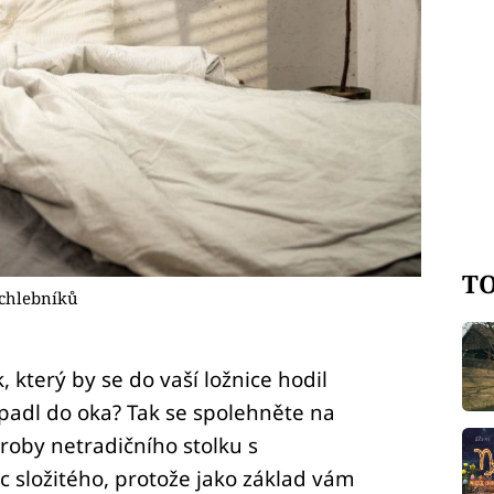
TO
 chlebníků
, který by se do vaší ložnice hodil
padl do oka? Tak se spolehněte na
ýroby netradičního stolku s
ic složitého, protože jako základ vám