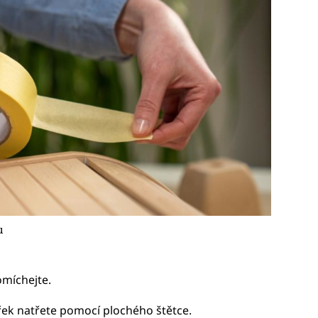
u
omíchejte.
řek natřete pomocí plochého štětce.