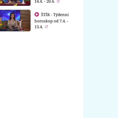
14.4. - 20.4.
ŠTÍR - Týdenní
horoskop od 7.4. -
13.4.