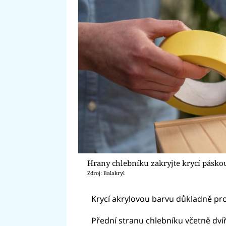
Hrany chlebníku zakryjte krycí pásko
Zdroj: Balakryl
Krycí akrylovou barvu důkladně pr
Přední stranu chlebníku včetně dví