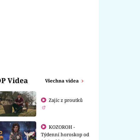
P Videa
Všechna videa
Zajíc z proutků
KOZOROH -
Týdenní horoskop od