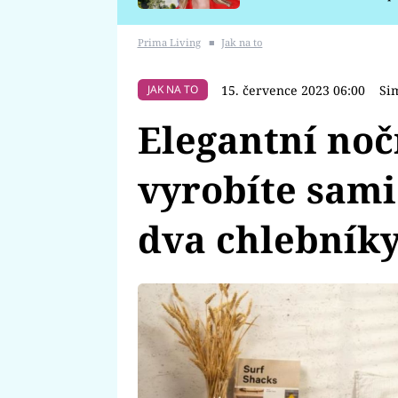
požáru
Prima Living
■
Jak na to
15. července 2023 06:00
Si
JAK NA TO
Elegantní nočn
vyrobíte sami
dva chlebníky