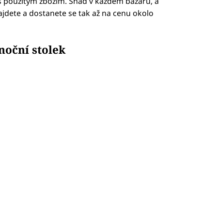
 s použitým zbožím. Snad v každém bazaru, a
ajdete a dostanete se tak až na cenu okolo
noční stolek