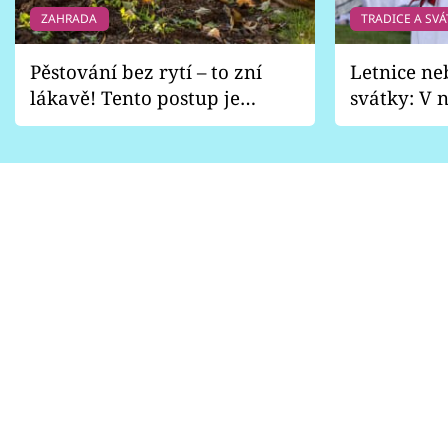
ZAHRADA
TRADICE A SVÁ
Pěstování bez rytí – to zní
Letnice ne
lákavě! Tento postup je
svátky: V n
vhodný jen pro některé
pondělí z
zahrady