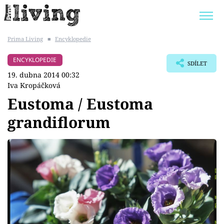
Prima Living
■
Encyklopedie
Trendy:
JAK UŠETŘIT
POKOJOVÉ KVĚTINY
ENCYKLOPEDIE
SDÍLET
BYDLENÍ SLAVNÝCH
ZAHRADA
19. dubna 2014 00:32
Iva Kropáčková
Eustoma / Eustoma
grandiflorum
Témata
Bydlení
Zahrada
Design