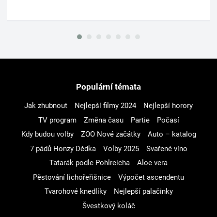
Populární témata
Jak zhubnout
Nejlepší filmy 2024
Nejlepší horory
TV program
Změna času
Partie
Počasí
Kdy budou volby
ZOO Nové začátky
Auto – katalog
7 pádů Honzy Dědka
Volby 2025
Svařené víno
Tatarák podle Pohlreicha
Aloe vera
Pěstování lichořeřišnice
Výpočet ascendentu
Tvarohové knedlíky
Nejlepší palačinky
Švestkový koláč