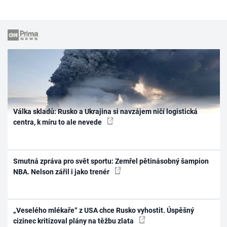
Válka skladů: Rusko a Ukrajina si navzájem ničí logistická
centra, k míru to ale nevede
Smutná zpráva pro svět sportu: Zemřel pětinásobný šampion
NBA. Nelson zářil i jako trenér
„Veselého mlékaře“ z USA chce Rusko vyhostit. Úspěšný
cizinec kritizoval plány na těžbu zlata