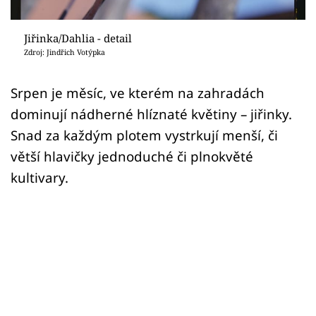
Sledujte prima+
Jiřinka/Dahlia - detail
Přihlášení
Zdroj: Jindřich Votýpka
Srpen je měsíc, ve kterém na zahradách
Sledujte nás
dominují nádherné hlíznaté květiny – jiřinky.
Snad za každým plotem vystrkují menší, či
větší hlavičky jednoduché či plnokvěté
kultivary.