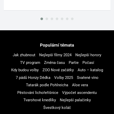
Populární témata
Jak zhubnout
Nejlepší filmy 2024
Nejlepší horory
TV program
Změna času
Partie
Počasí
Kdy budou volby
ZOO Nové začátky
Auto – katalog
7 pádů Honzy Dědka
Volby 2025
Svařené víno
Tatarák podle Pohlreicha
Aloe vera
Pěstování lichořeřišnice
Výpočet ascendentu
Tvarohové knedlíky
Nejlepší palačinky
Švestkový koláč