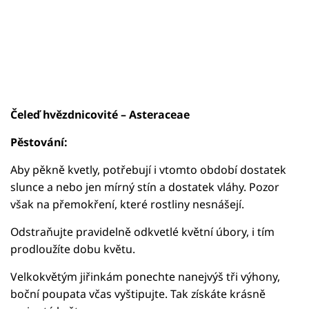
Čeleď hvězdnicovité – Asteraceae
Pěstování:
Aby pěkně kvetly, potřebují i vtomto období dostatek
slunce a nebo jen mírný stín a dostatek vláhy. Pozor
však na přemokření, které rostliny nesnášejí.
Odstraňujte pravidelně odkvetlé květní úbory, i tím
prodloužíte dobu květu.
Velkokvětým jiřinkám ponechte nanejvýš tři výhony,
boční poupata včas vyštipujte. Tak získáte krásně