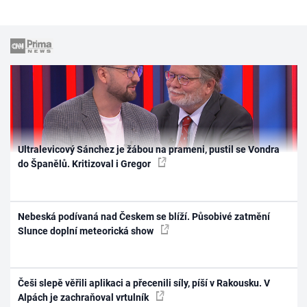
Ultralevicový Sánchez je žábou na prameni, pustil se Vondra
do Španělů. Kritizoval i Gregor
Nebeská podívaná nad Českem se blíží. Působivé zatmění
Slunce doplní meteorická show
Češi slepě věřili aplikaci a přecenili síly, píší v Rakousku. V
Alpách je zachraňoval vrtulník