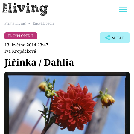
Prima Living
■
Encyklopedie
Trendy:
JAK UŠETŘIT
POKOJOVÉ KVĚTINY
ENCYKLOPEDIE
SDÍLET
BYDLENÍ SLAVNÝCH
ZAHRADA
13. května 2014 23:47
Iva Kropáčková
Jiřinka / Dahlia
Témata
Bydlení
Zahrada
Design