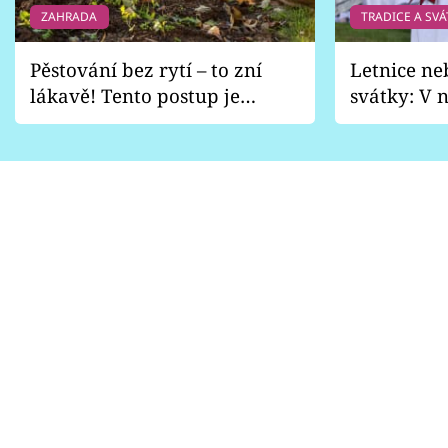
ZAHRADA
TRADICE A SVÁ
Pěstování bez rytí – to zní
Letnice ne
lákavě! Tento postup je
svátky: V n
vhodný jen pro některé
pondělí z
zahrady