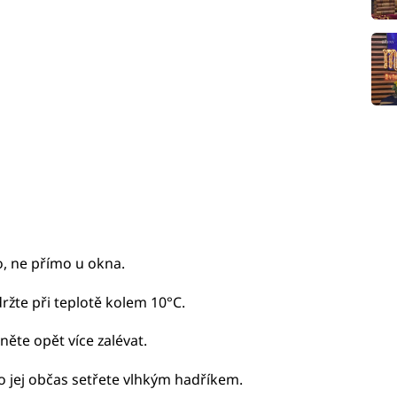
o, ne přímo u okna.
ržte při teplotě kolem 10°C.
něte opět více zalévat.
o jej občas setřete vlhkým hadříkem.