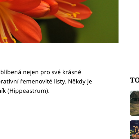
oblíbená nejen pro své krásné
TO
orativní řemenovité listy. Někdy je
k (Hippeastrum).