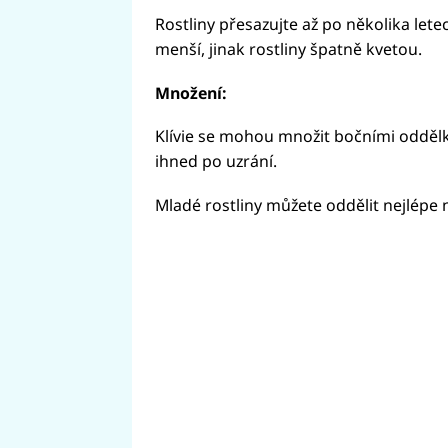
Rostliny přesazujte až po několika lete
menší, jinak rostliny špatně kvetou.
Množení:
Klívie se mohou množit bočními odděl
ihned po uzrání.
Mladé rostliny můžete oddělit nejlépe n