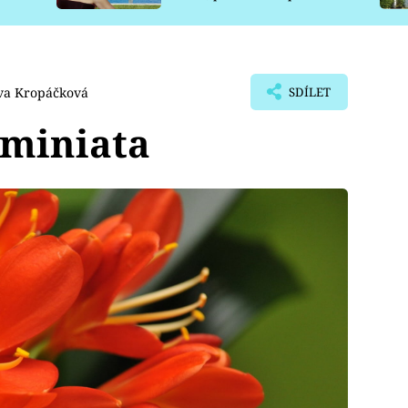
pro psy
va Kropáčková
SDÍLET
a miniata