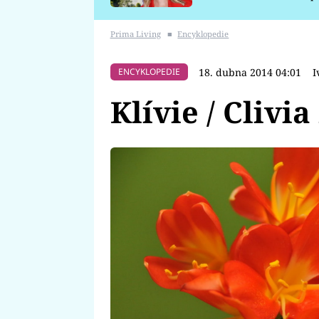
požáru
Prima Living
■
Encyklopedie
18. dubna 2014 04:01
I
ENCYKLOPEDIE
Klívie / Clivi