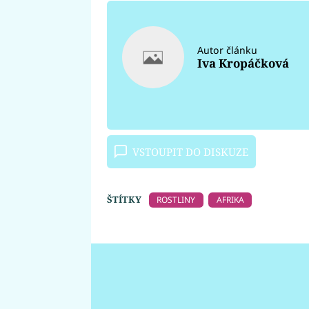
Autor článku
Iva Kropáčková
VSTOUPIT DO DISKUZE
ŠTÍTKY
ROSTLINY
AFRIKA