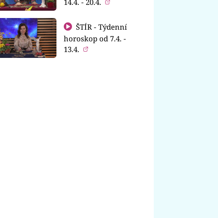
14.4. - 20.4.
ŠTÍR - Týdenní
horoskop od 7.4. -
13.4.