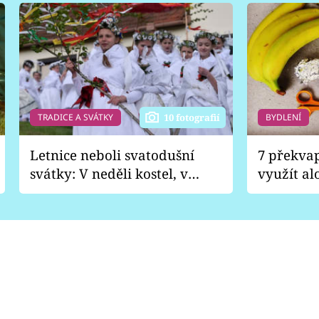
TRADICE A SVÁTKY
BYDLENÍ
10 fotografií
Letnice neboli svatodušní
7 překva
svátky: V neděli kostel, v
využít al
pondělí zábava
Nabrousí
nádobí