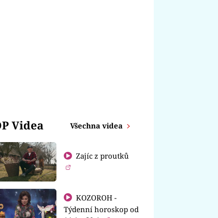
P Videa
Všechna videa
Zajíc z proutků
KOZOROH -
Týdenní horoskop od