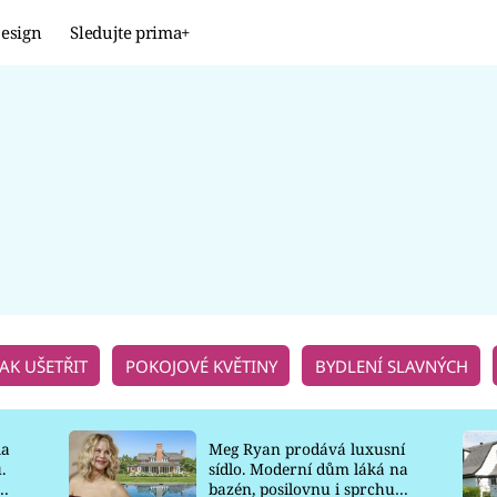
esign
Sledujte prima+
Design
TRENDY
JAK NA TO
PROMĚNY
NAŠE TIPY
JAK UŠETŘIT
POKOJOVÉ KVĚTINY
BYDLENÍ SLAVNÝCH
la
Meg Ryan prodává luxusní
.
sídlo. Moderní dům láká na
o
bazén, posilovnu i sprchu