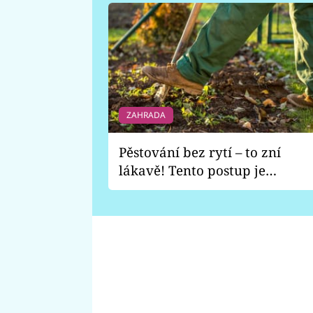
ZAHRADA
Pěstování bez rytí – to zní
lákavě! Tento postup je
vhodný jen pro některé
zahrady