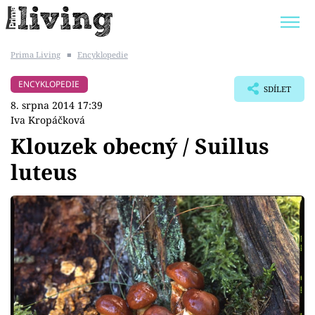
Prima Living
■
Encyklopedie
Trendy:
JAK UŠETŘIT
POKOJOVÉ KVĚTINY
ENCYKLOPEDIE
SDÍLET
BYDLENÍ SLAVNÝCH
ZAHRADA
8. srpna 2014 17:39
Iva Kropáčková
Klouzek obecný / Suillus
luteus
Témata
Bydlení
Zahrada
Design