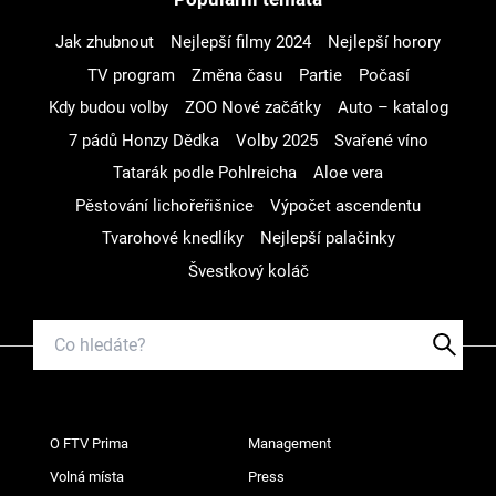
Jak zhubnout
Nejlepší filmy 2024
Nejlepší horory
TV program
Změna času
Partie
Počasí
Kdy budou volby
ZOO Nové začátky
Auto – katalog
7 pádů Honzy Dědka
Volby 2025
Svařené víno
Tatarák podle Pohlreicha
Aloe vera
Pěstování lichořeřišnice
Výpočet ascendentu
Tvarohové knedlíky
Nejlepší palačinky
Švestkový koláč
O FTV Prima
Management
Volná místa
Press