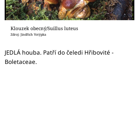
Sledujte prima+
Přihlášení
Klouzek obecný/Suillus luteus
Zdroj: Jindřich Votýpka
Sledujte nás
JEDLÁ houba. Patří do čeledi Hřibovité -
Boletaceae.