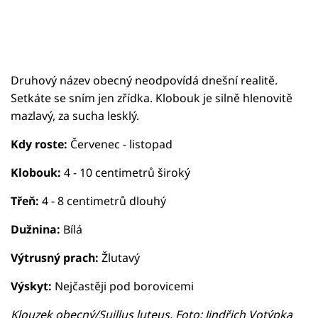
Druhový název obecný neodpovídá dnešní realitě.
Setkáte se sním jen zřídka. Klobouk je silně hlenovitě
mazlavý, za sucha lesklý.
Kdy roste:
Červenec - listopad
Klobouk:
4 - 10 centimetrů široký
Třeň:
4 - 8 centimetrů dlouhý
Dužnina:
Bílá
Výtrusný prach:
Žlutavý
Výskyt:
Nejčastěji pod borovicemi
Klouzek obecný/Suillus luteus, Foto: Jindřich Votýpka