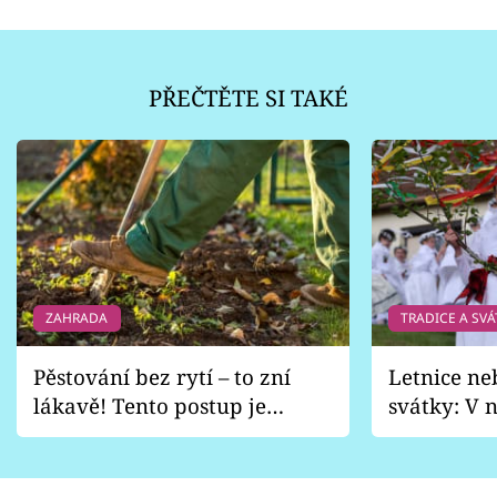
PŘEČTĚTE SI TAKÉ
ZAHRADA
TRADICE A SVÁ
Pěstování bez rytí – to zní
Letnice ne
lákavě! Tento postup je
svátky: V n
vhodný jen pro některé
pondělí z
zahrady