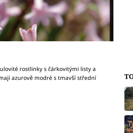
lovité rostlinky s čárkovitými listy a
TO
 mají azurově modré s tmavší střední