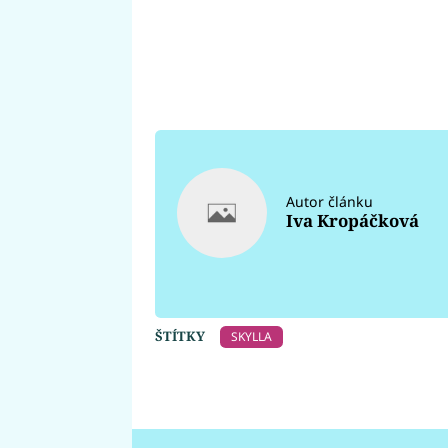
Autor článku
Iva Kropáčková
ŠTÍTKY
SKYLLA