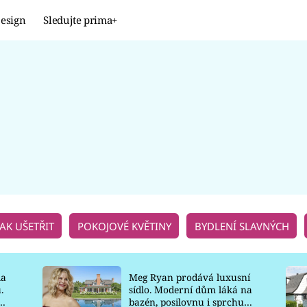
esign
Sledujte prima+
Design
TRENDY
JAK NA TO
PROMĚNY
NAŠE TIPY
JAK UŠETŘIT
POKOJOVÉ KVĚTINY
BYDLENÍ SLAVNÝCH
la
Meg Ryan prodává luxusní
.
sídlo. Moderní dům láká na
o
bazén, posilovnu i sprchu