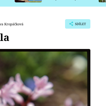
pro psy
Iva Kropáčková
SDÍLET
la