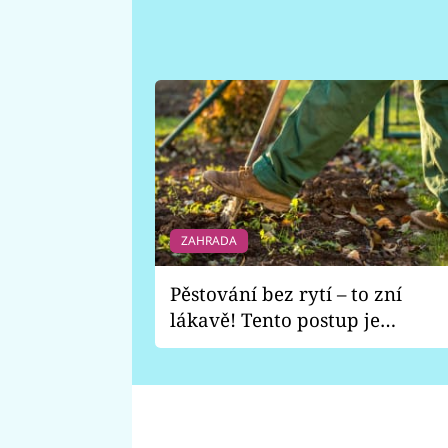
ZAHRADA
Pěstování bez rytí – to zní
lákavě! Tento postup je
vhodný jen pro některé
zahrady