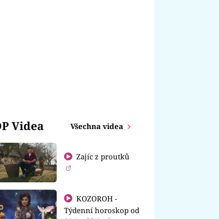
P Videa
Všechna videa
Zajíc z proutků
KOZOROH -
Týdenní horoskop od