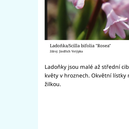
Ladoňka/Scilla bifolia "Rosea"
Zdroj: Jindřich Votýpka
Ladoňky jsou malé až střední cibu
květy v hroznech. Okvětní lístky
žilkou.