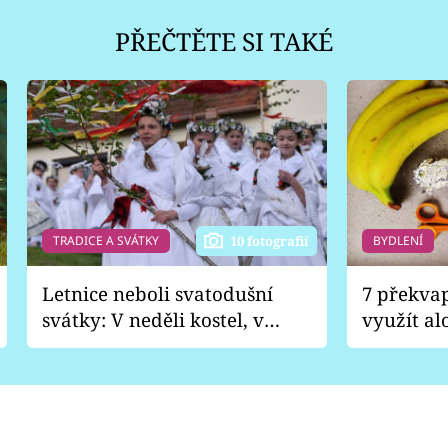
PŘEČTĚTE SI TAKÉ
TRADICE A SVÁTKY
BYDLENÍ
10 fotografií
Letnice neboli svatodušní
7 překva
svátky: V neděli kostel, v
využít al
pondělí zábava
Nabrousí
nádobí