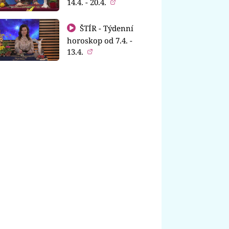
14.4. - 20.4.
ŠTÍR - Týdenní
horoskop od 7.4. -
13.4.