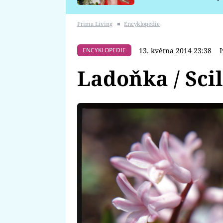
požáru
Prima Living
■
Encyklopedie
13. května 2014 23:38
ENCYKLOPEDIE
Ladoňka / Scil