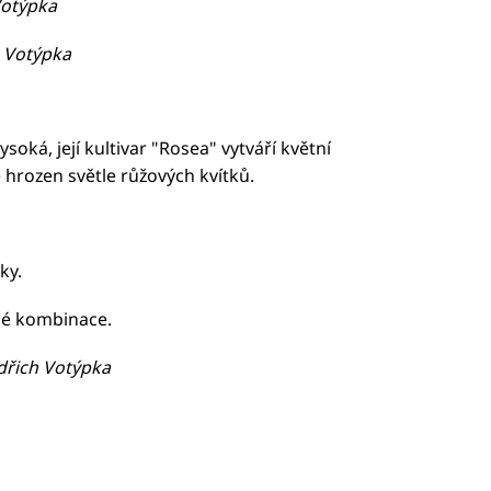
 Votýpka
h Votýpka
ysoká, její kultivar "Rosea" vytváří květní
e hrozen světle růžových kvítků.
ky.
né kombinace.
ndřich Votýpka