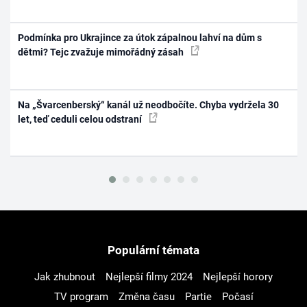
Podmínka pro Ukrajince za útok zápalnou lahví na dům s
dětmi? Tejc zvažuje mimořádný zásah
Na „Švarcenberský“ kanál už neodbočíte. Chyba vydržela 30
let, teď ceduli celou odstraní
Populární témata
Jak zhubnout
Nejlepší filmy 2024
Nejlepší horory
TV program
Změna času
Partie
Počasí