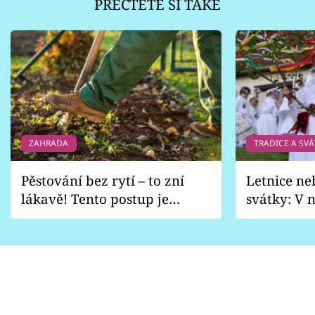
PŘEČTĚTE SI TAKÉ
ZAHRADA
TRADICE A SVÁ
Pěstování bez rytí – to zní
Letnice ne
lákavě! Tento postup je
svátky: V n
vhodný jen pro některé
pondělí z
zahrady