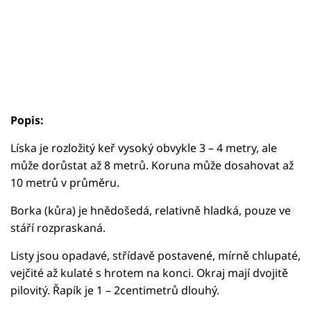
Popis:
Líska je rozložitý keř vysoký obvykle 3 – 4 metry, ale
může dorůstat až 8 metrů. Koruna může dosahovat až
10 metrů v průměru.
Borka (kůra) je hnědošedá, relativně hladká, pouze ve
stáří rozpraskaná.
Listy jsou opadavé, střídavě postavené, mírně chlupaté,
vejčité až kulaté s hrotem na konci. Okraj mají dvojitě
pilovitý. Řapík je 1 – 2centimetrů dlouhý.