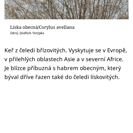
Sledujte prima+
Přihlášení
Líska obecná/Corylus avellana
Zdroj: Jindřich Votýpka
Sledujte nás
Keř z čeledi břízovitých. Vyskytuje se v Evropě,
v přilehlých oblastech Asie a v severní Africe.
Je blízce příbuzná s habrem obecným, který
býval dříve řazen také do čeledi lískovitých.