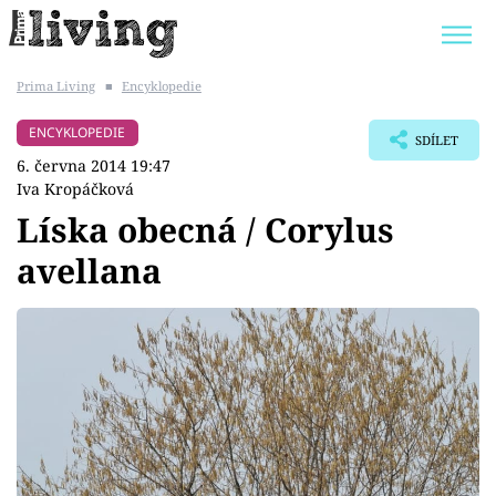
Prima Living
■
Encyklopedie
Trendy:
JAK UŠETŘIT
POKOJOVÉ KVĚTINY
ENCYKLOPEDIE
SDÍLET
BYDLENÍ SLAVNÝCH
ZAHRADA
6. června 2014 19:47
Iva Kropáčková
Líska obecná / Corylus
avellana
Témata
Bydlení
Zahrada
Design