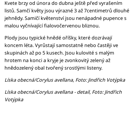
Kvete brzy od února do dubna ještě před vyrašením
listů. Samčí květy jsou výrazné 3 až 7centimetrů dlouhé
jehnědy. Samičí květenství jsou nenápadné pupence s
malou vyčnívající fialovočervenou bliznou.
Plody jsou typické hnědé oříšky, které dozrávají
koncem léta. Vyrůstají samostatně nebo častěji ve
skupinách až po 5 kusech. Jsou kulovité s malým
hrotem na konci a kryje je zvonkovitý zelený až
hnědozelený obal tvořený srostlými listeny.
Líska obecná/Corylus avellana, Foto: Jindřich Votýpka
Líska obecná/Corylus avellana - detail, Foto: Jindřich
Votýpka