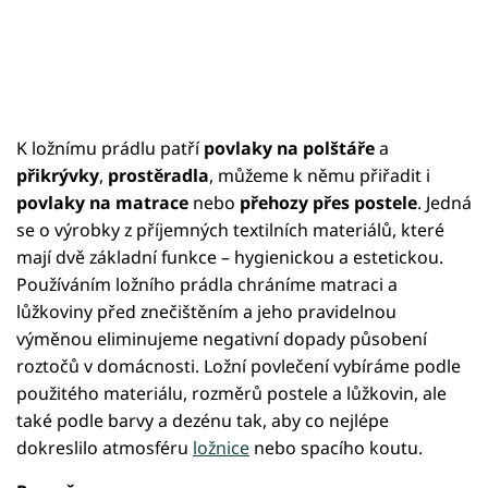
K ložnímu prádlu patří
povlaky na polštáře
a
přikrývky
,
prostěradla
, můžeme k němu přiřadit i
povlaky na matrace
nebo
přehozy přes postele
. Jedná
se o výrobky z příjemných textilních materiálů, které
mají dvě základní funkce – hygienickou a estetickou.
Používáním ložního prádla chráníme matraci a
lůžkoviny před znečištěním a jeho pravidelnou
výměnou eliminujeme negativní dopady působení
roztočů v domácnosti. Ložní povlečení vybíráme podle
použitého materiálu, rozměrů postele a lůžkovin, ale
také podle barvy a dezénu tak, aby co nejlépe
dokreslilo atmosféru
ložnice
nebo spacího koutu.