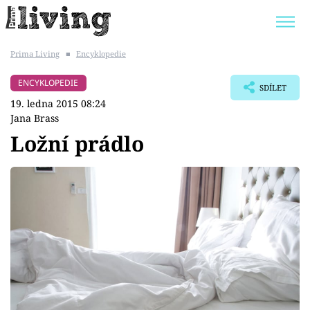
Prima Living
■
Encyklopedie
Trendy:
JAK UŠETŘIT
POKOJOVÉ KVĚTINY
ENCYKLOPEDIE
SDÍLET
BYDLENÍ SLAVNÝCH
ZAHRADA
19. ledna 2015 08:24
Jana Brass
Ložní prádlo
Témata
Bydlení
Zahrada
Design