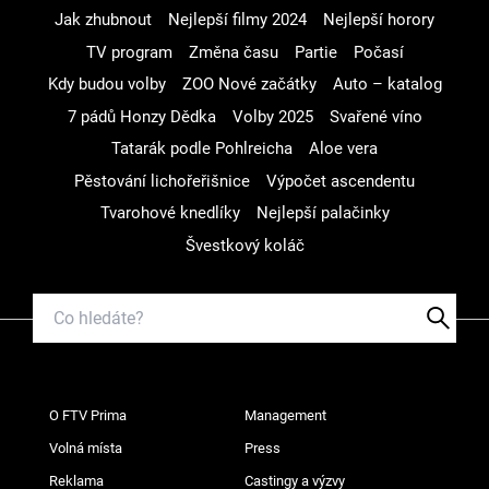
Jak zhubnout
Nejlepší filmy 2024
Nejlepší horory
TV program
Změna času
Partie
Počasí
Kdy budou volby
ZOO Nové začátky
Auto – katalog
7 pádů Honzy Dědka
Volby 2025
Svařené víno
Tatarák podle Pohlreicha
Aloe vera
Pěstování lichořeřišnice
Výpočet ascendentu
Tvarohové knedlíky
Nejlepší palačinky
Švestkový koláč
O FTV Prima
Management
Volná místa
Press
Reklama
Castingy a výzvy