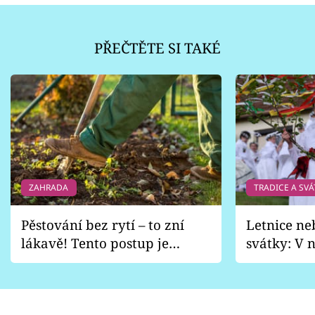
PŘEČTĚTE SI TAKÉ
ZAHRADA
TRADICE A SVÁ
Pěstování bez rytí – to zní
Letnice ne
lákavě! Tento postup je
svátky: V n
vhodný jen pro některé
pondělí z
zahrady