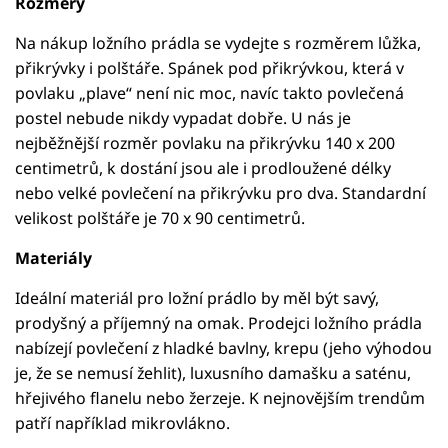
Rozměry
Na nákup ložního prádla se vydejte s rozměrem lůžka,
přikrývky i polštáře. Spánek pod přikrývkou, která v
povlaku „plave“ není nic moc, navíc takto povlečená
postel nebude nikdy vypadat dobře. U nás je
nejběžnější rozměr povlaku na přikrývku 140 x 200
centimetrů, k dostání jsou ale i prodloužené délky
nebo velké povlečení na přikrývku pro dva. Standardní
velikost polštáře je 70 x 90 centimetrů.
Materiály
Ideální materiál pro ložní prádlo by měl být savý,
prodyšný a příjemný na omak. Prodejci ložního prádla
nabízejí povlečení z hladké bavlny, krepu (jeho výhodou
je, že se nemusí žehlit), luxusního damašku a saténu,
hřejivého flanelu nebo žerzeje. K nejnovějším trendům
patří například mikrovlákno.