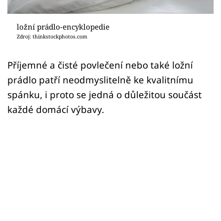
Sledujte prima+
ložní prádlo-encyklopedie
Přihlášení
Zdroj: thinkstockphotos.com
Příjemné a čisté povlečení nebo také ložní
Sledujte nás
prádlo patří neodmyslitelně ke kvalitnímu
spánku, i proto se jedná o důležitou součást
každé domácí výbavy.