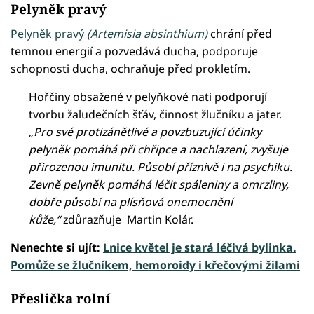
Pelyněk pravý
Pelyněk pravý
(Artemisia absinthium)
chrání před
temnou energií a pozvedává ducha, podporuje
schopnosti ducha, ochraňuje před prokletím.
Hořčiny obsažené v pelyňkové nati podporují
tvorbu žaludečních šťáv, činnost žlučníku a jater.
„Pro své protizánětlivé a povzbuzující účinky
pelyněk pomáhá při chřipce a nachlazení, zvyšuje
přirozenou imunitu. Působí příznivě i na psychiku.
Zevně pelyněk pomáhá léčit spáleniny a omrzliny,
dobře působí na plísňová onemocnění
kůže,“
zdůrazňuje Martin Kolár.
Nenechte si ujít:
Lnice květel je stará léčivá bylinka.
Pomůže se žlučníkem, hemoroidy i křečovými žilami
Přeslička rolní