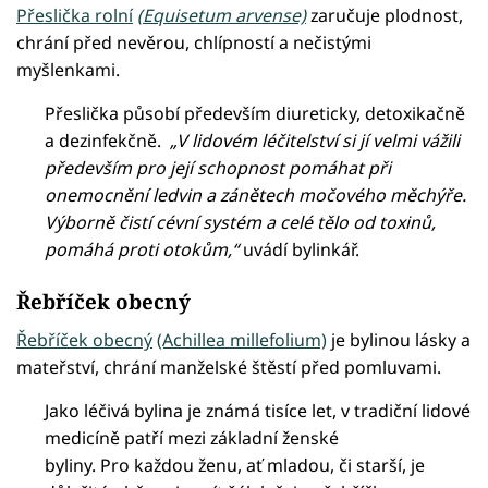
Přeslička rolní
(Equisetum arvense)
zaručuje plodnost,
chrání před nevěrou, chlípností a nečistými
myšlenkami.
Přeslička působí především diureticky, detoxikačně
a dezinfekčně.
„V lidovém léčitelství si jí velmi vážili
především pro její schopnost pomáhat při
onemocnění ledvin a zánětech močového měchýře.
Výborně čistí cévní systém a celé tělo od toxinů,
pomáhá proti otokům,“
uvádí bylinkář.
Řebříček obecný
Řebříček obecný
(Achillea millefolium)
je bylinou lásky a
mateřství, chrání manželské štěstí před pomluvami.
Jako léčivá bylina je známá tisíce let, v tradiční lidové
medicíně patří mezi základní ženské
byliny. Pro každou ženu, ať mladou, či starší, je