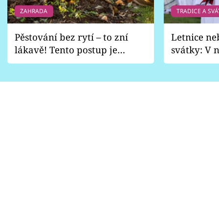
ZAHRADA
TRADICE A SVÁ
Pěstování bez rytí – to zní
Letnice ne
lákavě! Tento postup je
svátky: V n
vhodný jen pro některé
pondělí z
zahrady