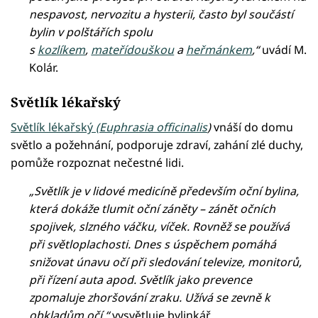
nespavost, nervozitu a hysterii, často byl součástí
bylin v polštářích spolu
s
kozlíkem
,
mateřídouškou
a
heřmánkem
,“
uvádí M.
Kolár.
Světlík lékařský
Světlík lékařský
(Euphrasia officinalis
)
vnáší do domu
světlo a požehnání, podporuje zdraví, zahání zlé duchy,
pomůže rozpoznat nečestné lidi.
„Světlík je v lidové medicíně především oční bylina,
která dokáže tlumit oční záněty – zánět očních
spojivek, slzného váčku, víček. Rovněž se používá
při světloplachosti. Dnes s úspěchem pomáhá
snižovat únavu očí při sledování televize, monitorů,
při řízení auta apod. Světlík jako prevence
zpomaluje zhoršování zraku. Užívá se zevně k
obkladům očí,“
vysvětluje bylinkář.