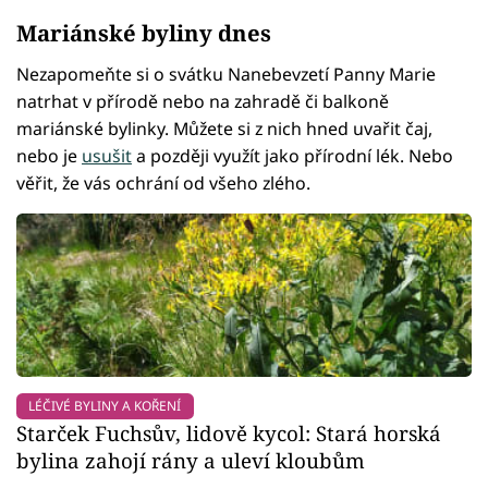
Mariánské byliny dnes
Nezapomeňte si o svátku Nanebevzetí Panny Marie
natrhat v přírodě nebo na zahradě či balkoně
mariánské bylinky. Můžete si z nich hned uvařit čaj,
nebo je
usušit
a později využít jako přírodní lék. Nebo
věřit, že vás ochrání od všeho zlého.
LÉČIVÉ BYLINY A KOŘENÍ
Starček Fuchsův, lidově kycol: Stará horská
bylina zahojí rány a uleví kloubům