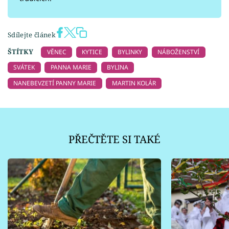
Sdílejte článek
ŠTÍTKY
VĚNEC
KYTICE
BYLINKY
NÁBOŽENSTVÍ
SVÁTEK
PANNA MARIE
BYLINA
NANEBEVZETÍ PANNY MARIE
MARTIN KOLÁR
PŘEČTĚTE SI TAKÉ