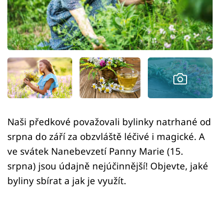
Sledujte prima+
Přihlášení
Sledujte nás
Naši předkové považovali bylinky natrhané od
srpna do září za obzvláště léčivé i magické. A
ve svátek Nanebevzetí Panny Marie (15.
srpna) jsou údajně nejúčinnější! Objevte, jaké
byliny sbírat a jak je využít.