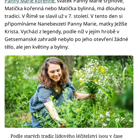
Panny Marie kořenné
, svátek Panny Marie srpnové,
Matička kořenná nebo Matička bylinná, má dlouhou
tradici. V Římě se slavil už v 7. století. V tento den si
připomínáme Nanebevzetí Panny Marie, matky Ježíše
Krista. Vychází z legendy, podle níž v jejím hrobě v
Getsemanské zahradě nebylo po jeho otevření žádné
tělo, ale jen květiny a byliny.
Podle starých tradic lidového léčitelství jsou v čase