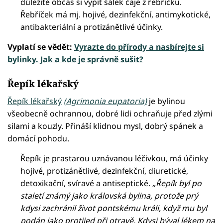
důležité občas si vypít šálek čaje z řebříčku.
Řebříček má mj. hojivé, dezinfekční, antimykotické,
antibakteriální a protizánětlivé účinky.
Vyplatí se vědět:
Vyrazte do přírody a nasbírejte si
bylinky. Jak a kde je správně sušit?
Řepík lékařský
Řepík lékařský
(Agrimonia eupatoria)
je bylinou
všeobecně ochrannou, dobré lidi ochraňuje před zlými
silami a kouzly. Přináší klidnou mysl, dobrý spánek a
domácí pohodu.
Řepík je prastarou uznávanou léčivkou, má účinky
hojivé, protizánětlivé, dezinfekční, diuretické,
detoxikační, svíravé a antiseptické.
„Řepík byl po
staletí známý jako královská bylina, protože prý
kdysi zachránil život pontskému králi, když mu byl
podán jako protijed při otravě. Kdysi býval lékem na