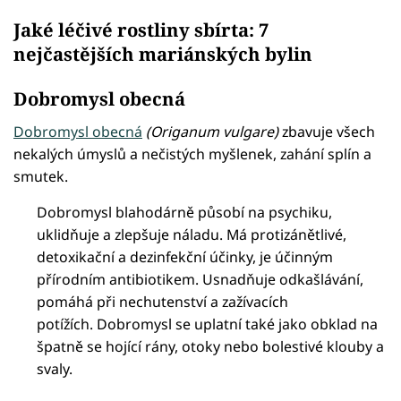
Jaké léčivé rostliny sbírta: 7
nejčastějších mariánských bylin
Dobromysl obecná
Dobromysl obecná
(Origanum vulgare)
zbavuje všech
nekalých úmyslů a nečistých myšlenek, zahání splín a
smutek.
Dobromysl blahodárně působí na psychiku,
uklidňuje a zlepšuje náladu. Má protizánětlivé,
detoxikační a dezinfekční účinky, je účinným
přírodním antibiotikem. Usnadňuje odkašlávání,
pomáhá při nechutenství a zažívacích
potížích. Dobromysl se uplatní také jako obklad na
špatně se hojící rány, otoky nebo bolestivé klouby a
svaly.