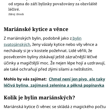
od srpna do září bylinky považovány za obzvláště
léčivé.
Zdroj: iStock
Mariánské kytice a věnce
Z mariánských bylin, podobně jako z
bylin
svatojánských
, ženy vázaly kytice nebo vily věnce a
nechávaly si je v kostele požehnat. Lidé věřili, že
posvěcením byliny získávají ještě zázračnější léčivé
účinky a magičtější moc. Že nejen lépe hojí a uzdravují,
ale také ochraňují před zlými silami a neštěstím.
Mohlo by vás zajímat:
Chmel není jen pivo, ale taky
léčivá bylina, zajímavá zelenina a pěkná popínavka
Kolik je bylin mariánských?
Mariánská kytice či věnec se skládá z magického počtu