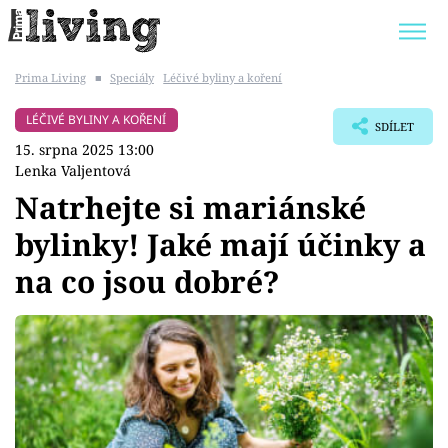
Prima Living
■
Speciály
Léčivé byliny a koření
Trendy:
JAK UŠETŘIT
POKOJOVÉ KVĚTINY
LÉČIVÉ BYLINY A KOŘENÍ
SDÍLET
BYDLENÍ SLAVNÝCH
ZAHRADA
15. srpna 2025 13:00
Lenka Valjentová
Natrhejte si mariánské
bylinky! Jaké mají účinky a
Témata
na co jsou dobré?
Bydlení
Zahrada
Design