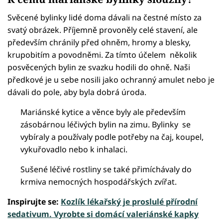
Svěcené bylinky lidé doma dávali na čestné místo za
svatý obrázek. Příjemně provoněly celé stavení, ale
především chránily před ohněm, hromy a blesky,
krupobitím a povodněmi. Za tímto účelem několik
posvěcených bylin ze svazku hodili do ohně. Naši
předkové je u sebe nosili jako ochranný amulet nebo je
dávali do pole, aby byla dobrá úroda.
Mariánské kytice a věnce byly ale především
zásobárnou léčivých bylin na zimu. Bylinky se
vybíraly a používaly podle potřeby na čaj, koupel,
vykuřovadlo nebo k inhalaci.
Sušené léčivé rostliny se také přimíchávaly do
krmiva nemocných hospodářských zvířat.
Inspirujte se:
Kozlík lékařský je proslulé přírodní
sedativum. Vyrobte si domácí valeriánské kapky