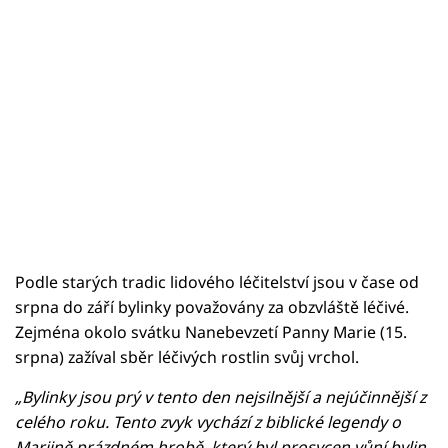
Podle starých tradic lidového léčitelství jsou v čase od
srpna do září bylinky považovány za obzvláště léčivé.
Zejména okolo svátku Nanebevzetí Panny Marie (15.
srpna) zažíval sběr léčivých rostlin svůj vrchol.
„Bylinky jsou prý v tento den nejsilnější a nejúčinnější z
celého roku. Tento zvyk vychází z biblické legendy o
Mariině prázdném hrobě, který byl prosycen vůní bylin