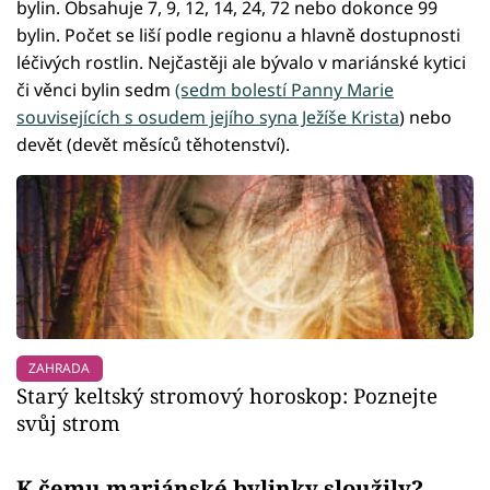
bylin. Obsahuje 7, 9, 12, 14, 24, 72 nebo dokonce 99
bylin. Počet se liší podle regionu a hlavně dostupnosti
léčivých rostlin. Nejčastěji ale bývalo v mariánské kytici
či věnci bylin sedm
(sedm bolestí Panny Marie
souvisejících s osudem jejího syna Ježíše Krista
) nebo
devět (devět měsíců těhotenství).
ZAHRADA
Starý keltský stromový horoskop: Poznejte
svůj strom
K čemu mariánské bylinky sloužily?