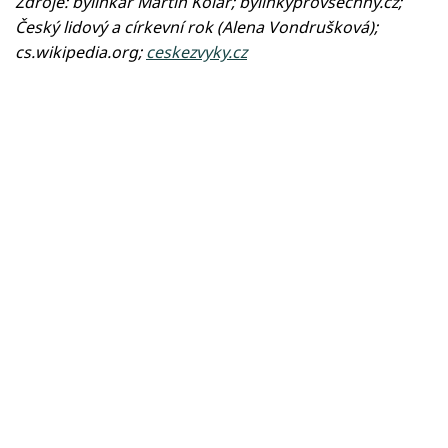
Zdroje: bylinkář Martin Kolár; bylinkyprovsechny.cz;
Český lidový a církevní rok (Alena Vondrušková);
cs.wikipedia.org;
ceskezvyky.cz