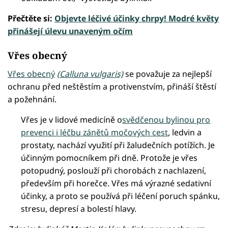
Přečtěte si:
Objevte léčivé účinky chrpy! Modré květy
přinášejí úlevu unaveným očím
Vřes obecný
Vřes obecný
(Calluna vulgaris)
se považuje za nejlepší
ochranu před neštěstím a protivenstvím, přináší štěstí
a požehnání.
Vřes je v lidové medicíně o
svědčenou bylinou pro
prevenci i léčbu zánětů močových cest
, ledvin a
prostaty, nachází využití při žaludečních potížích. Je
účinným pomocníkem při dně. Protože je vřes
potopudný, poslouží při chorobách z nachlazení,
především při horečce. Vřes má výrazné sedativní
účinky, a proto se používá při léčení poruch spánku,
stresu, depresí a bolestí hlavy.