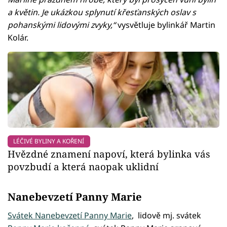
a květin. Je ukázkou splynutí křesťanských oslav s
pohanskými lidovými zvyky,“
vysvětluje bylinkář Martin
Kolár.
LÉČIVÉ BYLINY A KOŘENÍ
Hvězdné znamení napoví, která bylinka vás
povzbudí a která naopak uklidní
Nanebevzetí Panny Marie
Svátek Nanebevzetí Panny Marie
, lidově mj. svátek