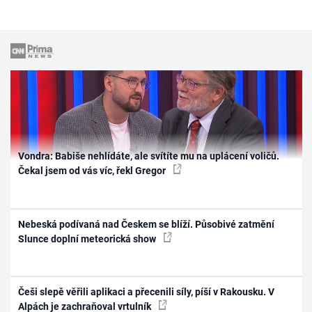
Vondra: Babiše nehlídáte, ale svítíte mu na uplácení voličů.
Čekal jsem od vás víc, řekl Gregor
Nebeská podívaná nad Českem se blíží. Působivé zatmění
Slunce doplní meteorická show
Češi slepě věřili aplikaci a přecenili síly, píší v Rakousku. V
Alpách je zachraňoval vrtulník