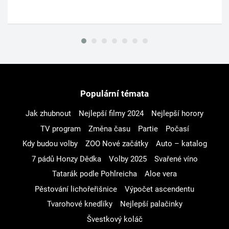
Populární témata
Jak zhubnout
Nejlepší filmy 2024
Nejlepší horory
TV program
Změna času
Partie
Počasí
Kdy budou volby
ZOO Nové začátky
Auto – katalog
7 pádů Honzy Dědka
Volby 2025
Svařené víno
Tatarák podle Pohlreicha
Aloe vera
Pěstování lichořeřišnice
Výpočet ascendentu
Tvarohové knedlíky
Nejlepší palačinky
Švestkový koláč