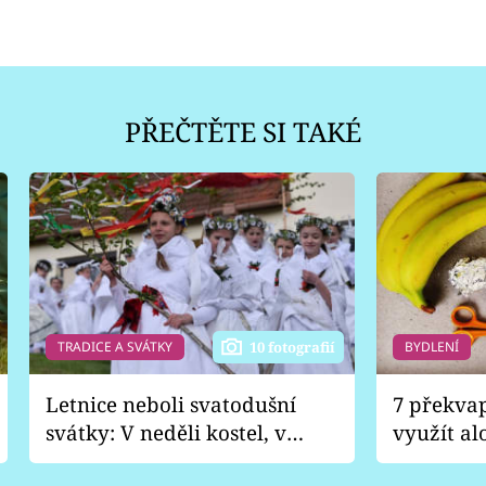
PŘEČTĚTE SI TAKÉ
TRADICE A SVÁTKY
BYDLENÍ
10 fotografií
Letnice neboli svatodušní
7 překva
svátky: V neděli kostel, v
využít al
pondělí zábava
Nabrousí