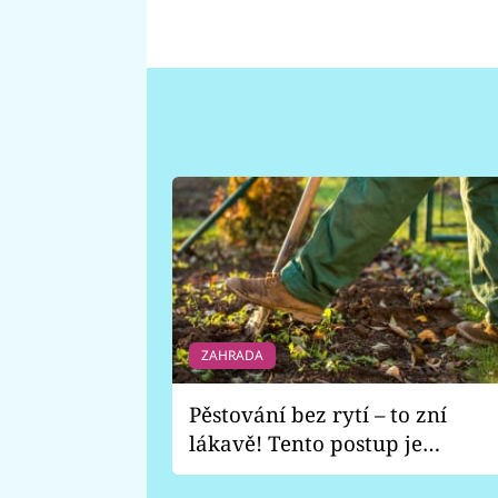
ZAHRADA
Pěstování bez rytí – to zní
lákavě! Tento postup je
vhodný jen pro některé