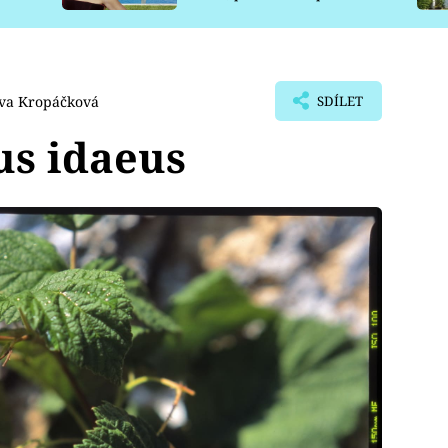
pro psy
Iva Kropáčková
SDÍLET
us idaeus