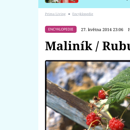
požáru
Prima Living
■
Encyklopedie
27. května 2014 23:06
ENCYKLOPEDIE
Maliník / Rub