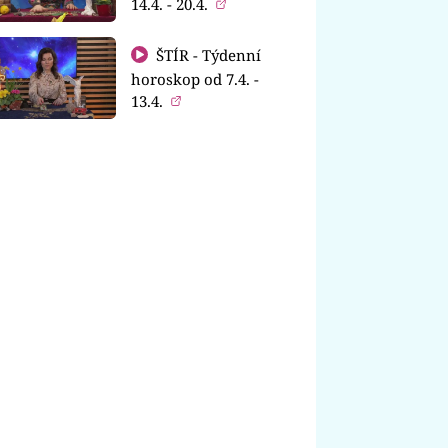
14.4. - 20.4.
ŠTÍR - Týdenní
horoskop od 7.4. -
13.4.