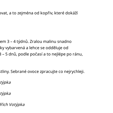
vat, a to zejména od kopřiv, které dokáží
em 3 – 4 týdnů. Zralou malinu snadno
cky vybarvená a lehce se odděluje od
3 – 5 dnů, podle počasí a to nejlépe po ránu,
tliny. Sebrané ovoce zpracujte co nejrychleji.
otýpka
otýpka
ndřich Votýpka