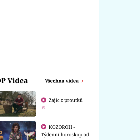
P Videa
Všechna videa
Zajíc z proutků
KOZOROH -
Týdenní horoskop od