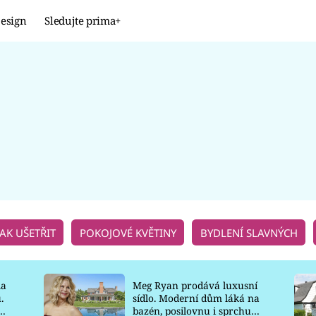
esign
Sledujte prima+
Design
TRENDY
JAK NA TO
PROMĚNY
NAŠE TIPY
JAK UŠETŘIT
POKOJOVÉ KVĚTINY
BYDLENÍ SLAVNÝCH
la
Meg Ryan prodává luxusní
.
sídlo. Moderní dům láká na
o
bazén, posilovnu i sprchu