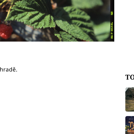
ahradě.
TO