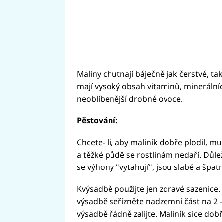
Maliny chutnají báječně jak čerstvé, t
mají vysoký obsah vitaminů, minerálních
neoblíbenější drobné ovoce.
Pěstování:
Chcete- li, aby maliník dobře plodil, 
a těžké půdě se rostlinám nedaří. Důleži
se výhony "vytahují", jsou slabé a špatn
Kvýsadbě použijte jen zdravé sazenice. 
výsadbě seřízněte nadzemní část na 2 –
výsadbě řádně zalijte. Maliník sice dob