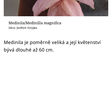
Sledujte prima+
Přihlášení
Medinila/Medinilla magnifica
Zdroj: Jindřich Votýpka
Sledujte nás
Medinila je poměrně veliká a její květenství
bývá dlouhé až 60 cm.