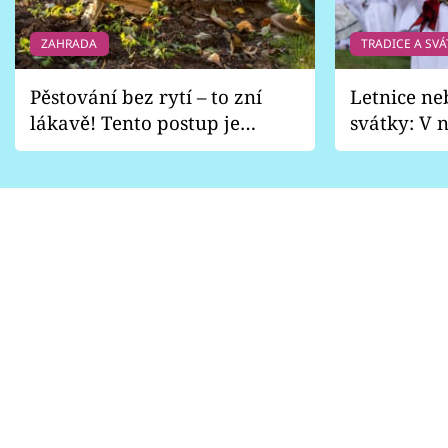
ZAHRADA
TRADICE A SVÁ
Pěstování bez rytí – to zní
Letnice ne
lákavě! Tento postup je
svátky: V n
vhodný jen pro některé
pondělí z
zahrady