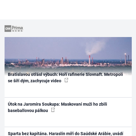
Bratislavou otřásl výbuch: Hoří rafinerie Slovnaft. Metropolí
se šíří dým, zachycuje video
Útok na Jaromíra Soukupa: Maskovaní muži ho zbili
baseballovou pálkou
Sparta bez kapitána. Haraslín míří do Saúdské Arábie, uvádí