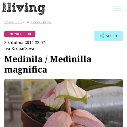
Prima Living
■
Encyklopedie
Trendy:
JAK UŠETŘIT
POKOJOVÉ KVĚTINY
ENCYKLOPEDIE
SDÍLET
BYDLENÍ SLAVNÝCH
ZAHRADA
20. dubna 2014 22:07
Iva Kropáčková
Medinila / Medinilla
magnifica
Témata
Bydlení
Zahrada
Design