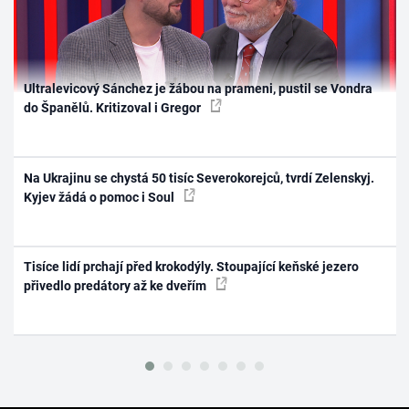
Ultralevicový Sánchez je žábou na prameni, pustil se Vondra
do Španělů. Kritizoval i Gregor
Na Ukrajinu se chystá 50 tisíc Severokorejců, tvrdí Zelenskyj.
Kyjev žádá o pomoc i Soul
Tisíce lidí prchají před krokodýly. Stoupající keňské jezero
přivedlo predátory až ke dveřím