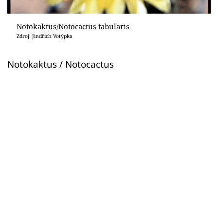
Sledujte prima+
Notokaktus/Notocactus tabularis
Přihlášení
Zdroj: Jindřich Votýpka
Notokaktus / Notocactus
Sledujte nás