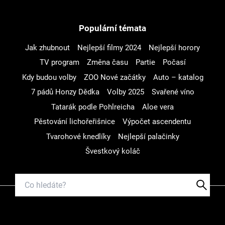
Populární témata
Jak zhubnout
Nejlepší filmy 2024
Nejlepší horory
TV program
Změna času
Partie
Počasí
Kdy budou volby
ZOO Nové začátky
Auto – katalog
7 pádů Honzy Dědka
Volby 2025
Svařené víno
Tatarák podle Pohlreicha
Aloe vera
Pěstování lichořeřišnice
Výpočet ascendentu
Tvarohové knedlíky
Nejlepší palačinky
Švestkový koláč