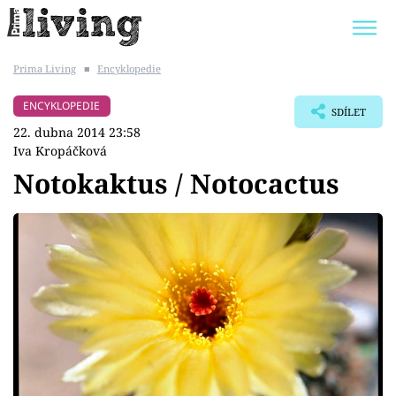
Prima Living
■
Encyklopedie
Trendy:
JAK UŠETŘIT
POKOJOVÉ KVĚTINY
ENCYKLOPEDIE
SDÍLET
BYDLENÍ SLAVNÝCH
ZAHRADA
22. dubna 2014 23:58
Iva Kropáčková
Notokaktus / Notocactus
Témata
Bydlení
Zahrada
Design