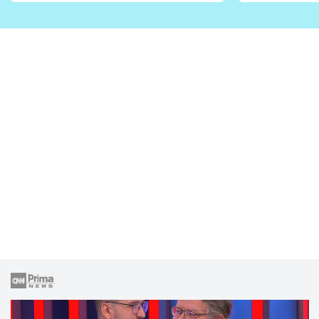
vhodný jen pro některé
pondělí z
zahrady