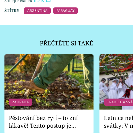
Sdílejte článek
ŠTÍTKY
ARGENTINA
PARAGUAY
PŘEČTĚTE SI TAKÉ
ZAHRADA
TRADICE A SVÁ
Pěstování bez rytí – to zní
Letnice ne
lákavě! Tento postup je
svátky: V n