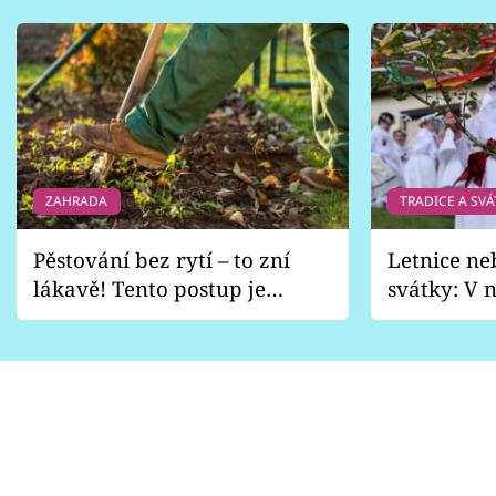
ZAHRADA
TRADICE A SVÁ
Pěstování bez rytí – to zní
Letnice ne
lákavě! Tento postup je
svátky: V n
vhodný jen pro některé
pondělí z
zahrady