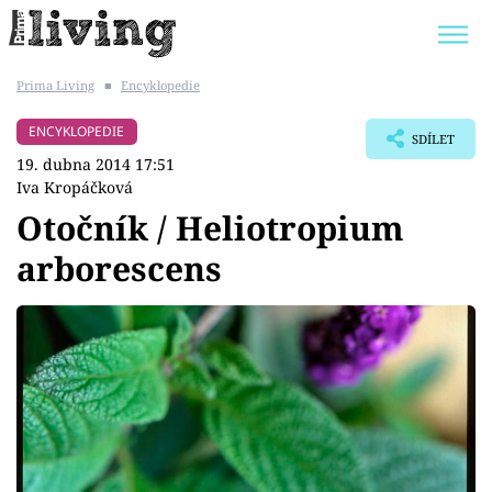
Prima Living
■
Encyklopedie
Trendy:
JAK UŠETŘIT
POKOJOVÉ KVĚTINY
ENCYKLOPEDIE
SDÍLET
BYDLENÍ SLAVNÝCH
ZAHRADA
19. dubna 2014 17:51
Iva Kropáčková
Otočník / Heliotropium
arborescens
Témata
Bydlení
Zahrada
Design