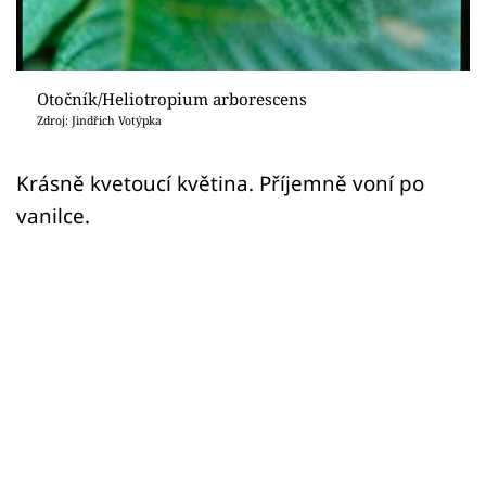
Sledujte prima+
Přihlášení
Otočník/Heliotropium arborescens
Zdroj: Jindřich Votýpka
Sledujte nás
Krásně kvetoucí květina. Příjemně voní po
vanilce.