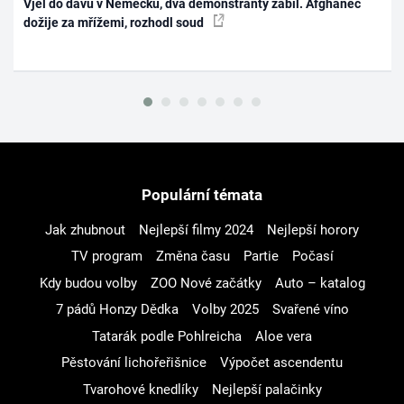
Vjel do davu v Německu, dva demonstranty zabil. Afghánec
dožije za mřížemi, rozhodl soud
Populární témata
Jak zhubnout
Nejlepší filmy 2024
Nejlepší horory
TV program
Změna času
Partie
Počasí
Kdy budou volby
ZOO Nové začátky
Auto – katalog
7 pádů Honzy Dědka
Volby 2025
Svařené víno
Tatarák podle Pohlreicha
Aloe vera
Pěstování lichořeřišnice
Výpočet ascendentu
Tvarohové knedlíky
Nejlepší palačinky