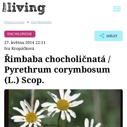
Prima Living
■
Encyklopedie
Trendy:
JAK UŠETŘIT
POKOJOVÉ KVĚTINY
ENCYKLOPEDIE
SDÍLET
BYDLENÍ SLAVNÝCH
ZAHRADA
27. května 2014 22:11
Iva Kropáčková
Řimbaba chocholičnatá /
Pyrethrum corymbosum
Témata
(L.) Scop.
Bydlení
Zahrada
Design