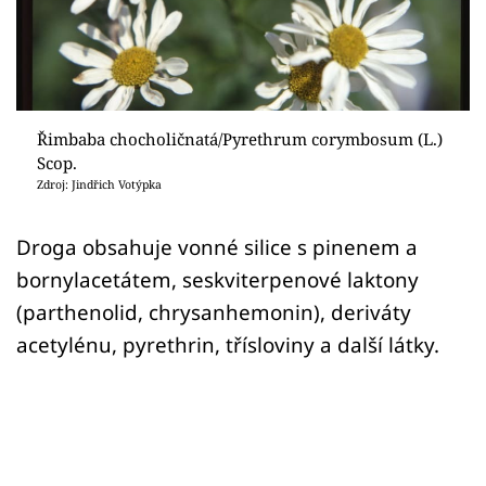
Sledujte prima+
Přihlášení
Řimbaba chocholičnatá/Pyrethrum corymbosum (L.)
Sledujte nás
Scop.
Zdroj: Jindřich Votýpka
Droga obsahuje vonné silice s pinenem a
bornylacetátem, seskviterpenové laktony
(parthenolid, chrysanhemonin), deriváty
acetylénu, pyrethrin, třísloviny a další látky.