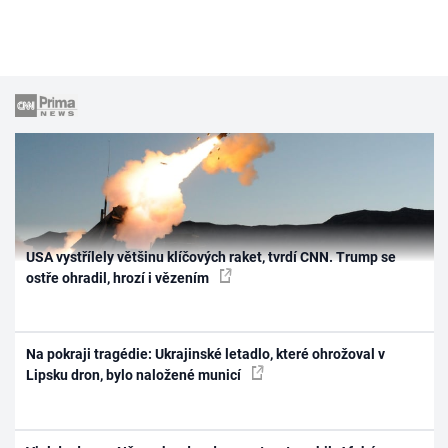
USA vystřílely většinu klíčových raket, tvrdí CNN. Trump se
ostře ohradil, hrozí i vězením
Na pokraji tragédie: Ukrajinské letadlo, které ohrožoval v
Lipsku dron, bylo naložené municí