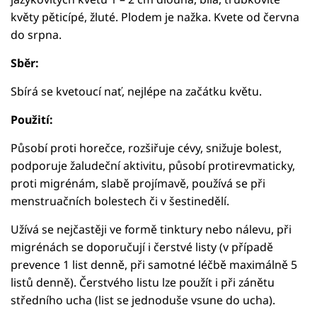
květy pěticípé, žluté. Plodem je nažka. Kvete od června
do srpna.
Sběr:
Sbírá se kvetoucí nať, nejlépe na začátku květu.
Použití:
Působí proti horečce, rozšiřuje cévy, snižuje bolest,
podporuje žaludeční aktivitu, působí protirevmaticky,
proti migrénám, slabě projímavě, používá se při
menstruačních bolestech či v šestinedělí.
Užívá se nejčastěji ve formě tinktury nebo nálevu, při
migrénách se doporučují i čerstvé listy (v případě
prevence 1 list denně, při samotné léčbě maximálně 5
listů denně). Čerstvého listu lze použít i při zánětu
středního ucha (list se jednoduše vsune do ucha).