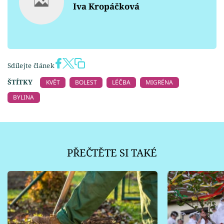
Iva Kropáčková
Sdílejte článek
ŠTÍTKY
KVĚT
BOLEST
LÉČBA
MIGRÉNA
BYLINA
PŘEČTĚTE SI TAKÉ