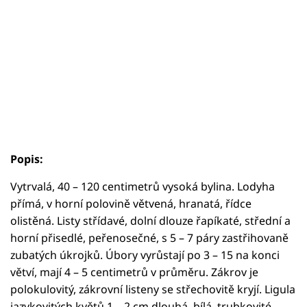
Popis:
Vytrvalá, 40 – 120 centimetrů vysoká bylina. Lodyha
přímá, v horní polovině větvená, hranatá, řídce
olistěná. Listy střídavé, dolní dlouze řapíkaté, střední a
horní přisedlé, peřenosečné, s 5 – 7 páry zastřihovaně
zubatých úkrojků. Úbory vyrůstají po 3 – 15 na konci
větví, mají 4 – 5 centimetrů v průměru. Zákrov je
polokulovitý, zákrovní listeny se střechovitě kryjí. Ligula
jazykovitých květů 1 – 2 cm dlouhá, bílá, trubkovité