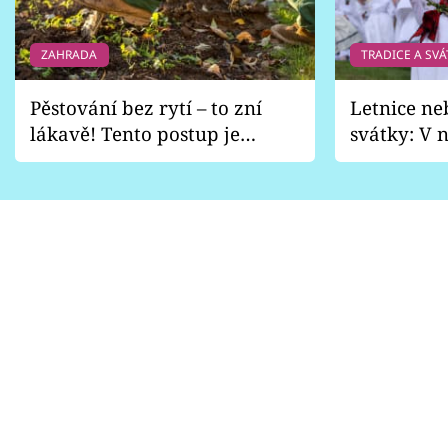
ZAHRADA
TRADICE A SVÁ
Pěstování bez rytí – to zní
Letnice ne
lákavě! Tento postup je
svátky: V n
vhodný jen pro některé
pondělí z
zahrady