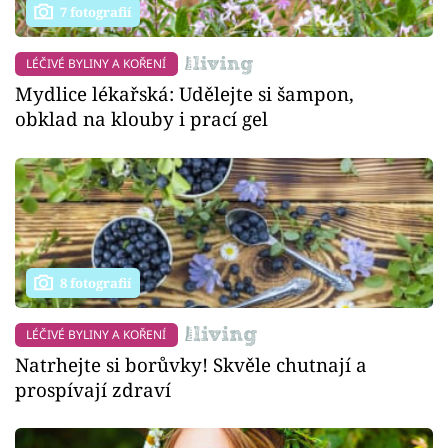
7 fotografií
LÉČIVÉ BYLINY A KOŘENÍ
Mydlice lékařská: Udělejte si šampon,
obklad na klouby i prací gel
8 fotografií
LÉČIVÉ BYLINY A KOŘENÍ
Natrhejte si borůvky! Skvěle chutnají a
prospívají zdraví