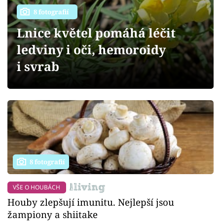
Sledujte prima+
8 fotografií
Lnice květel pomáhá léčit
Přihlášení
ledviny i oči, hemoroidy
i svrab
Sledujte nás
8 fotografií
VŠE O HOUBÁCH
Houby zlepšují imunitu. Nejlepší jsou
žampiony a shiitake