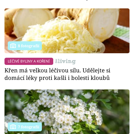
8 fotografií
LÉČIVÉ BYLINY A KOŘENÍ
Křen má velkou léčivou sílu. Udělejte si
domácí léky proti kašli i bolesti kloubů
7 fotografií