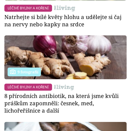
LÉČIVÉ BYLINY A KOŘENÍ
Natrhejte si bílé květy hlohu a udělejte si čaj
na nervy nebo kapky na srdce
9 fotografií
LÉČIVÉ BYLINY A KOŘENÍ
8 přírodních antibiotik, na která jsme kvůli
práškům zapomněli: česnek, med,
lichořeřišnice a další