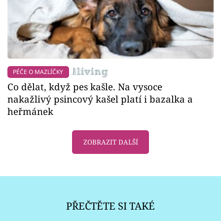
PÉČE O MAZLÍČKY
Co dělat, když pes kašle. Na vysoce
nakažlivý psincový kašel platí i bazalka a
heřmánek
ZOBRAZIT DALŠÍ
PŘEČTĚTE SI TAKÉ