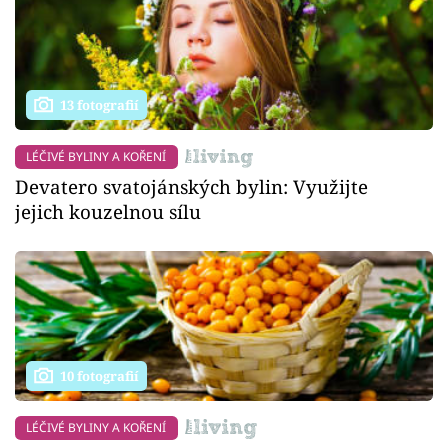
13 fotografií
LÉČIVÉ BYLINY A KOŘENÍ
Devatero svatojánských bylin: Využijte
jejich kouzelnou sílu
10 fotografií
LÉČIVÉ BYLINY A KOŘENÍ