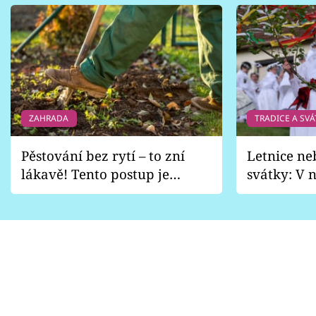
ZAHRADA
TRADICE A SVÁ
Pěstování bez rytí – to zní
Letnice ne
lákavě! Tento postup je
svátky: V n
vhodný jen pro některé
pondělí z
zahrady