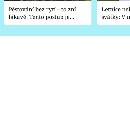
Pěstování bez rytí – to zní
Letnice ne
lákavě! Tento postup je
svátky: V n
vhodný jen pro některé
pondělí z
zahrady