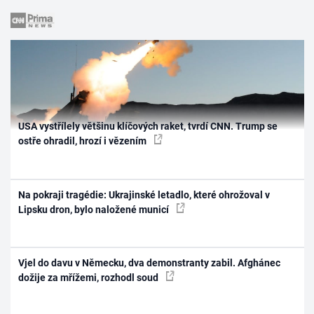
USA vystřílely většinu klíčových raket, tvrdí CNN. Trump se
ostře ohradil, hrozí i vězením
Na pokraji tragédie: Ukrajinské letadlo, které ohrožoval v
Lipsku dron, bylo naložené municí
Vjel do davu v Německu, dva demonstranty zabil. Afghánec
dožije za mřížemi, rozhodl soud