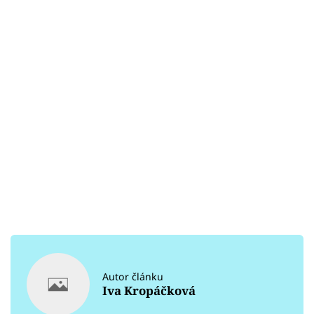
Autor článku
Iva Kropáčková