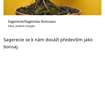
Sledujte prima+
Přihlášení
Sagerecie/Sageretia theezans
Zdroj: Jindřich Votýpka
Sledujte nás
Sagerecie se k nám dováží především jako
bonsaj.