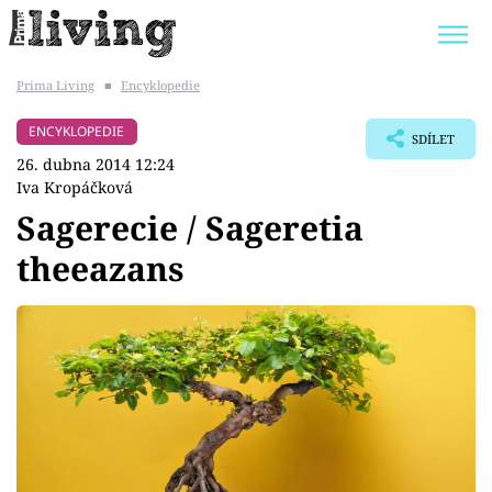
Prima Living
■
Encyklopedie
Trendy:
JAK UŠETŘIT
POKOJOVÉ KVĚTINY
ENCYKLOPEDIE
SDÍLET
BYDLENÍ SLAVNÝCH
ZAHRADA
26. dubna 2014 12:24
Iva Kropáčková
Sagerecie / Sageretia
theeazans
Témata
Bydlení
Zahrada
Design