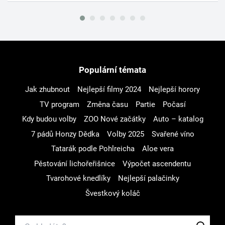
Populární témata
Jak zhubnout
Nejlepší filmy 2024
Nejlepší horory
TV program
Změna času
Partie
Počasí
Kdy budou volby
ZOO Nové začátky
Auto – katalog
7 pádů Honzy Dědka
Volby 2025
Svařené víno
Tatarák podle Pohlreicha
Aloe vera
Pěstování lichořeřišnice
Výpočet ascendentu
Tvarohové knedlíky
Nejlepší palačinky
Švestkový koláč