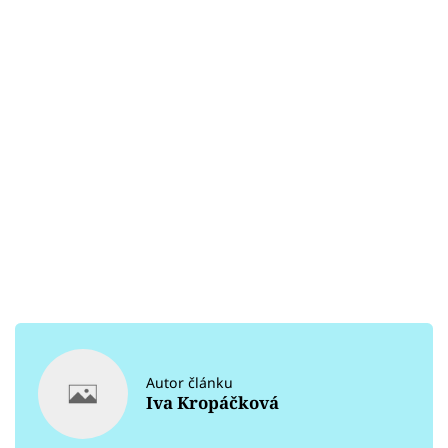
Autor článku
Iva Kropáčková