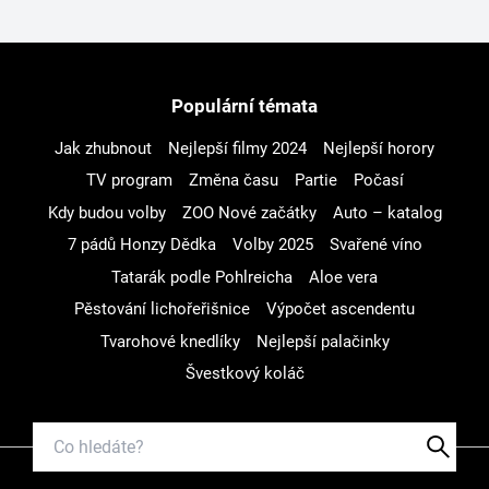
Populární témata
Jak zhubnout
Nejlepší filmy 2024
Nejlepší horory
TV program
Změna času
Partie
Počasí
Kdy budou volby
ZOO Nové začátky
Auto – katalog
7 pádů Honzy Dědka
Volby 2025
Svařené víno
Tatarák podle Pohlreicha
Aloe vera
Pěstování lichořeřišnice
Výpočet ascendentu
Tvarohové knedlíky
Nejlepší palačinky
Švestkový koláč