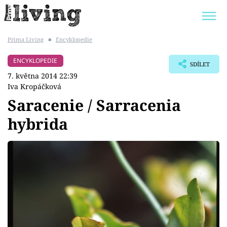
Prima Living
■
Encyklopedie
Trendy:
JAK UŠETŘIT
POKOJOVÉ KVĚTINY
ENCYKLOPEDIE
SDÍLET
BYDLENÍ SLAVNÝCH
ZAHRADA
7. května 2014 22:39
Iva Kropáčková
Saracenie / Sarracenia
hybrida
Témata
Bydlení
Zahrada
Design