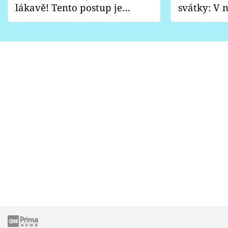
lákavě! Tento postup je
svátky: V n
vhodný jen pro některé
pondělí z
zahrady