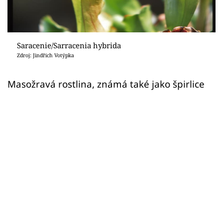
Sledujte prima+
Přihlášení
Saracenie/Sarracenia hybrida
Zdroj: Jindřich Votýpka
Sledujte nás
Masožravá rostlina, známá také jako špirlice