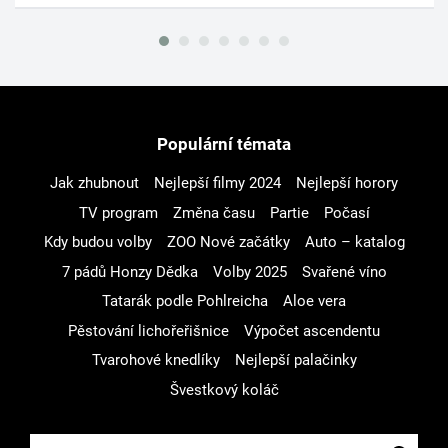
Populární témata
Jak zhubnout
Nejlepší filmy 2024
Nejlepší horory
TV program
Změna času
Partie
Počasí
Kdy budou volby
ZOO Nové začátky
Auto – katalog
7 pádů Honzy Dědka
Volby 2025
Svařené víno
Tatarák podle Pohlreicha
Aloe vera
Pěstování lichořeřišnice
Výpočet ascendentu
Tvarohové knedlíky
Nejlepší palačinky
Švestkový koláč