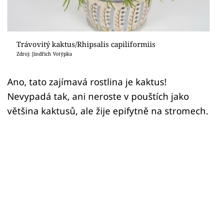
Sledujte prima+
Přihlášení
Trávovitý kaktus/Rhipsalis capiliformiis
Zdroj: Jindřich Votýpka
Sledujte nás
Ano, tato zajímavá rostlina je kaktus!
Nevypadá tak, ani neroste v pouštích jako
většina kaktusů, ale žije epifytně na stromech.