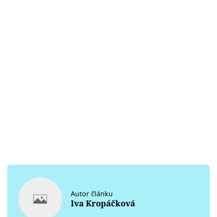
Autor článku
Iva Kropáčková