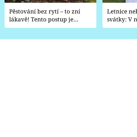
Pěstování bez rytí – to zní
Letnice ne
lákavě! Tento postup je
svátky: V n
vhodný jen pro některé
pondělí z
zahrady