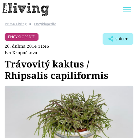
Prima Living
■
Encyklopedie
Trendy:
JAK UŠETŘIT
POKOJOVÉ KVĚTINY
ENCYKLOPEDIE
SDÍLET
BYDLENÍ SLAVNÝCH
ZAHRADA
26. dubna 2014 11:46
Iva Kropáčková
Trávovitý kaktus /
Rhipsalis capiliformis
Témata
Bydlení
Zahrada
Design