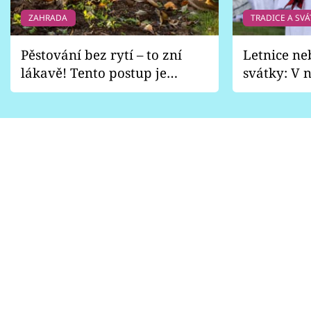
ZAHRADA
TRADICE A SVÁ
Pěstování bez rytí – to zní
Letnice ne
lákavě! Tento postup je
svátky: V n
vhodný jen pro některé
pondělí z
zahrady