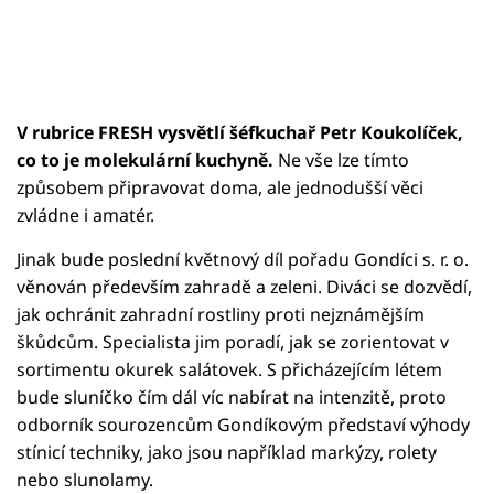
V rubrice FRESH vysvětlí šéfkuchař Petr Koukolíček,
co to je molekulární kuchyně.
Ne vše lze tímto
způsobem připravovat doma, ale jednodušší věci
zvládne i amatér.
Jinak bude poslední květnový díl pořadu Gondíci s. r. o.
věnován především zahradě a zeleni. Diváci se dozvědí,
jak ochránit zahradní rostliny proti nejznámějším
škůdcům. Specialista jim poradí, jak se zorientovat v
sortimentu okurek salátovek. S přicházejícím létem
bude sluníčko čím dál víc nabírat na intenzitě, proto
odborník sourozencům Gondíkovým představí výhody
stínicí techniky, jako jsou například markýzy, rolety
nebo slunolamy.