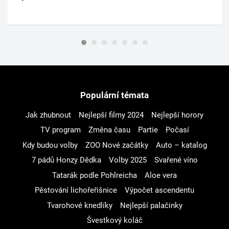
Populární témata
Jak zhubnout
Nejlepší filmy 2024
Nejlepší horory
TV program
Změna času
Partie
Počasí
Kdy budou volby
ZOO Nové začátky
Auto – katalog
7 pádů Honzy Dědka
Volby 2025
Svařené víno
Tatarák podle Pohlreicha
Aloe vera
Pěstování lichořeřišnice
Výpočet ascendentu
Tvarohové knedlíky
Nejlepší palačinky
Švestkový koláč