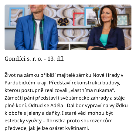
Gondíci s. r. o. - 13. díl
Život na zámku přiblíží majitelé zámku Nové Hrady v
Pardubickém kraji. Představí rekonstrukci budovy,
kterou postupně realizovali „vlastníma rukama“.
Zámečtí páni představí i své zámecké zahrady a stáje
plné koní. Odtud se Adéla i Dalibor vypraví na vyjížďku
k oboře s jeleny a daňky. I staré věci mohou být
esteticky využity – floristka proto sourozencům
předvede, jak je lze osázet květinami.