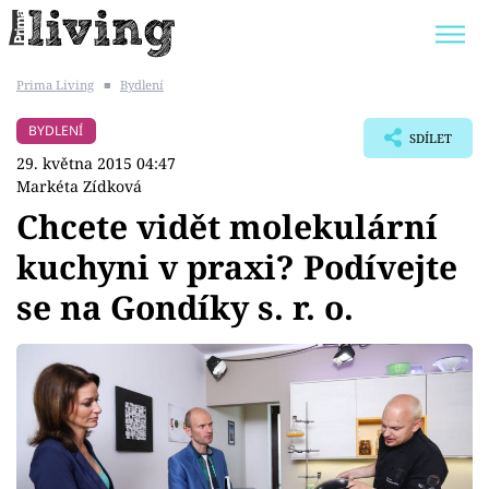
Prima Living
■
Bydlení
Trendy:
JAK UŠETŘIT
POKOJOVÉ KVĚTINY
BYDLENÍ
SDÍLET
BYDLENÍ SLAVNÝCH
ZAHRADA
29. května 2015 04:47
Markéta Zídková
Chcete vidět molekulární
kuchyni v praxi? Podívejte
Témata
se na Gondíky s. r. o.
Bydlení
Zahrada
Design