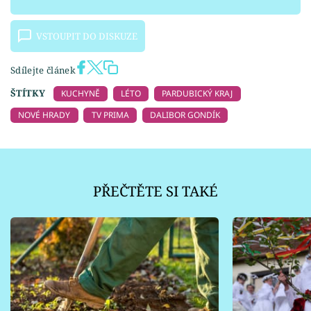
VSTOUPIT DO DISKUZE
Sdílejte článek
ŠTÍTKY
KUCHYNĚ
LÉTO
PARDUBICKÝ KRAJ
NOVÉ HRADY
TV PRIMA
DALIBOR GONDÍK
PŘEČTĚTE SI TAKÉ