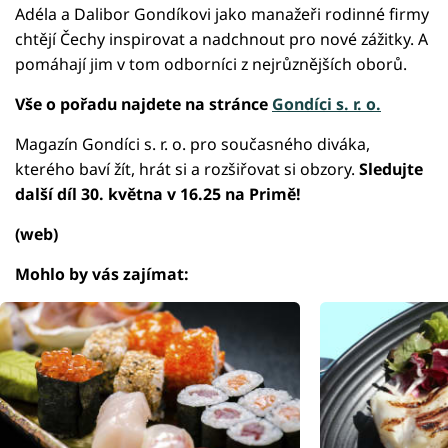
Adéla a Dalibor Gondíkovi jako manažeři rodinné firmy
chtějí Čechy inspirovat a nadchnout pro nové zážitky. A
pomáhají jim v tom odborníci z nejrůznějších oborů.
Vše o pořadu najdete na stránce
Gondíci s. r. o.
Magazín Gondíci s. r. o. pro současného diváka,
kterého baví žít, hrát si a rozšiřovat si obzory.
Sledujte
další díl 30. května v 16.25 na Primě!
(web)
Mohlo by vás zajímat: