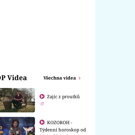
P Videa
Všechna videa
Zajíc z proutků
KOZOROH -
Týdenní horoskop od