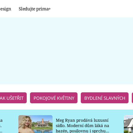
esign
Sledujte prima+
Design
TRENDY
JAK NA TO
PROMĚNY
NAŠE TIPY
JAK UŠETŘIT
POKOJOVÉ KVĚTINY
BYDLENÍ SLAVNÝCH
la
Meg Ryan prodává luxusní
.
sídlo. Moderní dům láká na
o
bazén, posilovnu i sprchu