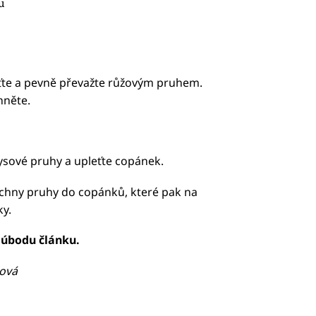
u
rťte a pevně převažte růžovým pruhem.
hněte.
kysové pruhy a upleťte copánek.
šechny pruhy do copánků, které pak na
y.
 úbodu článku.
ková