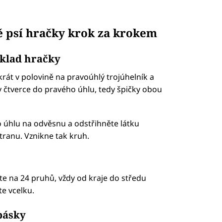
ě psí hračky krok za krokem
áklad hračky
rát v polovině na pravoúhlý trojúhelník a
y čtverce do pravého úhlu, tedy špičky obou
 úhlu na odvěsnu a odstřihněte látku
tranu. Vznikne tak kruh.
te na 24 pruhů, vždy od kraje do středu
te vcelku.
 pásky