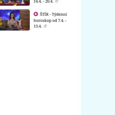
14.4. - 20.4.
ŠTÍR - Týdenní
horoskop od 7.4. -
13.4.