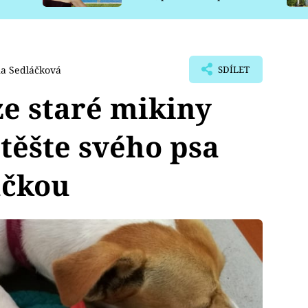
pro psy
a Sedláčková
SDÍLET
e staré mikiny
otěšte svého psa
ačkou