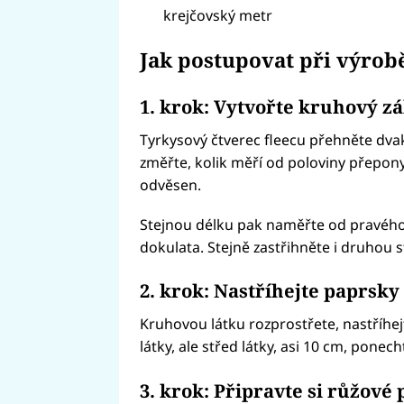
krejčovský metr
Jak postupovat při výrob
1. krok: Vytvořte kruhový z
Tyrkysový čtverec fleecu přehněte dvak
změřte, kolik měří od poloviny přepon
odvěsen.
Stejnou délku pak naměřte od pravého
dokulata. Stejně zastřihněte i druhou s
2. krok: Nastříhejte paprsky
Kruhovou látku rozprostřete, nastříhej
látky, ale střed látky, asi 10 cm, ponech
3. krok: Připravte si růžové