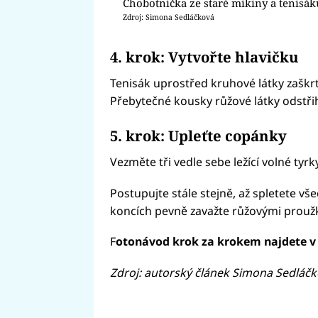
Chobotnička ze staré mikiny a tenisák
Zdroj: Simona Sedláčková
4. krok: Vytvořte hlavičku
Tenisák uprostřed kruhové látky zašk
Přebytečné kousky růžové látky odstři
5. krok: Upleťte copánky
Vezměte tři vedle sebe ležící volné tyr
Postupujte stále stejně, až spletete v
koncích pevně zavažte růžovými proužk
F
otonávod krok za krokem najdete v
Zdroj: autorský článek Simona Sedláč