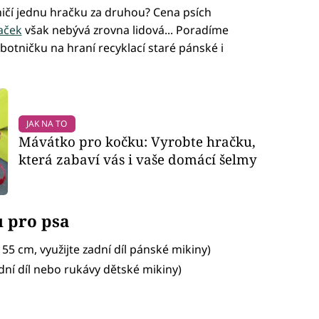
 ničí jednu hračku za druhou? Cena psích
aček
však nebývá zrovna lidová... Poradíme
botničku na hraní recyklací staré pánské i
JAK NA TO
Mávátko pro kočku: Vyrobte hračku,
která zabaví vás i vaše domácí šelmy
 pro psa
 55 cm, využijte zadní díl pánské mikiny)
dní díl nebo rukávy dětské mikiny)