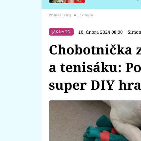
požáru
Prima Living
■
Jak na to
10. února 2024 08:00
Simon
JAK NA TO
Chobotnička z
a tenisáku: P
super DIY hr