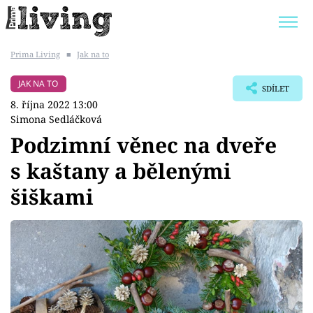
Prima Living
■
Jak na to
Trendy:
JAK UŠETŘIT
POKOJOVÉ KVĚTINY
JAK NA TO
SDÍLET
BYDLENÍ SLAVNÝCH
ZAHRADA
8. října 2022 13:00
Simona Sedláčková
Podzimní věnec na dveře
s kaštany a bělenými
Témata
šiškami
Bydlení
Zahrada
Design