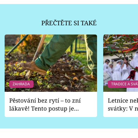
PŘEČTĚTE SI TAKÉ
ZAHRADA
TRADICE A SVÁ
Pěstování bez rytí – to zní
Letnice ne
lákavě! Tento postup je
svátky: V n
vhodný jen pro některé
pondělí z
zahrady