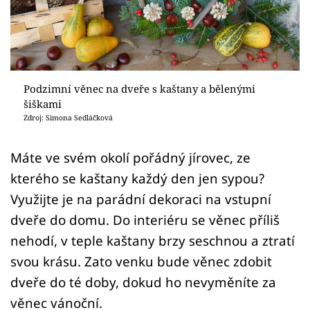
Sledujte prima+
Přihlášení
Podzimní věnec na dveře s kaštany a bělenými
Sledujte nás
šiškami
Zdroj: Simona Sedláčková
Máte ve svém okolí pořádný jírovec, ze
kterého se kaštany každý den jen sypou?
Využijte je na parádní dekoraci na vstupní
dveře do domu. Do interiéru se věnec příliš
nehodí, v teple kaštany brzy seschnou a ztratí
svou krásu. Zato venku bude věnec zdobit
dveře do té doby, dokud ho nevyměníte za
věnec vánoční.