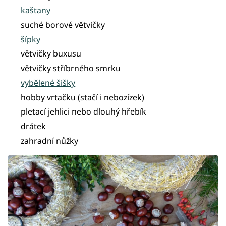
kaštany
suché borové větvičky
šípky
větvičky buxusu
větvičky stříbrného smrku
vybělené šišky
hobby vrtačku (stačí i nebozízek)
pletací jehlici nebo dlouhý hřebík
drátek
zahradní nůžky