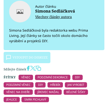
Autor článku
Simona Sedláčková
Všechny články autora
Simona Sedláčková byla redaktorka webu Prima
Living. Její články se často točili okolo domácího
vyrábění a projektů DIY.
VSTOUPIT DO DISKUZE
Sdílejte článek
ŠTÍTKY
VĚNEC
PODZIMNÍ DEKORACE
DIY
PODZIMNÍ VĚNEC
DIY
HŘEBÍK
JAK VYROBIT
VĚNEC NA DVEŘE
JÍROVEC MAĎAL
BĚLENÉ ŠIŠKY
JEHLICE
SMRK PICHLAVÝ