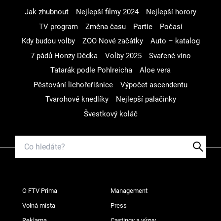
Jak zhubnout
Nejlepší filmy 2024
Nejlepší horory
TV program
Změna času
Partie
Počasí
Kdy budou volby
ZOO Nové začátky
Auto – katalog
7 pádů Honzy Dědka
Volby 2025
Svařené víno
Tatarák podle Pohlreicha
Aloe vera
Pěstování lichořeřišnice
Výpočet ascendentu
Tvarohové knedlíky
Nejlepší palačinky
Švestkový koláč
O FTV Prima
Management
Volná místa
Press
Reklama
Castingy a výzvy